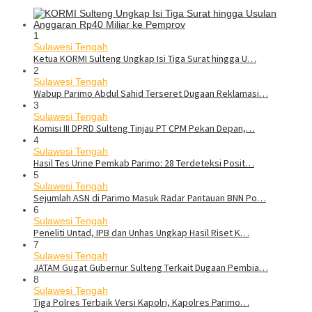
1
Sulawesi Tengah
Ketua KORMI Sulteng Ungkap Isi Tiga Surat hingga U…
2
Sulawesi Tengah
Wabup Parimo Abdul Sahid Terseret Dugaan Reklamasi…
3
Sulawesi Tengah
Komisi III DPRD Sulteng Tinjau PT CPM Pekan Depan,…
4
Sulawesi Tengah
Hasil Tes Urine Pemkab Parimo: 28 Terdeteksi Posit…
5
Sulawesi Tengah
Sejumlah ASN di Parimo Masuk Radar Pantauan BNN Po…
6
Sulawesi Tengah
Peneliti Untad, IPB dan Unhas Ungkap Hasil Riset K…
7
Sulawesi Tengah
JATAM Gugat Gubernur Sulteng Terkait Dugaan Pembia…
8
Sulawesi Tengah
Tiga Polres Terbaik Versi Kapolri, Kapolres Parimo…