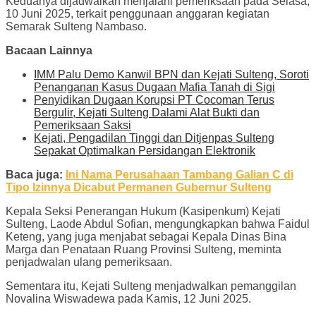
Keduanya dijadwalkan menjalani pemeriksaan pada Selasa,
10 Juni 2025, terkait penggunaan anggaran kegiatan
Semarak Sulteng Nambaso.
Bacaan Lainnya
IMM Palu Demo Kanwil BPN dan Kejati Sulteng, Soroti
Penanganan Kasus Dugaan Mafia Tanah di Sigi
Penyidikan Dugaan Korupsi PT Cocoman Terus
Bergulir, Kejati Sulteng Dalami Alat Bukti dan
Pemeriksaan Saksi
Kejati, Pengadilan Tinggi dan Ditjenpas Sulteng
Sepakat Optimalkan Persidangan Elektronik
Baca juga:
Ini Nama Perusahaan Tambang Galian C di
Tipo Izinnya Dicabut Permanen Gubernur Sulteng
Kepala Seksi Penerangan Hukum (Kasipenkum) Kejati
Sulteng, Laode Abdul Sofian, mengungkapkan bahwa Faidul
Keteng, yang juga menjabat sebagai Kepala Dinas Bina
Marga dan Penataan Ruang Provinsi Sulteng, meminta
penjadwalan ulang pemeriksaan.
Sementara itu, Kejati Sulteng menjadwalkan pemanggilan
Novalina Wiswadewa pada Kamis, 12 Juni 2025.