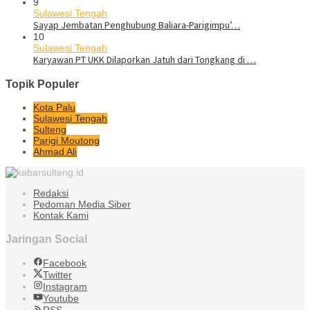
9
Sulawesi Tengah
Sayap Jembatan Penghubung Baliara-Parigimpu’…
10
Sulawesi Tengah
Karyawan PT UKK Dilaporkan Jatuh dari Tongkang di …
Topik Populer
Kota Palu
Sulawesi Tengah
Sulteng
Parigi Moutong
Ahmad Ali
Redaksi
Pedoman Media Siber
Kontak Kami
Jaringan Social
Facebook
Twitter
Instagram
Youtube
RSS