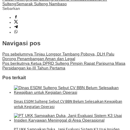
Sulteng
Semarak Sulteng Nambaso
Sebarkan
Navigasi pos
Pos sebelumnya
Tinjau Longsor Tambang Poboya, DLH Palu
Dorong Penambangan Aman dan Legal
Pos berikutnya
Ketua DPRD Sulteng Pimpin Rapat Paripurna Masa
Persidangan ke-III Tahun Pertama
Pos terkait
Dinas ESDM Sulteng Sebut CV BBN Belum Selesaikan Kewajiban
untuk Kegiatan Operasi
PT UKK Sampaikan Duka, Janji Evaluasi Sistem K3 Usai Insiden