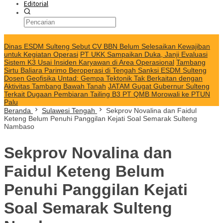
Editorial
KABAR TERKINI
Dinas ESDM Sulteng Sebut CV BBN Belum Selesaikan Kewajiban
untuk Kegiatan Operasi
PT UKK Sampaikan Duka, Janji Evaluasi
Sistem K3 Usai Insiden Karyawan di Area Operasional
Tambang
Sirtu Baliara Parimo Beroperasi di Tengah Sanksi ESDM Sulteng
Dosen Geofisika Untad: Gempa Tektonik Tak Berkaitan dengan
Aktivitas Tambang Bawah Tanah
JATAM Gugat Gubernur Sulteng
Terkait Dugaan Pembiaran Tailing B3 PT QMB Morowali ke PTUN
Palu
Beranda
Sulawesi Tengah
Sekprov Novalina dan Faidul
Keteng Belum Penuhi Panggilan Kejati Soal Semarak Sulteng
Nambaso
Sekprov Novalina dan
Faidul Keteng Belum
Penuhi Panggilan Kejati
Soal Semarak Sulteng