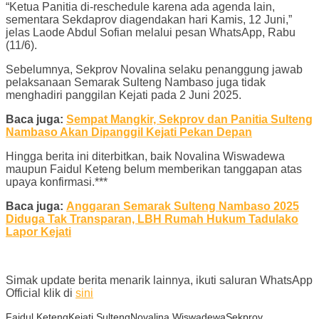
“Ketua Panitia di-reschedule karena ada agenda lain,
sementara Sekdaprov diagendakan hari Kamis, 12 Juni,”
jelas Laode Abdul Sofian melalui pesan WhatsApp, Rabu
(11/6).
Sebelumnya, Sekprov Novalina selaku penanggung jawab
pelaksanaan Semarak Sulteng Nambaso juga tidak
menghadiri panggilan Kejati pada 2 Juni 2025.
Baca juga:
Sempat Mangkir, Sekprov dan Panitia Sulteng
Nambaso Akan Dipanggil Kejati Pekan Depan
Hingga berita ini diterbitkan, baik Novalina Wiswadewa
maupun Faidul Keteng belum memberikan tanggapan atas
upaya konfirmasi.***
Baca juga:
Anggaran Semarak Sulteng Nambaso 2025
Diduga Tak Transparan, LBH Rumah Hukum Tadulako
Lapor Kejati
Simak update berita menarik lainnya, ikuti saluran WhatsApp
Official klik di
sini
Faidul Keteng
Kejati Sulteng
Novalina Wiswadewa
Sekprov