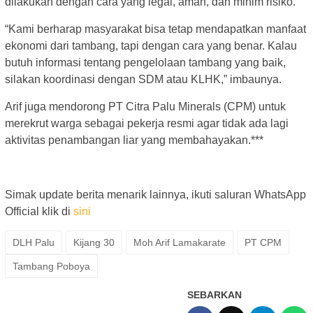
dilakukan dengan cara yang legal, aman, dan minim risiko.
“Kami berharap masyarakat bisa tetap mendapatkan manfaat
ekonomi dari tambang, tapi dengan cara yang benar. Kalau
butuh informasi tentang pengelolaan tambang yang baik,
silakan koordinasi dengan SDM atau KLHK,” imbaunya.
Arif juga mendorong PT Citra Palu Minerals (CPM) untuk
merekrut warga sebagai pekerja resmi agar tidak ada lagi
aktivitas penambangan liar yang membahayakan.***
Simak update berita menarik lainnya, ikuti saluran WhatsApp
Official klik di
sini
DLH Palu
Kijang 30
Moh Arif Lamakarate
PT CPM
Tambang Poboya
SEBARKAN