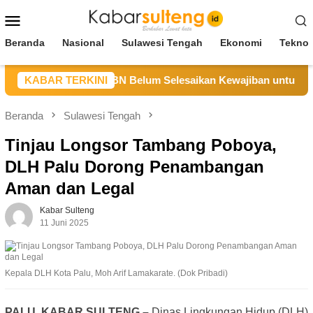
Loncat
Menu
ke
Mobile
konten
Beranda
Nasional
Sulawesi Tengah
Ekonomi
Teknol
eng Sebut CV BBN Belum Selesaikan Kewajiban untuk Kegiata
KABAR TERKINI
Beranda
Sulawesi Tengah
Tinjau Longsor Tambang Poboya,
DLH Palu Dorong Penambangan
Aman dan Legal
Kabar Sulteng
11 Juni 2025
Kepala DLH Kota Palu, Moh Arif Lamakarate. (Dok Pribadi)
PALU, KABAR SULTENG –
Dinas Lingkungan Hidup (DLH)