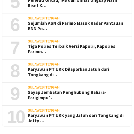
5
Peneliti Untad, IPB dan Unhas Ungkap Hasil
Riset K…
6
SULAWESI TENGAH
Sejumlah ASN di Parimo Masuk Radar Pantauan
BNN Po…
7
SULAWESI TENGAH
Tiga Polres Terbaik Versi Kapolri, Kapolres
Parimo…
8
SULAWESI TENGAH
Karyawan PT UKK Dilaporkan Jatuh dari
Tongkang di …
9
SULAWESI TENGAH
Sayap Jembatan Penghubung Baliara-
Parigimpu’…
10
SULAWESI TENGAH
Karyawan PT UKK yang Jatuh dari Tongkang di
Jetty …