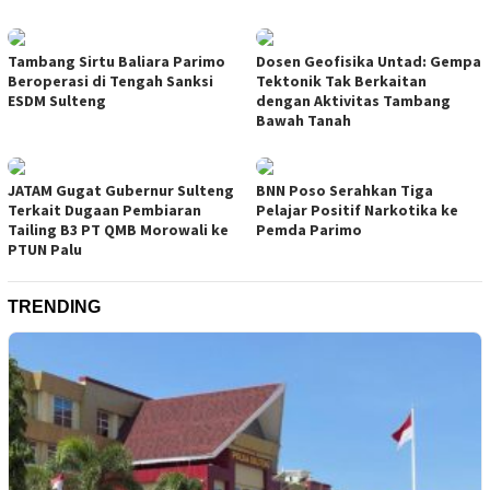
Tambang Sirtu Baliara Parimo
Dosen Geofisika Untad: Gempa
Beroperasi di Tengah Sanksi
Tektonik Tak Berkaitan
ESDM Sulteng
dengan Aktivitas Tambang
Bawah Tanah
JATAM Gugat Gubernur Sulteng
BNN Poso Serahkan Tiga
Terkait Dugaan Pembiaran
Pelajar Positif Narkotika ke
Tailing B3 PT QMB Morowali ke
Pemda Parimo
PTUN Palu
TRENDING