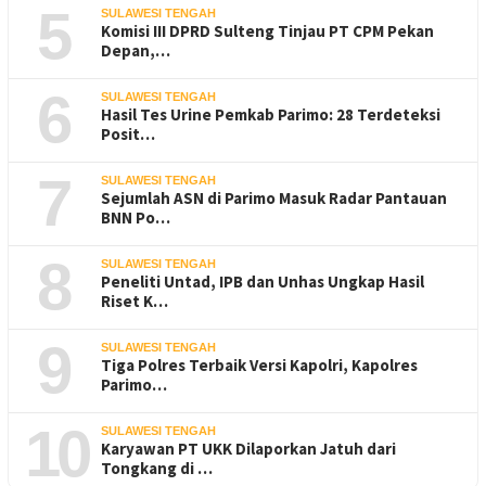
5
SULAWESI TENGAH
Komisi III DPRD Sulteng Tinjau PT CPM Pekan
Depan,…
6
SULAWESI TENGAH
Hasil Tes Urine Pemkab Parimo: 28 Terdeteksi
Posit…
7
SULAWESI TENGAH
Sejumlah ASN di Parimo Masuk Radar Pantauan
BNN Po…
8
SULAWESI TENGAH
Peneliti Untad, IPB dan Unhas Ungkap Hasil
Riset K…
9
SULAWESI TENGAH
Tiga Polres Terbaik Versi Kapolri, Kapolres
Parimo…
10
SULAWESI TENGAH
Karyawan PT UKK Dilaporkan Jatuh dari
Tongkang di …