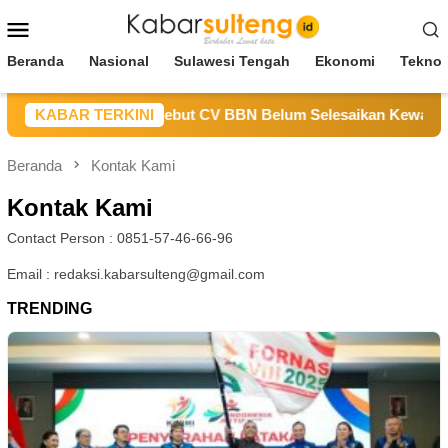
Loncat
Menu
ke
Mobile
konten
Beranda
Nasional
Sulawesi Tengah
Ekonomi
Teknol
nas ESDM Sulteng Sebut CV BBN Belum Selesaikan Kewajiban u
KABAR TERKINI
Beranda
Kontak Kami
Kontak Kami
Contact Person : 0851-57-46-66-96
Email : redaksi.kabarsulteng@gmail.com
TRENDING