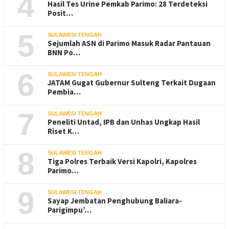
4
Hasil Tes Urine Pemkab Parimo: 28 Terdeteksi
Posit…
5
SULAWESI TENGAH
Sejumlah ASN di Parimo Masuk Radar Pantauan
BNN Po…
6
SULAWESI TENGAH
JATAM Gugat Gubernur Sulteng Terkait Dugaan
Pembia…
7
SULAWESI TENGAH
Peneliti Untad, IPB dan Unhas Ungkap Hasil
Riset K…
8
SULAWESI TENGAH
Tiga Polres Terbaik Versi Kapolri, Kapolres
Parimo…
9
SULAWESI TENGAH
Sayap Jembatan Penghubung Baliara-
Parigimpu’…