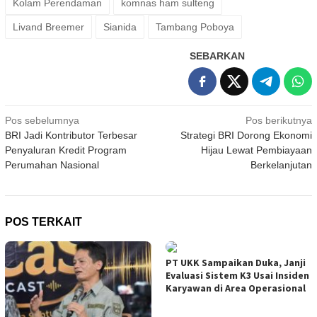
Kolam Perendaman
komnas ham sulteng
Livand Breemer
Sianida
Tambang Poboya
SEBARKAN
Navigasi
Pos sebelumnya
Pos berikutnya
BRI Jadi Kontributor Terbesar
Strategi BRI Dorong Ekonomi
pos
Penyaluran Kredit Program
Hijau Lewat Pembiayaan
Perumahan Nasional
Berkelanjutan
POS TERKAIT
PT UKK Sampaikan Duka, Janji
Evaluasi Sistem K3 Usai Insiden
Karyawan di Area Operasional