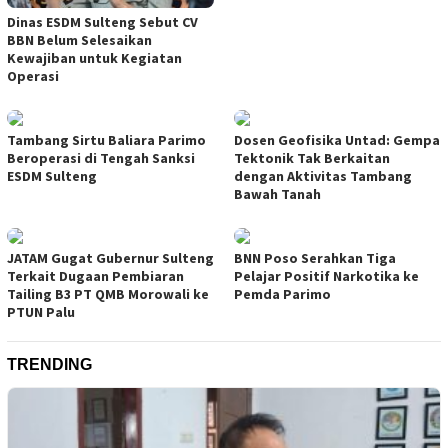
Dinas ESDM Sulteng Sebut CV
BBN Belum Selesaikan
Kewajiban untuk Kegiatan
Operasi
Tambang Sirtu Baliara Parimo
Dosen Geofisika Untad: Gempa
Beroperasi di Tengah Sanksi
Tektonik Tak Berkaitan
ESDM Sulteng
dengan Aktivitas Tambang
Bawah Tanah
JATAM Gugat Gubernur Sulteng
BNN Poso Serahkan Tiga
Terkait Dugaan Pembiaran
Pelajar Positif Narkotika ke
Tailing B3 PT QMB Morowali ke
Pemda Parimo
PTUN Palu
TRENDING