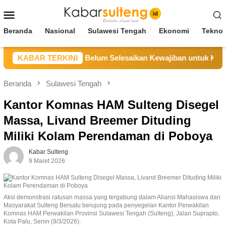
Loncat
Menu
ke
Mobile
konten
Beranda
Nasional
Sulawesi Tengah
Ekonomi
Teknol
ng Sebut CV BBN Belum Selesaikan Kewajiban untuk Kegiatan 
KABAR TERKINI
Beranda
Sulawesi Tengah
Kantor Komnas HAM Sulteng Disegel
Massa, Livand Breemer Dituding
Miliki Kolam Perendaman di Poboya
Kabar Sulteng
9 Maret 2026
Aksi demonstrasi ratusan massa yang tergabung dalam Aliansi Mahasiswa dan
Masyarakat Sulteng Bersatu berujung pada penyegelan Kantor Perwakilan
Komnas HAM Perwakilan Provinsi Sulawesi Tengah (Sulteng), Jalan Suprapto,
Kota Palu, Senin (9/3/2026).