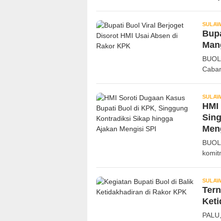
SULAW
Bupa
Mang
BUOL,
Caban
SULAW
HMI 
Sing
Meng
BUOL
komit
SULAW
Tern
Keti
PALU,