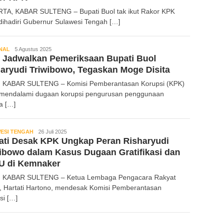
TA, KABAR SULTENG – Bupati Buol tak ikut Rakor KPK
dihadiri Gubernur Sulawesi Tengah […]
NAL
Kabar
5 Agustus 2025
 Jadwalkan Pemeriksaan Bupati Buol
Sulteng
aryudi Triwibowo, Tegaskan Moge Disita
 KABAR SULTENG – Komisi Pemberantasan Korupsi (KPK)
 mendalami dugaan korupsi pengurusan penggunaan
a […]
ESI TENGAH
Kabar
26 Juli 2025
ati Desak KPK Ungkap Peran Risharyudi
Sulteng
ibowo dalam Kasus Dugaan Gratifikasi dan
U di Kemnaker
, KABAR SULTENG – Ketua Lembaga Pengacara Rakyat
, Hartati Hartono, mendesak Komisi Pemberantasan
si […]