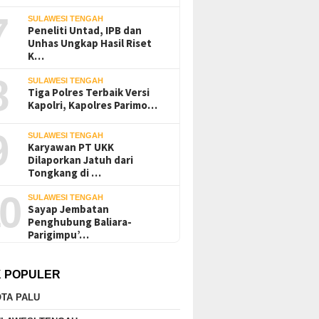
7
SULAWESI TENGAH
Peneliti Untad, IPB dan
Unhas Ungkap Hasil Riset
K…
8
SULAWESI TENGAH
Tiga Polres Terbaik Versi
Kapolri, Kapolres Parimo…
9
SULAWESI TENGAH
Karyawan PT UKK
Dilaporkan Jatuh dari
Tongkang di …
0
SULAWESI TENGAH
Sayap Jembatan
Penghubung Baliara-
Parigimpu’…
K POPULER
TA PALU