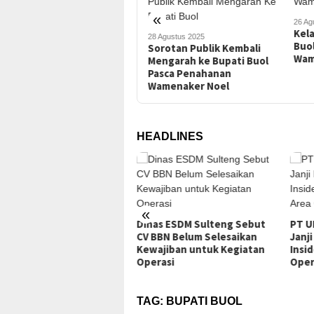
«
26 Agustus 2025
18 Ag
Kelanjutan Kasus Bupati
Bupa
28 Agustus 2025
Buol Usai KPK OTT Mantan
Diso
Sorotan Publik Kembali
Wamenaker Noel
Rak
Mengarah ke Bupati Buol
Pasca Penahanan
Wamenaker Noel
HEADLINES
Tamb
«
Bero
as ESDM Sulteng Sebut
PT UKK Sampaikan Duka,
ESDM
BBN Belum Selesaikan
Janji Evaluasi Sistem K3 Usai
ajiban untuk Kegiatan
Insiden Karyawan di Area
rasi
Operasional
TAG:
BUPATI BUOL