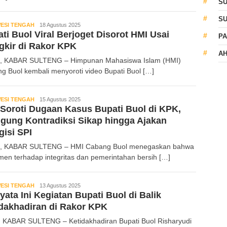
S
S
ESI TENGAH
Kabar
18 Agustus 2025
ti Buol Viral Berjoget Disorot HMI Usai
Sulteng
PA
kir di Rakor KPK
AH
 KABAR SULTENG – Himpunan Mahasiswa Islam (HMI)
g Buol kembali menyoroti video Bupati Buol […]
ESI TENGAH
Kabar
15 Agustus 2025
Soroti Dugaan Kasus Bupati Buol di KPK,
Sulteng
gung Kontradiksi Sikap hingga Ajakan
isi SPI
, KABAR SULTENG – HMI Cabang Buol menegaskan bahwa
men terhadap integritas dan pemerintahan bersih […]
ESI TENGAH
Kabar
13 Agustus 2025
yata Ini Kegiatan Bupati Buol di Balik
Sulteng
dakhadiran di Rakor KPK
 KABAR SULTENG – Ketidakhadiran Bupati Buol Risharyudi