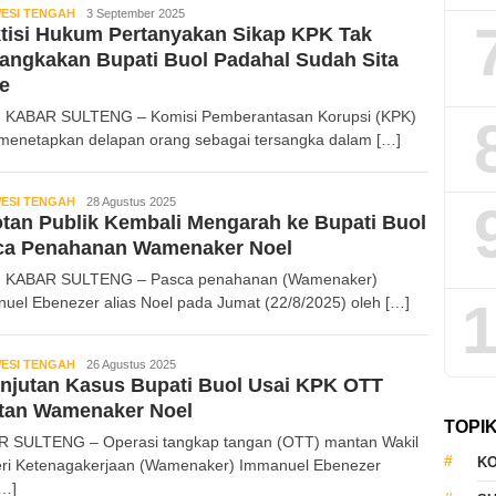
ESI TENGAH
Kabar
3 September 2025
tisi Hukum Pertanyakan Sikap KPK Tak
Sulteng
angkakan Bupati Buol Padahal Sudah Sita
e
 KABAR SULTENG – Komisi Pemberantasan Korupsi (KPK)
 menetapkan delapan orang sebagai tersangka dalam […]
ESI TENGAH
Kabar
28 Agustus 2025
tan Publik Kembali Mengarah ke Bupati Buol
Sulteng
ca Penahanan Wamenaker Noel
, KABAR SULTENG – Pasca penahanan (Wamenaker)
1
uel Ebenezer alias Noel pada Jumat (22/8/2025) oleh […]
ESI TENGAH
Kabar
26 Agustus 2025
njutan Kasus Bupati Buol Usai KPK OTT
Sulteng
tan Wamenaker Noel
TOPI
 SULTENG – Operasi tangkap tangan (OTT) mantan Wakil
KO
ri Ketenagakerjaan (Wamenaker) Immanuel Ebenezer
[…]