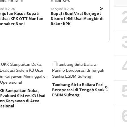
»
ustus 2025
13 Agustus 
ti Buol Viral Berjoget
Ternyata
15 Agustus 2025
rot HMI Usai Mangkir di
Bupati Bu
HMI Soroti Dugaan Kasus
or KPK
Ketidakh
Bupati Buol di KPK,
KPK
Singgung Kontradiksi Sikap
hingga Ajakan Mengisi SPI
ang Sirtu Baliara Parimo
»
perasi di Tengah Sanksi
Dosen Geofisika Untad:
JATAM
 Sulteng
Gempa Tektonik Tak
Sulten
Berkaitan dengan Aktivitas
Pembia
Tambang Bawah Tanah
Morowa