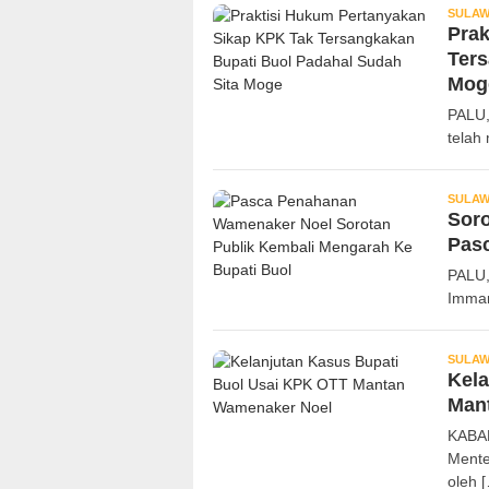
SULAW
Prak
Ters
Mog
PALU,
telah
SULAW
Soro
Pas
PALU
Imman
SULAW
Kela
Man
KABAR
Mente
oleh 