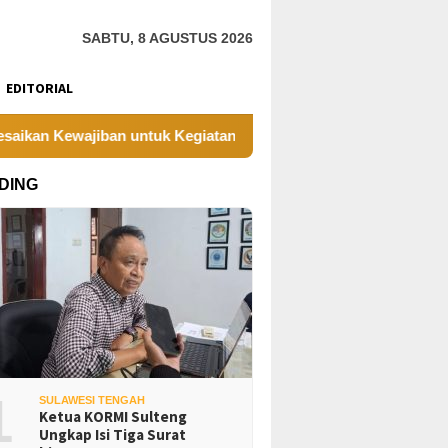
SABTU, 8 AGUSTUS 2026
EDITORIAL
jiban untuk Kegiatan Operasi
PT UKK Sampaikan Duka, 
DING
1
SULAWESI TENGAH
Ketua KORMI Sulteng
Ungkap Isi Tiga Surat