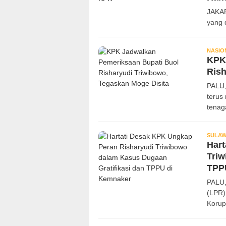
JAKAR
yang 
NASIO
KPK
Rish
PALU,
terus
tenag
SULAW
Hart
Triw
TPP
PALU
(LPR)
Korup