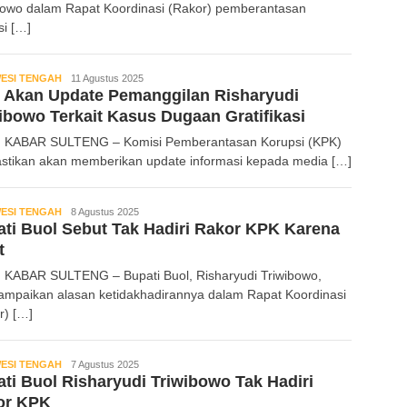
bowo dalam Rapat Koordinasi (Rakor) pemberantasan
si […]
ESI TENGAH
Kabar
11 Agustus 2025
 Akan Update Pemanggilan Risharyudi
Sulteng
ibowo Terkait Kasus Dugaan Gratifikasi
 KABAR SULTENG – Komisi Pemberantasan Korupsi (KPK)
tikan akan memberikan update informasi kepada media […]
ESI TENGAH
Kabar
8 Agustus 2025
ti Buol Sebut Tak Hadiri Rakor KPK Karena
Sulteng
t
 KABAR SULTENG – Bupati Buol, Risharyudi Triwibowo,
mpaikan alasan ketidakhadirannya dalam Rapat Koordinasi
r) […]
ESI TENGAH
Kabar
7 Agustus 2025
ti Buol Risharyudi Triwibowo Tak Hadiri
Sulteng
or KPK