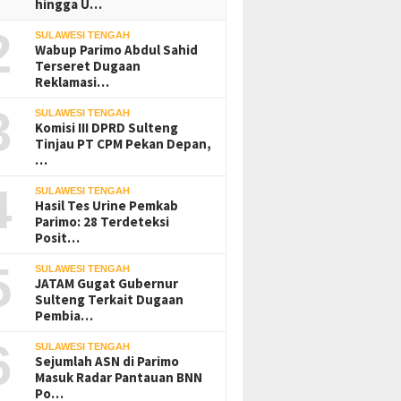
hingga U…
2025
8 Agustus 2025
2
SULAWESI TENGAH
 Ini Kegiatan
Bupati Buol 
Wabup Parimo Abdul Sahid
11 Agustus 2025
ol di Balik
Hadiri Rakor 
KPK Akan Update
Terseret Dugaan
adiran di Rakor
Sakit
Pemanggilan Risharyudi
Reklamasi…
Triwibowo Terkait Kasus
Dugaan Gratifikasi
3
SULAWESI TENGAH
Komisi III DPRD Sulteng
Tinjau PT CPM Pekan Depan,
…
4
SULAWESI TENGAH
Hasil Tes Urine Pemkab
Parimo: 28 Terdeteksi
Posit…
5
SULAWESI TENGAH
JATAM Gugat Gubernur
 Gugat Gubernur
Dinas ESDM Sulteng Sebut
PT UKK 
Sulteng Terkait Dugaan
g Terkait Dugaan
CV BBN Belum Selesaikan
Janji Ev
Pembia…
ran Tailing B3 PT QMB
Kewajiban untuk Kegiatan
Insiden
li ke PTUN Palu
Operasi
Operasi
6
SULAWESI TENGAH
Sejumlah ASN di Parimo
Masuk Radar Pantauan BNN
Po…