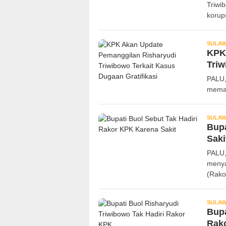
Triwi
korup
SULAW
KPK
Triw
PALU,
memas
SULAW
Bupa
Saki
PALU,
menya
(Rako
SULAW
Bupa
Rak