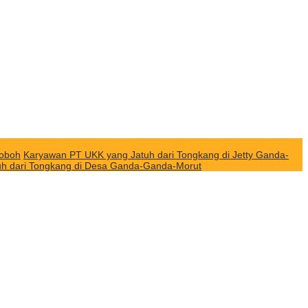
Roboh
Karyawan PT UKK yang Jatuh dari Tongkang di Jetty Ganda-
uh dari Tongkang di Desa Ganda-Ganda-Morut