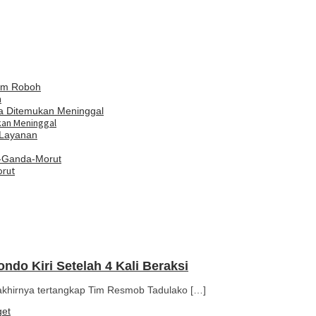
h
kan Meninggal
orut
ndo Kiri Setelah 4 Kali Beraksi
 akhirnya tertangkap Tim Resmob Tadulako […]