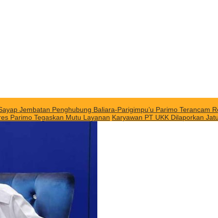
Sayap Jembatan Penghubung Baliara-Parigimpu’u Parimo Terancam 
polres Parimo Tegaskan Mutu Layanan
Karyawan PT UKK Dilaporkan Jat