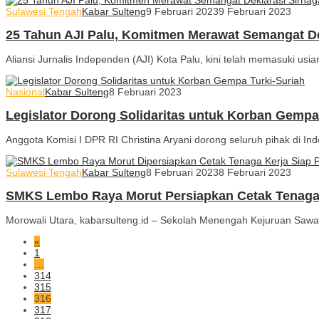
Sulawesi Tengah
Kabar Sulteng
9 Februari 2023
9 Februari 2023
25 Tahun AJI Palu, Komitmen Merawat Semangat De
Aliansi Jurnalis Independen (AJI) Kota Palu, kini telah memasuki usi
Nasional
Kabar Sulteng
8 Februari 2023
Legislator Dorong Solidaritas untuk Korban Gempa
Anggota Komisi I DPR RI Christina Aryani dorong seluruh pihak di Ind
Sulawesi Tengah
Kabar Sulteng
8 Februari 2023
8 Februari 2023
SMKS Lembo Raya Morut Persiapkan Cetak Tenaga 
Morowali Utara, kabarsulteng.id – Sekolah Menengah Kejuruan Sawa
«
1
…
314
315
316
317