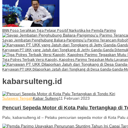
BNN Poso Serahkan Tiga Pelajar Positif Narkotika ke Pemda Parimo
Sayap Jembatan Penghubung Baliara-Parigimpu’u Parimo Terancam Robo
Karyawan PT UKK yang Jatuh dari Tongkang di Jetty Ganda-Ganda Ditemu
Tiga Polres Terbaik Versi Kapolri, Kapolres Parimo Tegaskan Mutu Layanan
Karyawan PT UKK Dilaporkan Jatuh dari Tongkang di Desa Ganda-Ganda-M
kabarsulteng.id
Sulawesi Tengah
Kabar Sulteng
11 Februari 2023
Pencuri Sepeda Motor di Kota Palu Tertangkap di To
Palu, kabarsulteng.id – Pelaku pencurian sepeda motor di Kota Palu