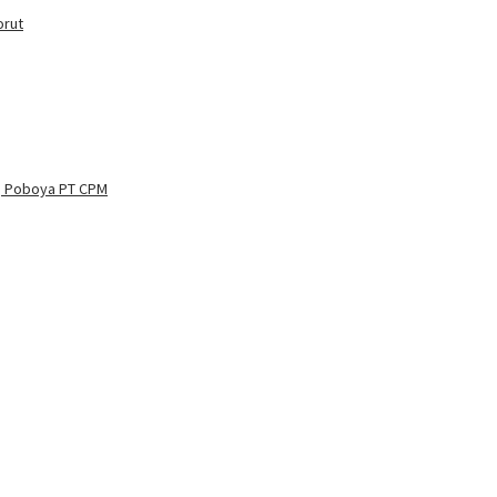
orut
ng Poboya PT CPM