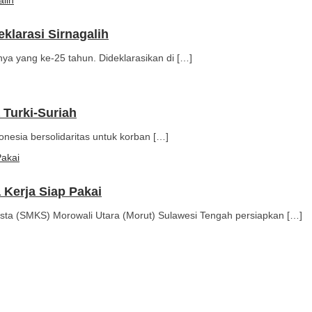
klarasi Sirnagalih
anya yang ke-25 tahun. Dideklarasikan di […]
 Turki-Suriah
onesia bersolidaritas untuk korban […]
Kerja Siap Pakai
sta (SMKS) Morowali Utara (Morut) Sulawesi Tengah persiapkan […]