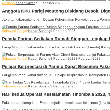
Nasional
Kabar Sulteng
9 Februari 2023
Anggota KPU Parigi Moutong Disidang Besok, Dige
Jakarta, kabarsulteng.id – Dewan Kehormatan Penyelenggara Pemi
Sulawesi Tengah
Kabar Sulteng
9 Februari 2023
Pemda Parimo Sediakan Rumah Singgah Lengkap F
Parigi Moutong, kabarsulteng.id – Pemerintah Daerah (Pemda) Kabu
Sulawesi Tengah
Kabar Sulteng
9 Februari 2023
9 Februari 2023
Pelajar Berprestasi di Parimo Dapat Beasiswa Faku
Parigi moutong, kabarsulteng.id – Pelajar berprestasi di Kabupaten 
Sulawesi Tengah
Kabar Sulteng
9 Februari 2023
Hari kedua Operasi Keselamatan Tinombala 2023, 4 
Palu, kabarsulteng.id – Empat kejadian kecelakaan lalu lintas (laka