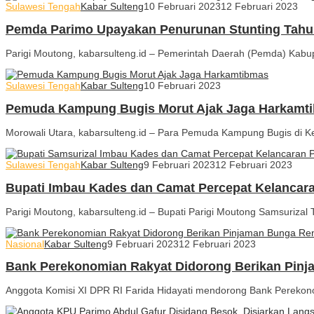
Sulawesi Tengah
Kabar Sulteng
10 Februari 2023
12 Februari 2023
Pemda Parimo Upayakan Penurunan Stunting Tahun 
Parigi Moutong, kabarsulteng.id – Pemerintah Daerah (Pemda) Kabu
Sulawesi Tengah
Kabar Sulteng
10 Februari 2023
Pemuda Kampung Bugis Morut Ajak Jaga Harkamt
Morowali Utara, kabarsulteng.id – Para Pemuda Kampung Bugis di K
Sulawesi Tengah
Kabar Sulteng
9 Februari 2023
12 Februari 2023
Bupati Imbau Kades dan Camat Percepat Kelancar
Parigi Moutong, kabarsulteng.id – Bupati Parigi Moutong Samsuriz
Nasional
Kabar Sulteng
9 Februari 2023
12 Februari 2023
Bank Perekonomian Rakyat Didorong Berikan Pin
Anggota Komisi XI DPR RI Farida Hidayati mendorong Bank Perekono