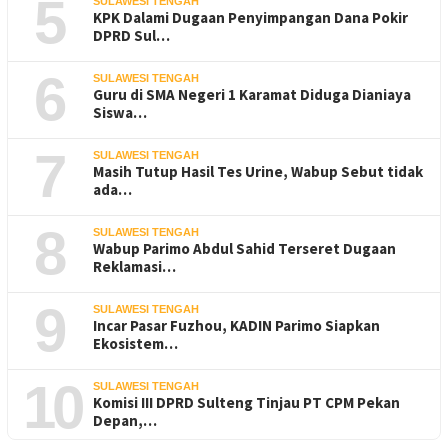
5
SULAWESI TENGAH
KPK Dalami Dugaan Penyimpangan Dana Pokir
DPRD Sul…
6
SULAWESI TENGAH
Guru di SMA Negeri 1 Karamat Diduga Dianiaya
Siswa…
7
SULAWESI TENGAH
Masih Tutup Hasil Tes Urine, Wabup Sebut tidak
ada…
8
SULAWESI TENGAH
Wabup Parimo Abdul Sahid Terseret Dugaan
Reklamasi…
9
SULAWESI TENGAH
Incar Pasar Fuzhou, KADIN Parimo Siapkan
Ekosistem…
10
SULAWESI TENGAH
Komisi III DPRD Sulteng Tinjau PT CPM Pekan
Depan,…