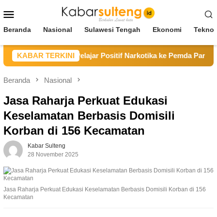
Loncat
Menu
ke
Mobile
konten
Beranda
Nasional
Sulawesi Tengah
Ekonomi
Teknol
Serahkan Tiga Pelajar Positif Narkotika ke Pemda Parimo
KABAR TERKINI
Beranda
Nasional
Jasa Raharja Perkuat Edukasi
Keselamatan Berbasis Domisili
Korban di 156 Kecamatan
Kabar Sulteng
28 November 2025
Jasa Raharja Perkuat Edukasi Keselamatan Berbasis Domisili Korban di 156
Kecamatan