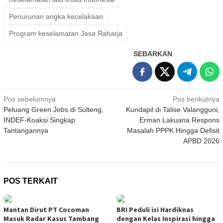
Penurunan angka kecelakaan
Program keselamatan Jasa Raharja
SEBARKAN
Navigasi
Pos sebelumnya
Pos berikutnya
Peluang Green Jobs di Sulteng,
Kundapil di Talise Valangguni,
pos
INDEF-Koaksi Singkap
Erman Lakuana Respons
Tantangannya
Masalah PPPK Hingga Defisit
APBD 2026
POS TERKAIT
Mantan Dirut PT Cocoman
BRI Peduli isi Hardiknas
Masuk Radar Kasus Tambang
dengan Kelas Inspirasi hingga