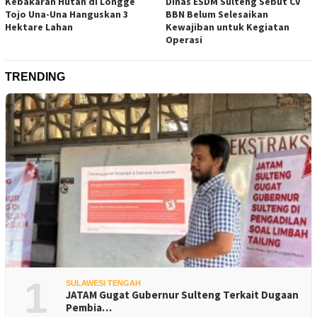
Kebakaran Hutan di Longge
Dinas ESDM Sulteng Sebut CV
Tojo Una-Una Hanguskan 3
BBN Belum Selesaikan
Hektare Lahan
Kewajiban untuk Kegiatan
Operasi
TRENDING
1
SULAWESI TENGAH
JATAM Gugat Gubernur Sulteng Terkait Dugaan
Pembia…