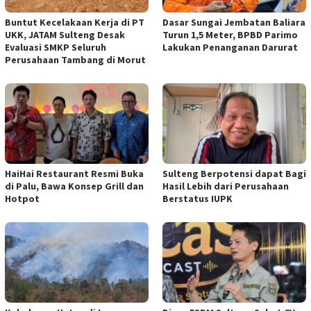
Buntut Kecelakaan Kerja di PT
Dasar Sungai Jembatan Baliara
UKK, JATAM Sulteng Desak
Turun 1,5 Meter, BPBD Parimo
Evaluasi SMKP Seluruh
Lakukan Penanganan Darurat
Perusahaan Tambang di Morut
HaiHai Restaurant Resmi Buka
Sulteng Berpotensi dapat Bagi
di Palu, Bawa Konsep Grill dan
Hasil Lebih dari Perusahaan
Hotpot
Berstatus IUPK