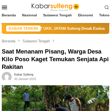
Loncat
Menu
ke
Mobile
konten
Beranda
Nasional
Sulawesi Tengah
Ekonomi
Teknol
akaan Kerja di PT UKK, JATAM Sulteng Desak Evaluasi SMKP S
KABAR TERKINI
Beranda
Sulawesi Tengah
Saat Menanam Pisang, Warga Desa
Kilo Poso Kaget Temukan Senjata Api
Rakitan
Kabar Sulteng
30 Januari 2025