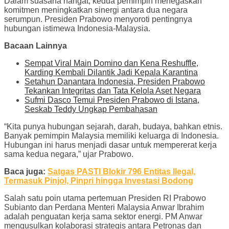
Dalam suasana hangat, kedua pemimpin menegaskan
komitmen meningkatkan sinergi antara dua negara
serumpun. Presiden Prabowo menyoroti pentingnya
hubungan istimewa Indonesia-Malaysia.
Bacaan Lainnya
Sempat Viral Main Domino dan Kena Reshuffle,
Karding Kembali Dilantik Jadi Kepala Karantina
Setahun Danantara Indonesia, Presiden Prabowo
Tekankan Integritas dan Tata Kelola Aset Negara
Sufmi Dasco Temui Presiden Prabowo di Istana,
Seskab Teddy Ungkap Pembahasan
“Kita punya hubungan sejarah, darah, budaya, bahkan etnis.
Banyak pemimpin Malaysia memiliki keluarga di Indonesia.
Hubungan ini harus menjadi dasar untuk mempererat kerja
sama kedua negara,” ujar Prabowo.
Baca juga:
Satgas PASTI Blokir 796 Entitas Ilegal,
Termasuk Pinjol, Pinpri hingga Investasi Bodong
Salah satu poin utama pertemuan Presiden RI Prabowo
Subianto dan Perdana Menteri Malaysia Anwar Ibrahim
adalah penguatan kerja sama sektor energi. PM Anwar
mengusulkan kolaborasi strategis antara Petronas dan