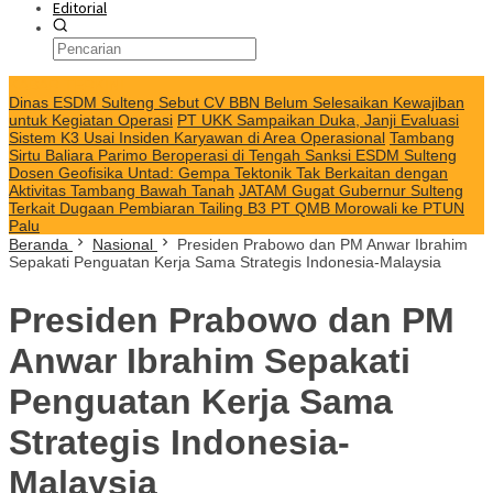
Editorial
KABAR TERKINI
Dinas ESDM Sulteng Sebut CV BBN Belum Selesaikan Kewajiban
untuk Kegiatan Operasi
PT UKK Sampaikan Duka, Janji Evaluasi
Sistem K3 Usai Insiden Karyawan di Area Operasional
Tambang
Sirtu Baliara Parimo Beroperasi di Tengah Sanksi ESDM Sulteng
Dosen Geofisika Untad: Gempa Tektonik Tak Berkaitan dengan
Aktivitas Tambang Bawah Tanah
JATAM Gugat Gubernur Sulteng
Terkait Dugaan Pembiaran Tailing B3 PT QMB Morowali ke PTUN
Palu
Beranda
Nasional
Presiden Prabowo dan PM Anwar Ibrahim
Sepakati Penguatan Kerja Sama Strategis Indonesia-Malaysia
Presiden Prabowo dan PM
Anwar Ibrahim Sepakati
Penguatan Kerja Sama
Strategis Indonesia-
Malaysia