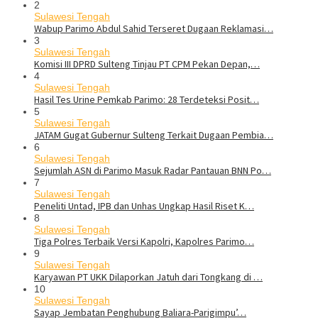
2
Sulawesi Tengah
Wabup Parimo Abdul Sahid Terseret Dugaan Reklamasi…
3
Sulawesi Tengah
Komisi III DPRD Sulteng Tinjau PT CPM Pekan Depan,…
4
Sulawesi Tengah
Hasil Tes Urine Pemkab Parimo: 28 Terdeteksi Posit…
5
Sulawesi Tengah
JATAM Gugat Gubernur Sulteng Terkait Dugaan Pembia…
6
Sulawesi Tengah
Sejumlah ASN di Parimo Masuk Radar Pantauan BNN Po…
7
Sulawesi Tengah
Peneliti Untad, IPB dan Unhas Ungkap Hasil Riset K…
8
Sulawesi Tengah
Tiga Polres Terbaik Versi Kapolri, Kapolres Parimo…
9
Sulawesi Tengah
Karyawan PT UKK Dilaporkan Jatuh dari Tongkang di …
10
Sulawesi Tengah
Sayap Jembatan Penghubung Baliara-Parigimpu’…