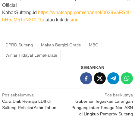
Official
KabarSulteng.id
https://whatsapp.com/channel/0029VaFS4H
hH5JM6ToN3GU1u
atau klik di
sini
DPRD Sulteng
Makan Bergizi Gratis
MBG
Winiar Hidayat Lamakarate
SEBARKAN
Navigasi
Pos sebelumnya
Pos berikutnya
Cara Unik Remaja LDII di
Gubernur Tegaskan Larangan
pos
Sulteng Refleksi Akhir Tahun
Pengangkatan Tenaga Non ASN
di Lingkup Pemprov Sulteng