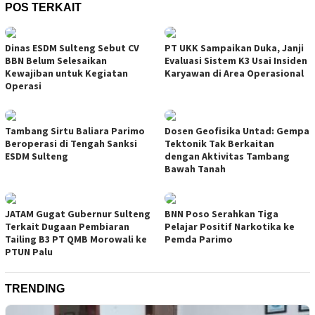
POS TERKAIT
Dinas ESDM Sulteng Sebut CV
PT UKK Sampaikan Duka, Janji
BBN Belum Selesaikan
Evaluasi Sistem K3 Usai Insiden
Kewajiban untuk Kegiatan
Karyawan di Area Operasional
Operasi
Tambang Sirtu Baliara Parimo
Dosen Geofisika Untad: Gempa
Beroperasi di Tengah Sanksi
Tektonik Tak Berkaitan
ESDM Sulteng
dengan Aktivitas Tambang
Bawah Tanah
JATAM Gugat Gubernur Sulteng
BNN Poso Serahkan Tiga
Terkait Dugaan Pembiaran
Pelajar Positif Narkotika ke
Tailing B3 PT QMB Morowali ke
Pemda Parimo
PTUN Palu
TRENDING