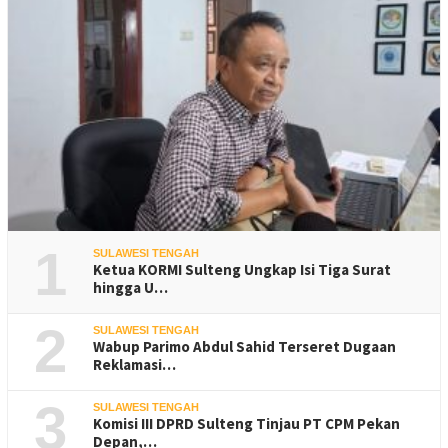
1
SULAWESI TENGAH
Ketua KORMI Sulteng Ungkap Isi Tiga Surat
hingga U…
2
SULAWESI TENGAH
Wabup Parimo Abdul Sahid Terseret Dugaan
Reklamasi…
3
SULAWESI TENGAH
Komisi III DPRD Sulteng Tinjau PT CPM Pekan
Depan,…