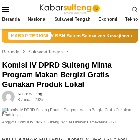
Loncat
Menu
ke
Mobile
konten
Beranda
Nasional
Sulawesi Tengah
Ekonomi
Teknol
 Sulteng Sebut CV BBN Belum Selesaikan Kewajiban untuk Keg
KABAR TERKINI
Beranda
Sulawesi Tengah
Komisi IV DPRD Sulteng Minta
Program Makan Bergizi Gratis
Gunakan Produk Lokal
Kabar Sulteng
8 Januari 2025
Anggota Komisi IV DPRD Sulteng, Winiar Hidayat Lamakarate. (IST)
PALU, KABAR SULTENG –
Komisi IV DPRD Sulawesi