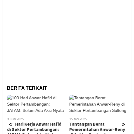
BERITA TERKAIT
3 Juni 2025
15 Mei 2025
«
»
100 Hari Kerja Anwar Hafid
Tantangan Berat
2
di Sektor Pertambangan:
Pemerintahan Anwar-Reny
D