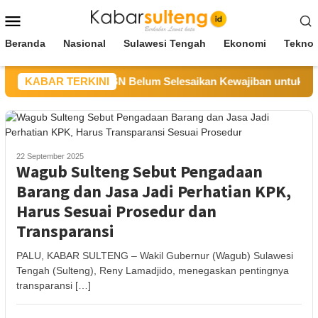
Loncat
Menu
ke
Mobile
konten
Beranda
Nasional
Sulawesi Tengah
Ekonomi
Teknol
ng Sebut CV BBN Belum Selesaikan Kewajiban untuk Kegiatan
KABAR TERKINI
22 September 2025
Wagub Sulteng Sebut Pengadaan
Barang dan Jasa Jadi Perhatian KPK,
Harus Sesuai Prosedur dan
Transparansi
PALU, KABAR SULTENG – Wakil Gubernur (Wagub) Sulawesi
Tengah (Sulteng), Reny Lamadjido, menegaskan pentingnya
transparansi […]