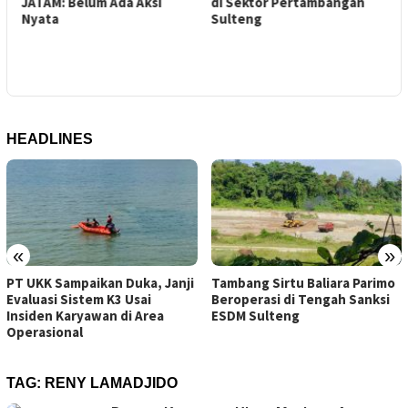
JATAM: Belum Ada Aksi
di Sektor Pertambangan
i
G
Nyata
Sulteng
N
HEADLINES
«
»
PT UKK Sampaikan Duka, Janji
Tambang Sirtu Baliara Parimo
Evaluasi Sistem K3 Usai
Beroperasi di Tengah Sanksi
Insiden Karyawan di Area
ESDM Sulteng
Operasional
TAG:
RENY LAMADJIDO