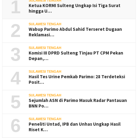
1
SULAWESI TENGAH
Ketua KORMI Sulteng Ungkap Isi Tiga Surat
hingga U…
2
SULAWESI TENGAH
Wabup Parimo Abdul Sahid Terseret Dugaan
Reklamasi…
3
SULAWESI TENGAH
Komisi III DPRD Sulteng Tinjau PT CPM Pekan
Depan,…
4
SULAWESI TENGAH
Hasil Tes Urine Pemkab Parimo: 28 Terdeteksi
Posit…
5
SULAWESI TENGAH
Sejumlah ASN di Parimo Masuk Radar Pantauan
BNN Po…
6
SULAWESI TENGAH
Peneliti Untad, IPB dan Unhas Ungkap Hasil
Riset K…