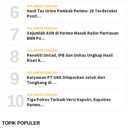
6
SULAWESI TENGAH
Hasil Tes Urine Pemkab Parimo: 28 Terdeteksi
Posit…
7
SULAWESI TENGAH
Sejumlah ASN di Parimo Masuk Radar Pantauan
BNN Po…
8
SULAWESI TENGAH
Peneliti Untad, IPB dan Unhas Ungkap Hasil
Riset K…
9
SULAWESI TENGAH
Karyawan PT UKK Dilaporkan Jatuh dari
Tongkang di …
10
SULAWESI TENGAH
Tiga Polres Terbaik Versi Kapolri, Kapolres
Parimo…
TOPIK POPULER