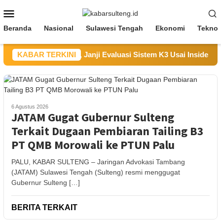
Loncat
Menu
ke
Mobile
konten
Beranda
Nasional
Sulawesi Tengah
Ekonomi
Teknol
 Sampaikan Duka, Janji Evaluasi Sistem K3 Usai Insiden Karya
KABAR TERKINI
6 Agustus 2026
JATAM Gugat Gubernur Sulteng
Terkait Dugaan Pembiaran Tailing B3
PT QMB Morowali ke PTUN Palu
PALU, KABAR SULTENG – Jaringan Advokasi Tambang
(JATAM) Sulawesi Tengah (Sulteng) resmi menggugat
Gubernur Sulteng […]
BERITA TERKAIT