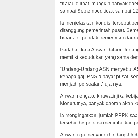
“Kalau dilihat, mungkin banyak d
sampai September, tidak sampai 12 
Ia menjelaskan, kondisi tersebut b
ditanggung pemerintah pusat. Sem
berada di pundak pemerintah daera
Padahal, kata Anwar, dalam Undan
memiliki kedudukan yang sama de
“Undang-Undang ASN menyebut ASN 
kenapa gaji PNS dibayar pusat, s
menjadi persoalan,” ujarnya.
Anwar mengaku khawatir jika kebija
Menurutnya, banyak daerah akan k
Ia mengingatkan, jumlah PPPK saat i
tersebut berpotensi menimbulkan per
Anwar juga menyoroti Undang-Und