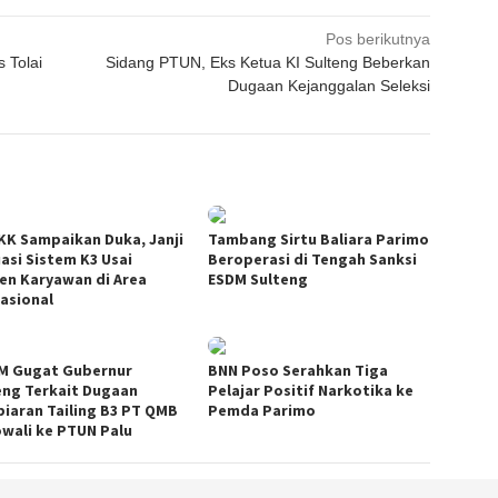
Pos berikutnya
 Tolai
Sidang PTUN, Eks Ketua KI Sulteng Beberkan
Dugaan Kejanggalan Seleksi
KK Sampaikan Duka, Janji
Tambang Sirtu Baliara Parimo
uasi Sistem K3 Usai
Beroperasi di Tengah Sanksi
den Karyawan di Area
ESDM Sulteng
asional
M Gugat Gubernur
BNN Poso Serahkan Tiga
eng Terkait Dugaan
Pelajar Positif Narkotika ke
iaran Tailing B3 PT QMB
Pemda Parimo
wali ke PTUN Palu