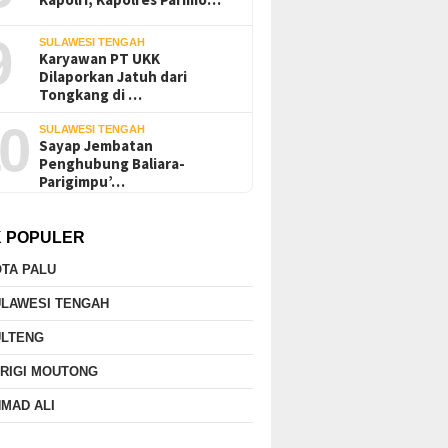
9
SULAWESI TENGAH
Karyawan PT UKK
Dilaporkan Jatuh dari
Tongkang di …
0
SULAWESI TENGAH
Sayap Jembatan
Penghubung Baliara-
Parigimpu’…
K POPULER
TA PALU
ULAWESI TENGAH
ULTENG
RIGI MOUTONG
MAD ALI