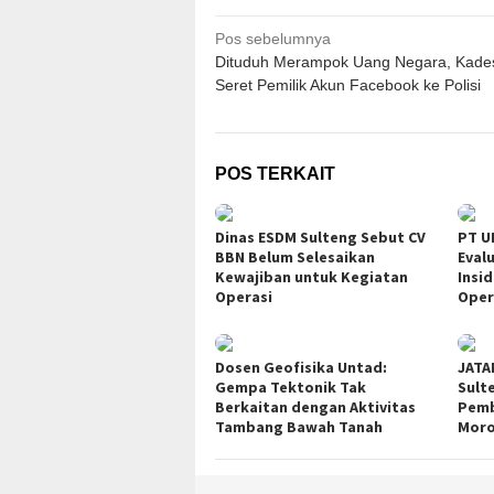
Navigasi
Pos sebelumnya
Dituduh Merampok Uang Negara, Kades
pos
Seret Pemilik Akun Facebook ke Polisi
POS TERKAIT
Dinas ESDM Sulteng Sebut CV
PT U
BBN Belum Selesaikan
Eval
Kewajiban untuk Kegiatan
Insi
Operasi
Oper
Dosen Geofisika Untad:
JATA
Gempa Tektonik Tak
Sult
Berkaitan dengan Aktivitas
Pemb
Tambang Bawah Tanah
Moro