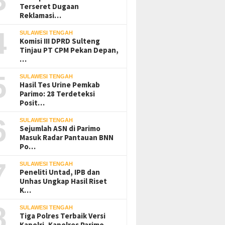
Terseret Dugaan
Reklamasi…
4
SULAWESI TENGAH
Komisi III DPRD Sulteng
Tinjau PT CPM Pekan Depan,
…
5
SULAWESI TENGAH
Hasil Tes Urine Pemkab
Parimo: 28 Terdeteksi
Posit…
6
SULAWESI TENGAH
Sejumlah ASN di Parimo
Masuk Radar Pantauan BNN
Po…
7
SULAWESI TENGAH
Peneliti Untad, IPB dan
Unhas Ungkap Hasil Riset
K…
8
SULAWESI TENGAH
Tiga Polres Terbaik Versi
Kapolri, Kapolres Parimo…