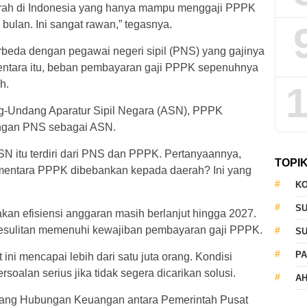
aerah di Indonesia yang hanya mampu menggaji PPPK
bulan. Ini sangat rawan,” tegasnya.
erbeda dengan pegawai negeri sipil (PNS) yang gajinya
entara itu, beban pembayaran gaji PPPK sepenuhnya
h.
1
g-Undang Aparatur Sipil Negara (ASN), PPPK
ngan PNS sebagai ASN.
itu terdiri dari PNS dan PPPK. Pertanyaannya,
TOPI
ementara PPPK dibebankan kepada daerah? Ini yang
KO
S
kan efisiensi anggaran masih berlanjut hingga 2027.
esulitan memenuhi kewajiban pembayaran gaji PPPK.
S
PA
ni mencapai lebih dari satu juta orang. Kondisi
soalan serius jika tidak segera dicarikan solusi.
AH
ang Hubungan Keuangan antara Pemerintah Pusat