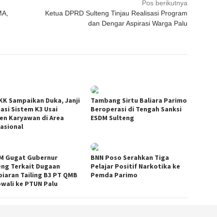
Pos berikutnya
MA,
Ketua DPRD Sulteng Tinjau Realisasi Program
dan Dengar Aspirasi Warga Palu
KK Sampaikan Duka, Janji
Tambang Sirtu Baliara Parimo
uasi Sistem K3 Usai
Beroperasi di Tengah Sanksi
den Karyawan di Area
ESDM Sulteng
asional
M Gugat Gubernur
BNN Poso Serahkan Tiga
eng Terkait Dugaan
Pelajar Positif Narkotika ke
iaran Tailing B3 PT QMB
Pemda Parimo
wali ke PTUN Palu