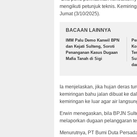
mengikuti petunjuk teknis. Kemirin
Jumat (3/10/2025).
BACAAN LAINNYA
IMM Palu Demo Kanwil BPN
Pe
dan Kejati Sulteng, Soroti
Ko
Penanganan Kasus Dugaan
Ter
Mafia Tanah di Sigi
Su
da
Ia menjelaskan, jika hujan deras t
kemiringan bahu jalan dibuat ke d
kemiringan ke luar agar air langsun
Erwin menegaskan, bila BPJN Sulte
melaporkan dugaan pelanggaran ters
Menurutnya, PT Bumi Duta Persada 