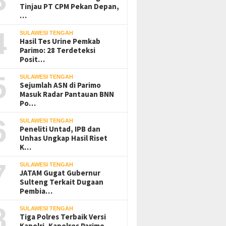
Tinjau PT CPM Pekan Depan,
…
4
SULAWESI TENGAH
Hasil Tes Urine Pemkab
Parimo: 28 Terdeteksi
Posit…
5
SULAWESI TENGAH
Sejumlah ASN di Parimo
Masuk Radar Pantauan BNN
Po…
6
SULAWESI TENGAH
Peneliti Untad, IPB dan
Unhas Ungkap Hasil Riset
K…
7
SULAWESI TENGAH
JATAM Gugat Gubernur
Sulteng Terkait Dugaan
Pembia…
8
SULAWESI TENGAH
Tiga Polres Terbaik Versi
Kapolri, Kapolres Parimo…