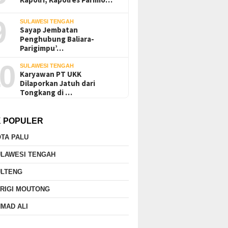
9
SULAWESI TENGAH
Sayap Jembatan
Penghubung Baliara-
Parigimpu’…
0
SULAWESI TENGAH
Karyawan PT UKK
Dilaporkan Jatuh dari
Tongkang di …
K POPULER
TA PALU
ULAWESI TENGAH
ULTENG
RIGI MOUTONG
MAD ALI