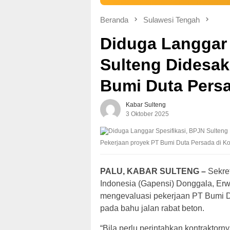
Beranda
Sulawesi Tengah
Diduga Langgar 
Sulteng Didesak
Bumi Duta Persa
Kabar Sulteng
3 Oktober 2025
Pekerjaan proyek PT Bumi Duta Persada di Ko
PALU, KABAR SULTENG –
Sekret
Indonesia (Gapensi) Donggala, E
mengevaluasi pekerjaan PT Bumi Du
pada bahu jalan rabat beton.
“Bila perlu perintahkan kontraktor