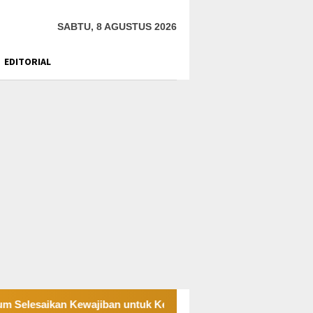
SABTU, 8 AGUSTUS 2026
EDITORIAL
kan Kewajiban untuk Kegiatan Operasi
PT UKK Sampaik