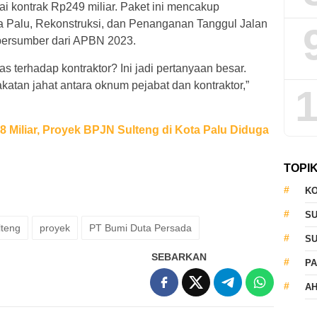
ai kontrak Rp249 miliar. Paket ini mencakup
a Palu, Rekonstruksi, dan Penanganan Tanggul Jalan
 bersumber dari APBN 2023.
s terhadap kontraktor? Ini jadi pertanyaan besar.
atan jahat antara oknum pejabat dan kontraktor,”
1
 Miliar, Proyek BPJN Sulteng di Kota Palu Diduga
TOPI
KO
S
lteng
proyek
PT Bumi Duta Persada
S
SEBARKAN
PA
AH