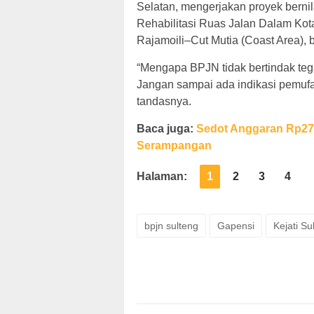
Selatan, mengerjakan proyek bernil
Rehabilitasi Ruas Jalan Dalam Kot
Rajamoili–Cut Mutia (Coast Area),
“Mengapa BPJN tidak bertindak tega
Jangan sampai ada indikasi pemufak
tandasnya.
Baca juga:
Sedot Anggaran Rp278
Serampangan
Halaman:
1
2
3
4
bpjn sulteng
Gapensi
Kejati Su