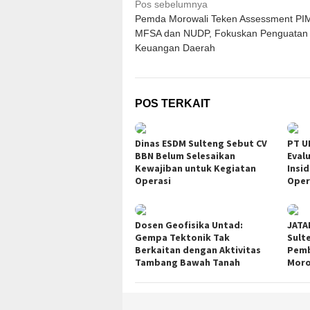
Navigasi
Pos sebelumnya
Pemda Morowali Teken Assessment PI
pos
MFSA dan NUDP, Fokuskan Penguatan
Keuangan Daerah
POS TERKAIT
Dinas ESDM Sulteng Sebut CV
PT U
BBN Belum Selesaikan
Eval
Kewajiban untuk Kegiatan
Insi
Operasi
Oper
Dosen Geofisika Untad:
JATA
Gempa Tektonik Tak
Sult
Berkaitan dengan Aktivitas
Pemb
Tambang Bawah Tanah
Moro