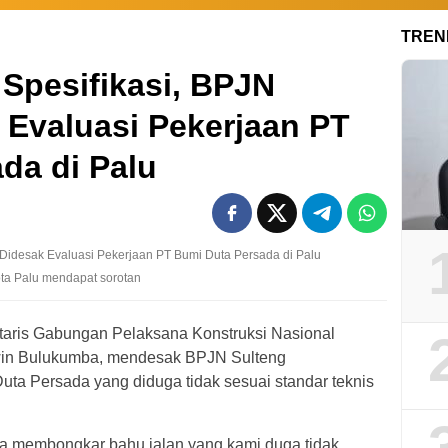
TREN
Spesifikasi, BPJN
 Evaluasi Pekerjaan PT
da di Palu
ta Palu mendapat sorotan
aris Gabungan Pelaksana Konstruksi Nasional
rwin Bulukumba, mendesak BPJN Sulteng
ta Persada yang diduga tidak sesuai standar teknis
nya membongkar bahu jalan yang kami duga tidak