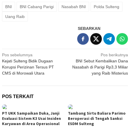
BNI
BNI Cabang Parigi
Nasabah BNI
Polda Sulteng
Uang Raib
SEBARKAN
Navigasi
Pos sebelumnya
Pos berikutnya
Kejati Sulteng Bidik Dugaan
BNI Sebut Kembalikan Dana
pos
Korupsi Perizinan Tersus PT
Nasabah di Parigi Rp3,3 Miliar
CMS di Morowali Utara
yang Raib Misterius
POS TERKAIT
PT UKK Sampaikan Duka, Janji
Tambang Sirtu Baliara Parimo
Evaluasi Sistem K3 Usai Insiden
Beroperasi di Tengah Sanksi
Karyawan di Area Operasional
ESDM Sulteng