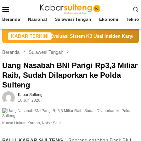
Loncat
Menu
ke
Mobile
konten
Beranda
Nasional
Sulawesi Tengah
Ekonomi
Teknol
an Duka, Janji Evaluasi Sistem K3 Usai Insiden Karyawan di Ar
KABAR TERKINI
Beranda
Sulawesi Tengah
Uang Nasabah BNI Parigi Rp3,3 Miliar
Raib, Sudah Dilaporkan ke Polda
Sulteng
Kabar Sulteng
10 Juni 2026
Kuasa Hukum Korban, Natsir Said.
PALU, KABAR SULTENG –
Seorang nasabah Bank BNI