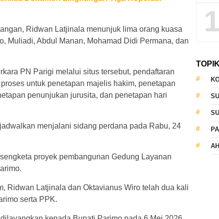
1
angan, Ridwan Latjinala menunjuk lima orang kuasa
, Muliadi, Abdul Manan, Mohamad Didi Permana, dan
TOPI
kara PN Parigi melalui situs tersebut, pendaftaran
KO
i proses untuk penetapan majelis hakim, penetapan
etapan penunjukan jurusita, dan penetapan hari
S
S
dijadwalkan menjalani sidang perdana pada Rabu, 24
PA
AH
wat sengketa proyek pembangunan Gedung Layanan
arimo.
 Ridwan Latjinala dan Oktavianus Wiro telah dua kali
rimo serta PPK.
 dilayangkan kepada Bupati Parimo pada 6 Mei 2026.