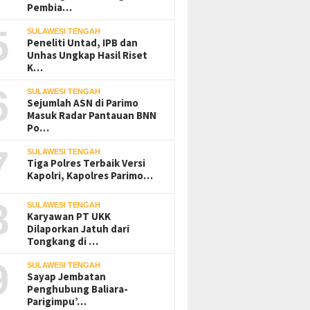
Pembia…
5
SULAWESI TENGAH
Peneliti Untad, IPB dan
Unhas Ungkap Hasil Riset
K…
6
SULAWESI TENGAH
Sejumlah ASN di Parimo
Masuk Radar Pantauan BNN
Po…
7
SULAWESI TENGAH
Tiga Polres Terbaik Versi
Kapolri, Kapolres Parimo…
8
SULAWESI TENGAH
Karyawan PT UKK
Dilaporkan Jatuh dari
Tongkang di …
9
SULAWESI TENGAH
Sayap Jembatan
Penghubung Baliara-
Parigimpu’…