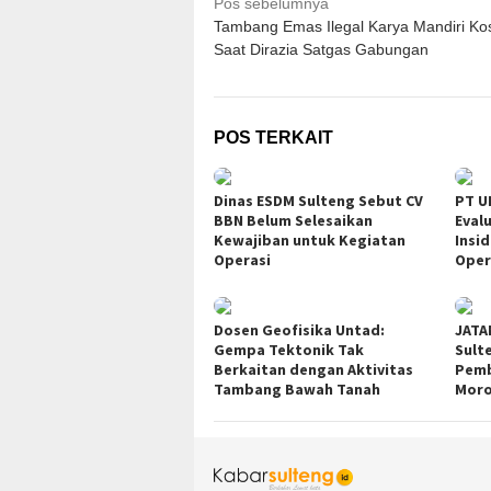
Navigasi
Pos sebelumnya
Tambang Emas Ilegal Karya Mandiri Ko
pos
Saat Dirazia Satgas Gabungan
POS TERKAIT
Dinas ESDM Sulteng Sebut CV
PT U
BBN Belum Selesaikan
Eval
Kewajiban untuk Kegiatan
Insi
Operasi
Oper
Dosen Geofisika Untad:
JATA
Gempa Tektonik Tak
Sult
Berkaitan dengan Aktivitas
Pemb
Tambang Bawah Tanah
Moro