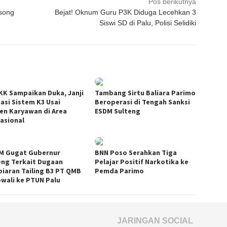
Pos berikutnya
song
Bejat! Oknum Guru P3K Diduga Lecehkan 3
Siswi SD di Palu, Polisi Selidiki
KK Sampaikan Duka, Janji
Tambang Sirtu Baliara Parimo
uasi Sistem K3 Usai
Beroperasi di Tengah Sanksi
den Karyawan di Area
ESDM Sulteng
asional
M Gugat Gubernur
BNN Poso Serahkan Tiga
eng Terkait Dugaan
Pelajar Positif Narkotika ke
iaran Tailing B3 PT QMB
Pemda Parimo
wali ke PTUN Palu
JARINGAN SOCIAL