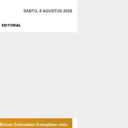
SABTU, 8 AGUSTUS 2026
EDITORIAL
saikan Kewajiban untuk Kegiatan Operasi
PT UKK Sampa