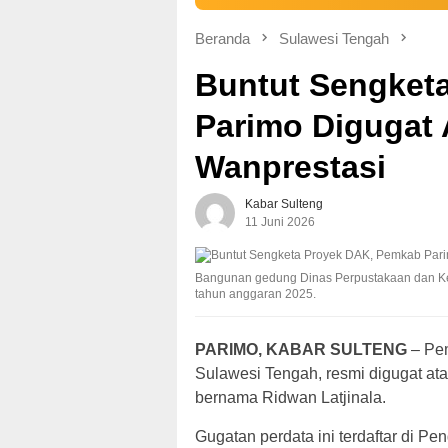
Beranda
Sulawesi Tengah
Buntut Sengket
Parimo Digugat
Wanprestasi
Kabar Sulteng
11 Juni 2026
Bangunan gedung Dinas Perpustakaan dan Kea
tahun anggaran 2025.
PARIMO, KABAR SULTENG
– Pem
Sulawesi Tengah, resmi digugat at
bernama Ridwan Latjinala.
Gugatan perdata ini terdaftar di Pe