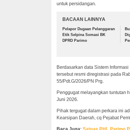
untuk persidangan.
BACAAN LAINNYA
Pelapor Dugaan Pelanggaran
Bu
Etik Selpina Somasi BK
Di
DPRD Parimo
Pe
Berdasarkan data Sistem Informasi
tersebut resmi diregistrasi pada R
55/Pdt.G/2026/PN Prg.
Penggugat melayangkan tuntutan hu
Juni 2026.
Pihak tergugat dalam perkara ini 
Kearsipan Daerah, cq Pejabat Pemb
Baca Juga:
Satgas PHL Parimo P