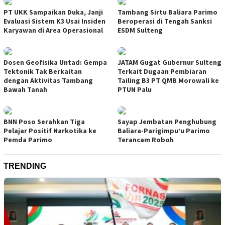
PT UKK Sampaikan Duka, Janji
Tambang Sirtu Baliara Parimo
Evaluasi Sistem K3 Usai Insiden
Beroperasi di Tengah Sanksi
Karyawan di Area Operasional
ESDM Sulteng
Dosen Geofisika Untad: Gempa
JATAM Gugat Gubernur Sulteng
Tektonik Tak Berkaitan
Terkait Dugaan Pembiaran
dengan Aktivitas Tambang
Tailing B3 PT QMB Morowali ke
Bawah Tanah
PTUN Palu
BNN Poso Serahkan Tiga
Sayap Jembatan Penghubung
Pelajar Positif Narkotika ke
Baliara-Parigimpu’u Parimo
Pemda Parimo
Terancam Roboh
TRENDING