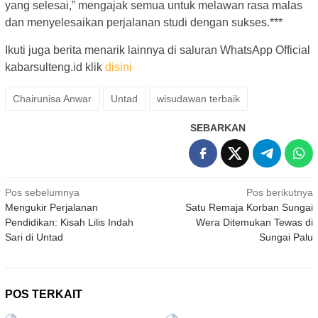
yang selesai,” mengajak semua untuk melawan rasa malas
dan menyelesaikan perjalanan studi dengan sukses.***
Ikuti juga berita menarik lainnya di saluran WhatsApp Official
kabarsulteng.id klik
disini
Chairunisa Anwar
Untad
wisudawan terbaik
SEBARKAN
Navigasi
Pos sebelumnya
Pos berikutnya
Mengukir Perjalanan
Satu Remaja Korban Sungai
pos
Pendidikan: Kisah Lilis Indah
Wera Ditemukan Tewas di
Sari di Untad
Sungai Palu
POS TERKAIT