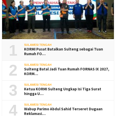
1
SULAWESI TENGAH
KORMI Pusat Batalkan Sulteng sebagai Tuan
Rumah FO…
2
SULAWESI TENGAH
Sulteng Batal Jadi Tuan Rumah FORNAS IX 2027,
KORM…
3
SULAWESI TENGAH
Ketua KORMI Sulteng Ungkap Isi Tiga Surat
hingga U…
4
SULAWESI TENGAH
Wabup Parimo Abdul Sahid Terseret Dugaan
Reklamasi…