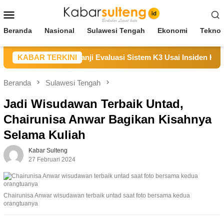
Loncat
Menu
ke
Mobile
konten
Beranda
Nasional
Sulawesi Tengah
Ekonomi
Teknol
mpaikan Duka, Janji Evaluasi Sistem K3 Usai Insiden Karyawan
KABAR TERKINI
Beranda
Sulawesi Tengah
Jadi Wisudawan Terbaik Untad,
Chairunisa Anwar Bagikan Kisahnya
Selama Kuliah
Kabar Sulteng
27 Februari 2024
Chairunisa Anwar wisudawan terbaik untad saat foto bersama kedua
orangtuanya