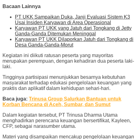
Bacaan Lainnya
PT UKK Sampaikan Duka, Janji Evaluasi Sistem K3
Usai Insiden Karyawan di Area Operasional
Karyawan PT UKK yang Jatuh dari Tongkang di Jetty
Ganda-Ganda Ditemukan Meninggal
Karyawan PT UKK Dilaporkan Jatuh dari Tongkang di
Desa Ganda-Ganda-Morut
Kegiatan ini diikuti ratusan peserta yang mayoritas
merupakan perempuan, dengan kehadiran dua peserta laki-
laki.
Tingginya partisipasi menunjukkan besarnya kebutuhan
masyarakat terhadap edukasi pengelolaan keuangan yang
praktis dan aplikatif dalam kehidupan sehari-hari.
Baca juga:
Trinusa Group Salurkan Bantuan untuk
Korban Bencana di Aceh, Sumbar, dan Sumut
Dalam kegiatan tersebut, PT Trinusa Dharma Utama
menghadirkan perencana keuangan bersertifikat, Kayleen,
CFP, sebagai narasumber utama.
Materi yang disampaikan mencakup pengelolaan keuangan