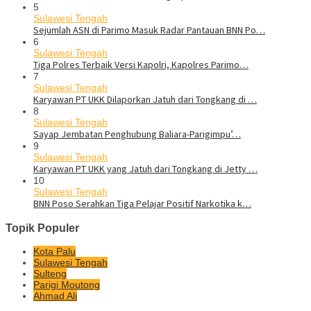
5
Sulawesi Tengah
Sejumlah ASN di Parimo Masuk Radar Pantauan BNN Po…
6
Sulawesi Tengah
Tiga Polres Terbaik Versi Kapolri, Kapolres Parimo…
7
Sulawesi Tengah
Karyawan PT UKK Dilaporkan Jatuh dari Tongkang di …
8
Sulawesi Tengah
Sayap Jembatan Penghubung Baliara-Parigimpu’…
9
Sulawesi Tengah
Karyawan PT UKK yang Jatuh dari Tongkang di Jetty …
10
Sulawesi Tengah
BNN Poso Serahkan Tiga Pelajar Positif Narkotika k…
Topik Populer
Kota Palu
Sulawesi Tengah
Sulteng
Parigi Moutong
Ahmad Ali