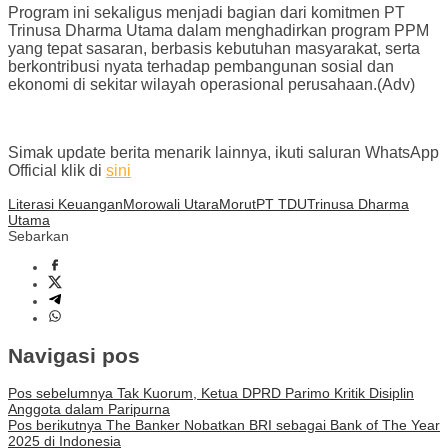
Program ini sekaligus menjadi bagian dari komitmen PT
Trinusa Dharma Utama dalam menghadirkan program PPM
yang tepat sasaran, berbasis kebutuhan masyarakat, serta
berkontribusi nyata terhadap pembangunan sosial dan
ekonomi di sekitar wilayah operasional perusahaan.(Adv)
Simak update berita menarik lainnya, ikuti saluran WhatsApp
Official klik di
sini
Literasi Keuangan
Morowali Utara
Morut
PT TDU
Trinusa Dharma
Utama
Sebarkan
Navigasi pos
Pos sebelumnya
Tak Kuorum, Ketua DPRD Parimo Kritik Disiplin
Anggota dalam Paripurna
Pos berikutnya
The Banker Nobatkan BRI sebagai Bank of The Year
2025 di Indonesia