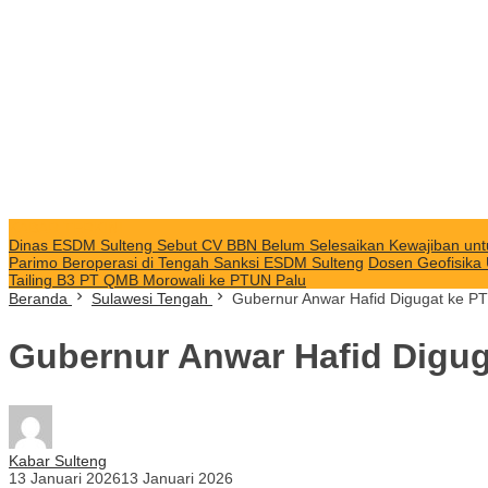
KABAR TERKINI
Dinas ESDM Sulteng Sebut CV BBN Belum Selesaikan Kewajiban unt
Parimo Beroperasi di Tengah Sanksi ESDM Sulteng
Dosen Geofisika
Tailing B3 PT QMB Morowali ke PTUN Palu
Beranda
Sulawesi Tengah
Gubernur Anwar Hafid Digugat ke PT
Gubernur Anwar Hafid Digug
Kabar Sulteng
13 Januari 2026
13 Januari 2026