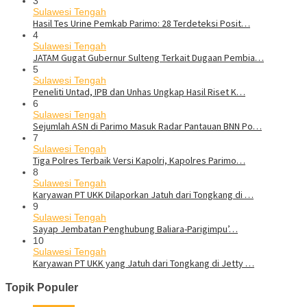
3
Sulawesi Tengah
Hasil Tes Urine Pemkab Parimo: 28 Terdeteksi Posit…
4
Sulawesi Tengah
JATAM Gugat Gubernur Sulteng Terkait Dugaan Pembia…
5
Sulawesi Tengah
Peneliti Untad, IPB dan Unhas Ungkap Hasil Riset K…
6
Sulawesi Tengah
Sejumlah ASN di Parimo Masuk Radar Pantauan BNN Po…
7
Sulawesi Tengah
Tiga Polres Terbaik Versi Kapolri, Kapolres Parimo…
8
Sulawesi Tengah
Karyawan PT UKK Dilaporkan Jatuh dari Tongkang di …
9
Sulawesi Tengah
Sayap Jembatan Penghubung Baliara-Parigimpu’…
10
Sulawesi Tengah
Karyawan PT UKK yang Jatuh dari Tongkang di Jetty …
Topik Populer