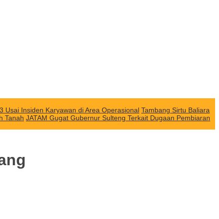
3 Usai Insiden Karyawan di Area Operasional
Tambang Sirtu Baliara
ah Tanah
JATAM Gugat Gubernur Sulteng Terkait Dugaan Pembiaran
bang