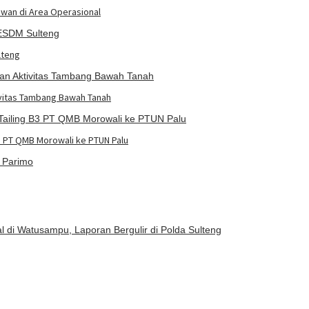
awan di Area Operasional
lteng
ivitas Tambang Bawah Tanah
3 PT QMB Morowali ke PTUN Palu