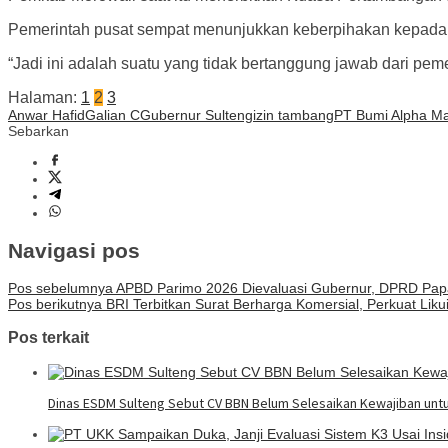
Pemerintah pusat sempat menunjukkan keberpihakan kepada Ri
“Jadi ini adalah suatu yang tidak bertanggung jawab dari pem
Halaman:
1
2
3
Anwar Hafid
Galian C
Gubernur Sulteng
izin tambang
PT Bumi Alpha Ma
Sebarkan
Navigasi pos
Pos sebelumnya
APBD Parimo 2026 Dievaluasi Gubernur, DPRD Papar
Pos berikutnya
BRI Terbitkan Surat Berharga Komersial, Perkuat Lik
Pos terkait
Dinas ESDM Sulteng Sebut CV BBN Belum Selesaikan Kewajiban unt