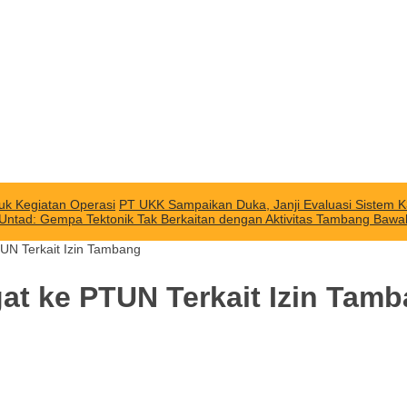
uk Kegiatan Operasi
PT UKK Sampaikan Duka, Janji Evaluasi Sistem K
 Untad: Gempa Tektonik Tak Berkaitan dengan Aktivitas Tambang Baw
UN Terkait Izin Tambang
at ke PTUN Terkait Izin Tam