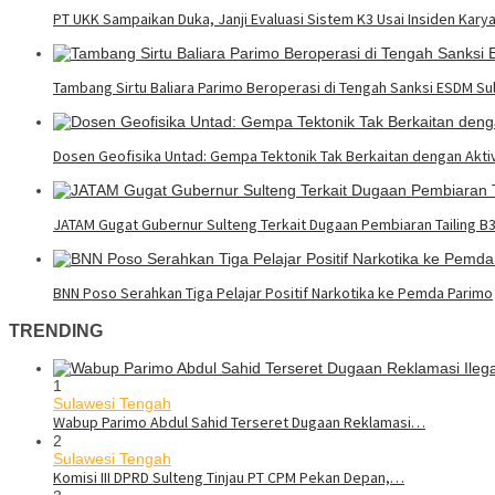
PT UKK Sampaikan Duka, Janji Evaluasi Sistem K3 Usai Insiden Kary
Tambang Sirtu Baliara Parimo Beroperasi di Tengah Sanksi ESDM Su
Dosen Geofisika Untad: Gempa Tektonik Tak Berkaitan dengan Akt
JATAM Gugat Gubernur Sulteng Terkait Dugaan Pembiaran Tailing B
BNN Poso Serahkan Tiga Pelajar Positif Narkotika ke Pemda Parimo
TRENDING
1
Sulawesi Tengah
Wabup Parimo Abdul Sahid Terseret Dugaan Reklamasi…
2
Sulawesi Tengah
Komisi III DPRD Sulteng Tinjau PT CPM Pekan Depan,…