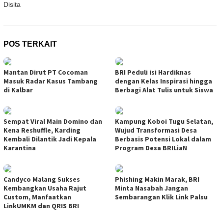
Disita
POS TERKAIT
Mantan Dirut PT Cocoman
BRI Peduli isi Hardiknas
Masuk Radar Kasus Tambang
dengan Kelas Inspirasi hingga
di Kalbar
Berbagi Alat Tulis untuk Siswa
Sempat Viral Main Domino dan
Kampung Koboi Tugu Selatan,
Kena Reshuffle, Karding
Wujud Transformasi Desa
Kembali Dilantik Jadi Kepala
Berbasis Potensi Lokal dalam
Karantina
Program Desa BRILiaN
Candyco Malang Sukses
Phishing Makin Marak, BRI
Kembangkan Usaha Rajut
Minta Nasabah Jangan
Custom, Manfaatkan
Sembarangan Klik Link Palsu
LinkUMKM dan QRIS BRI