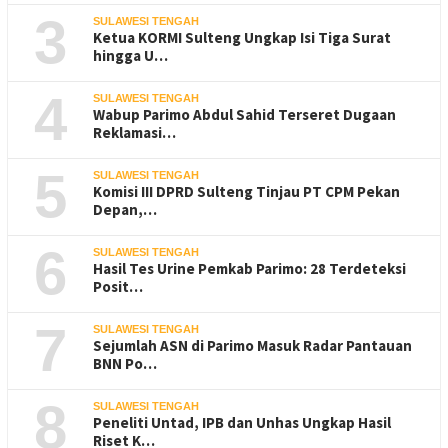
3
SULAWESI TENGAH
Ketua KORMI Sulteng Ungkap Isi Tiga Surat
hingga U…
4
SULAWESI TENGAH
Wabup Parimo Abdul Sahid Terseret Dugaan
Reklamasi…
5
SULAWESI TENGAH
Komisi III DPRD Sulteng Tinjau PT CPM Pekan
Depan,…
6
SULAWESI TENGAH
Hasil Tes Urine Pemkab Parimo: 28 Terdeteksi
Posit…
7
SULAWESI TENGAH
Sejumlah ASN di Parimo Masuk Radar Pantauan
BNN Po…
8
SULAWESI TENGAH
Peneliti Untad, IPB dan Unhas Ungkap Hasil
Riset K…