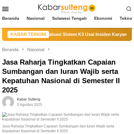
Loncat
Menu
ke
Mobile
konten
Beranda
Nasional
Sulawesi Tengah
Ekonomi
Teknol
an Duka, Janji Evaluasi Sistem K3 Usai Insiden Karyawan di Ar
KABAR TERKINI
Beranda
Nasional
Jasa Raharja Tingkatkan Capaian
Sumbangan dan Iuran Wajib serta
Kepatuhan Nasional di Semester II
2025
Kabar Sulteng
5 Agustus 2025
Jasa Raharja Tingkatkan Capaian Sumbangan dan Iuran Wajib serta
Kepatuhan Nasional di Semester II 2025