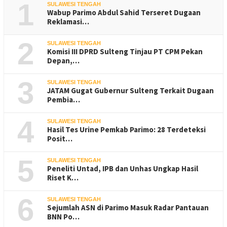
1
SULAWESI TENGAH
Wabup Parimo Abdul Sahid Terseret Dugaan
Reklamasi…
2
SULAWESI TENGAH
Komisi III DPRD Sulteng Tinjau PT CPM Pekan
Depan,…
3
SULAWESI TENGAH
JATAM Gugat Gubernur Sulteng Terkait Dugaan
Pembia…
4
SULAWESI TENGAH
Hasil Tes Urine Pemkab Parimo: 28 Terdeteksi
Posit…
5
SULAWESI TENGAH
Peneliti Untad, IPB dan Unhas Ungkap Hasil
Riset K…
6
SULAWESI TENGAH
Sejumlah ASN di Parimo Masuk Radar Pantauan
BNN Po…