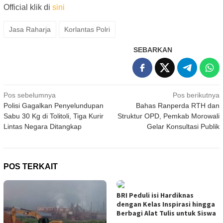
Official klik di
sini
Jasa Raharja
Korlantas Polri
SEBARKAN
Navigasi
Pos sebelumnya
Pos berikutnya
Polisi Gagalkan Penyelundupan
Bahas Ranperda RTH dan
pos
Sabu 30 Kg di Tolitoli, Tiga Kurir
Struktur OPD, Pemkab Morowali
Lintas Negara Ditangkap
Gelar Konsultasi Publik
POS TERKAIT
BRI Peduli isi Hardiknas
dengan Kelas Inspirasi hingga
Berbagi Alat Tulis untuk Siswa