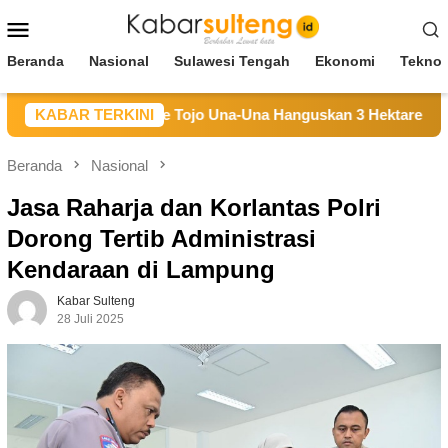
Loncat
Menu
ke
Mobile
konten
Beranda
Nasional
Sulawesi Tengah
Ekonomi
Teknol
n Hutan di Longge Tojo Una-Una Hanguskan 3 Hektare Lahan
KABAR TERKINI
Beranda
Nasional
Jasa Raharja dan Korlantas Polri
Dorong Tertib Administrasi
Kendaraan di Lampung
Kabar Sulteng
28 Juli 2025