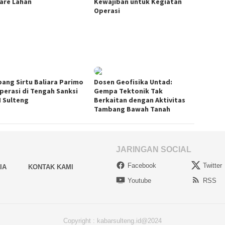
are Lahan
Kewajiban untuk Kegiatan
Operasi
ang Sirtu Baliara Parimo
Dosen Geofisika Untad:
perasi di Tengah Sanksi
Gempa Tektonik Tak
 Sulteng
Berkaitan dengan Aktivitas
Tambang Bawah Tanah
JARINGAN SOCIAL
Facebook
Twitter
IA
KONTAK KAMI
Youtube
RSS
Copyright : kabarsulteng.id@2024