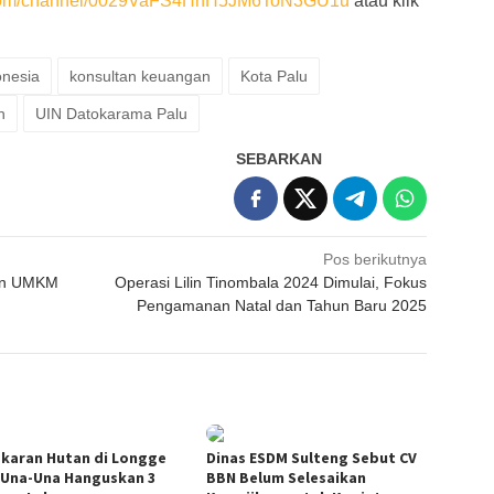
p.com/channel/0029VaFS4HhH5JM6ToN3GU1u
atau klik
onesia
konsultan keuangan
Kota Palu
h
UIN Datokarama Palu
SEBARKAN
Pos berikutnya
gan UMKM
Operasi Lilin Tinombala 2024 Dimulai, Fokus
Pengamanan Natal dan Tahun Baru 2025
karan Hutan di Longge
Dinas ESDM Sulteng Sebut CV
 Una-Una Hanguskan 3
BBN Belum Selesaikan