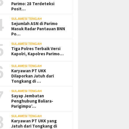
Parimo: 28 Terdeteksi
Posit…
4
SULAWESI TENGAH
Sejumlah ASN di Parimo
Masuk Radar Pantauan BNN
Po…
5
SULAWESI TENGAH
Tiga Polres Terbaik Versi
Kapolri, Kapolres Parimo…
6
SULAWESI TENGAH
Karyawan PT UKK
Dilaporkan Jatuh dari
Tongkang di …
7
SULAWESI TENGAH
Sayap Jembatan
Penghubung Baliara-
Parigimpu’…
8
SULAWESI TENGAH
Karyawan PT UKK yang
Jatuh dari Tongkang di