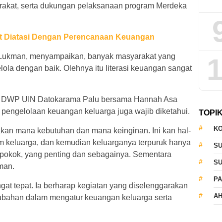
kat, serta dukungan pelaksanaan program Merdeka
at Diatasi Dengan Perencanaan Keuangan
 Lukman, menyampaikan, banyak masyarakat yang
1
lola dengan baik. Olehnya itu literasi keuangan sangat
lar DWP UIN Datokarama Palu bersama Hannah Asa
 pengelolaan keuangan keluarga juga wajib diketahui.
TOPI
KO
akan mana kebutuhan dan mana keinginan. Ini kan hal-
am keluarga, dan kemudian keluarganya terpuruk hanya
S
 pokok, yang penting dan sebagainya. Sementara
S
man.
PA
at tepat. Ia berharap kegiatan yang diselenggarakan
AH
ubahan dalam mengatur keuangan keluarga serta