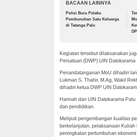
BACAAN LAINNYA
Polisi Buru Pelaku
Te
Pembunuhan Satu Keluarga
Mo
di Tatanga Palu
Ke
DP
Kegiatan tersebut dilaksanakan j
Persatuan (DWP) UIN Datokarama Pa
Penandatanganan MoU dihadiri lang
Lukman S. Thahir, M.Ag, Wakil Rektor 
dihadiri ketua DWP UIN Datokarama 
Hannah dan UIN Datokarama Palu se
dan pendidikan.
Meliputi pengembangan kualitas pe
berkelanjutan, pelaksanaan Kuliah
peningkatan pertumbuhan ekonomi 