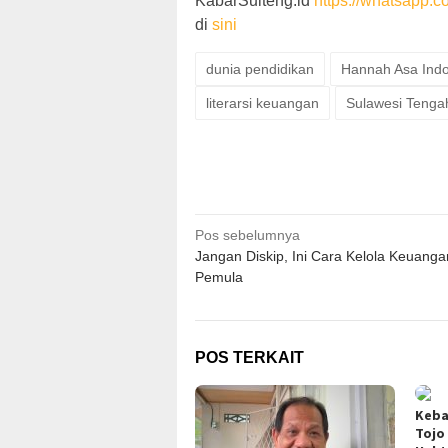
KabarSulteng.id
https://whatsap
di
sini
dunia pendidikan
Hannah Asa Ind
literarsi keuangan
Sulawesi Tenga
Navigasi
Pos sebelumnya
Jangan Diskip, Ini Cara Kelola Keuan
pos
Pemula
POS TERKAIT
Keba
Tojo