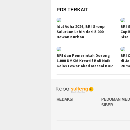
POS TERKAIT
Idul Adha 2026, BRI Group
BRI 
Salurkan Lebih dari 5.000
Capit
Hewan Kurban
Bisa
BRI dan Pemerintah Dorong
BRI 
1.000 UMKM Kreatif Bali Naik
di J
Kelas Lewat Akad Massal KUR
Ruma
REDAKSI
PEDOMAN MED
SIBER