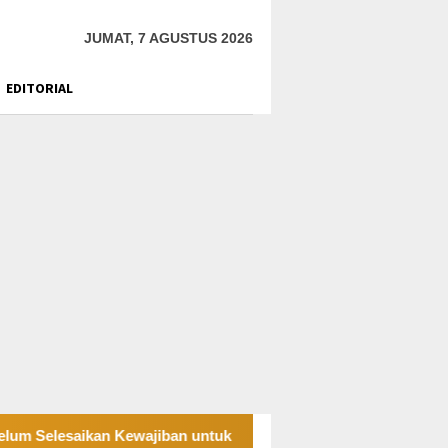
JUMAT, 7 AGUSTUS 2026
EDITORIAL
ikan Kewajiban untuk Kegiatan Operasi
PT UKK Sampai