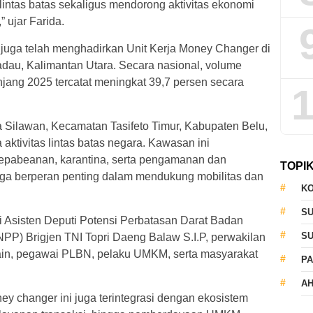
lintas batas sekaligus mendorong aktivitas ekonomi
 ujar Farida.
 juga telah menghadirkan Unit Kerja Money Changer di
adau, Kalimantan Utara. Secara nasional, volume
jang 2025 tercatat meningkat 39,7 persen secara
1
Silawan, Kecamatan Tasifeto Timur, Kabupaten Belu,
aktivitas lintas batas negara. Kawasan ini
kepabeanan, karantina, serta pengamanan dan
TOPI
ngga berperan penting dalam mendukung mobilitas dan
KO
S
i Asisten Deputi Potensi Perbatasan Darat Badan
S
PP) Brigjen TNI Topri Daeng Balaw S.I.P, perwakilan
aain, pegawai PLBN, pelaku UMKM, serta masyarakat
PA
AH
 changer ini juga terintegrasi dengan ekosistem