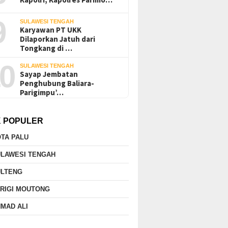
9
SULAWESI TENGAH
Karyawan PT UKK
Dilaporkan Jatuh dari
Tongkang di …
0
SULAWESI TENGAH
Sayap Jembatan
Penghubung Baliara-
Parigimpu’…
K POPULER
TA PALU
ULAWESI TENGAH
ULTENG
RIGI MOUTONG
MAD ALI