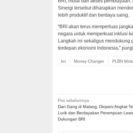
BRI, mulai dari akses pembiayaan
Sinergi tersebut diharapkan mendo
lebih produktif dan berdaya saing.
“BRI akan terus memperluas jangk
negara untuk memperkuat inklusi 
Langkah ini sekaligus mendukun
terdepan ekonomi Indonesia,” pung
bri
Money Changer
PLBN Mota
Navigasi
Pos sebelumnya
Dari Gang di Malang, Diopeni Angkat T
pos
Lurik dan Berdayakan Perempuan Lewa
Dukungan BRI