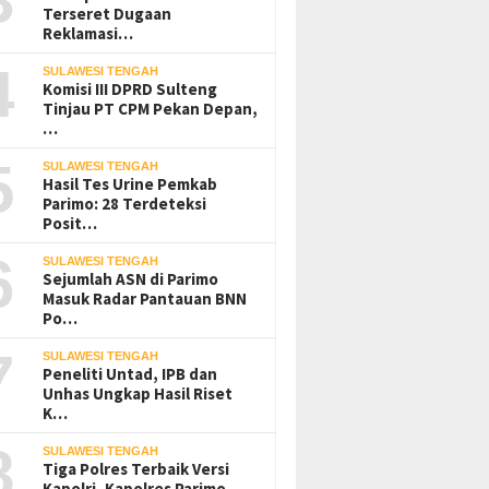
Terseret Dugaan
Reklamasi…
4
SULAWESI TENGAH
Komisi III DPRD Sulteng
Tinjau PT CPM Pekan Depan,
…
5
SULAWESI TENGAH
Hasil Tes Urine Pemkab
Parimo: 28 Terdeteksi
Posit…
6
SULAWESI TENGAH
Sejumlah ASN di Parimo
Masuk Radar Pantauan BNN
Po…
7
SULAWESI TENGAH
Peneliti Untad, IPB dan
Unhas Ungkap Hasil Riset
K…
8
SULAWESI TENGAH
Tiga Polres Terbaik Versi
Kapolri, Kapolres Parimo…