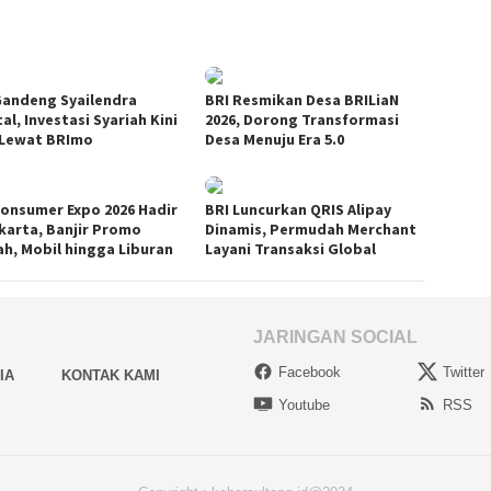
Gandeng Syailendra
BRI Resmikan Desa BRILiaN
al, Investasi Syariah Kini
2026, Dorong Transformasi
 Lewat BRImo
Desa Menuju Era 5.0
Consumer Expo 2026 Hadir
BRI Luncurkan QRIS Alipay
akarta, Banjir Promo
Dinamis, Permudah Merchant
h, Mobil hingga Liburan
Layani Transaksi Global
JARINGAN SOCIAL
Facebook
Twitter
IA
KONTAK KAMI
Youtube
RSS