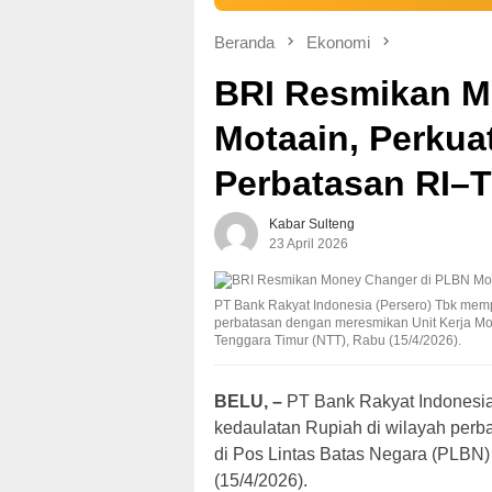
Beranda
Ekonomi
BRI Resmikan M
Motaain, Perkua
Perbatasan RI–T
Kabar Sulteng
23 April 2026
PT Bank Rakyat Indonesia (Persero) Tbk mem
perbatasan dengan meresmikan Unit Kerja Mo
Tenggara Timur (NTT), Rabu (15/4/2026).
BELU, –
PT Bank Rakyat Indonesia
kedaulatan Rupiah di wilayah per
di Pos Lintas Batas Negara (PLBN)
(15/4/2026).