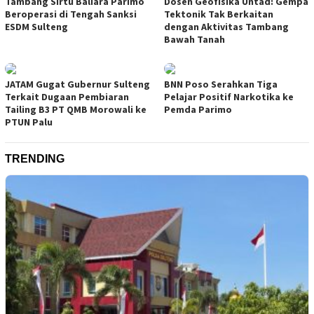
Tambang Sirtu Baliara Parimo
Dosen Geofisika Untad: Gempa
Beroperasi di Tengah Sanksi
Tektonik Tak Berkaitan
ESDM Sulteng
dengan Aktivitas Tambang
Bawah Tanah
JATAM Gugat Gubernur Sulteng
BNN Poso Serahkan Tiga
Terkait Dugaan Pembiaran
Pelajar Positif Narkotika ke
Tailing B3 PT QMB Morowali ke
Pemda Parimo
PTUN Palu
TRENDING