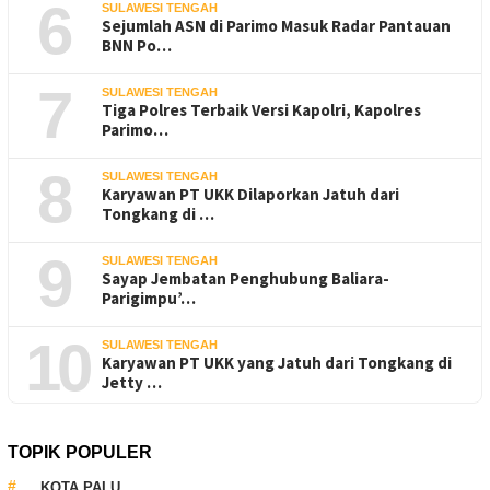
6
SULAWESI TENGAH
Sejumlah ASN di Parimo Masuk Radar Pantauan
BNN Po…
7
SULAWESI TENGAH
Tiga Polres Terbaik Versi Kapolri, Kapolres
Parimo…
8
SULAWESI TENGAH
Karyawan PT UKK Dilaporkan Jatuh dari
Tongkang di …
9
SULAWESI TENGAH
Sayap Jembatan Penghubung Baliara-
Parigimpu’…
10
SULAWESI TENGAH
Karyawan PT UKK yang Jatuh dari Tongkang di
Jetty …
TOPIK POPULER
KOTA PALU