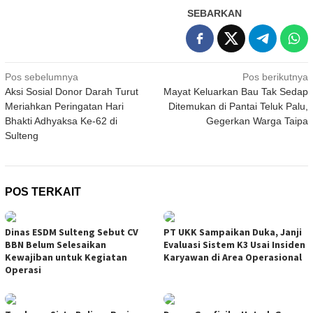
SEBARKAN
Navigasi
Pos sebelumnya
Pos berikutnya
Aksi Sosial Donor Darah Turut
Mayat Keluarkan Bau Tak Sedap
pos
Meriahkan Peringatan Hari
Ditemukan di Pantai Teluk Palu,
Bhakti Adhyaksa Ke-62 di
Gegerkan Warga Taipa
Sulteng
POS TERKAIT
Dinas ESDM Sulteng Sebut CV
PT UKK Sampaikan Duka, Janji
BBN Belum Selesaikan
Evaluasi Sistem K3 Usai Insiden
Kewajiban untuk Kegiatan
Karyawan di Area Operasional
Operasi