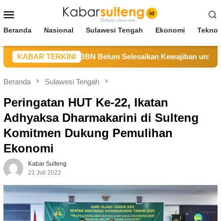
Loncat
Menu
ke
Mobile
konten
Beranda
Nasional
Sulawesi Tengah
Ekonomi
Teknol
lteng Sebut CV BBN Belum Selesaikan Kewajiban untuk Kegiat
KABAR TERKINI
Beranda
Sulawesi Tengah
Peringatan HUT Ke-22, Ikatan
Adhyaksa Dharmakarini di Sulteng
Komitmen Dukung Pemulihan
Ekonomi
Kabar Sulteng
21 Juli 2022