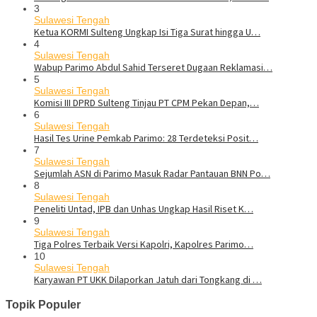
3
Sulawesi Tengah
Ketua KORMI Sulteng Ungkap Isi Tiga Surat hingga U…
4
Sulawesi Tengah
Wabup Parimo Abdul Sahid Terseret Dugaan Reklamasi…
5
Sulawesi Tengah
Komisi III DPRD Sulteng Tinjau PT CPM Pekan Depan,…
6
Sulawesi Tengah
Hasil Tes Urine Pemkab Parimo: 28 Terdeteksi Posit…
7
Sulawesi Tengah
Sejumlah ASN di Parimo Masuk Radar Pantauan BNN Po…
8
Sulawesi Tengah
Peneliti Untad, IPB dan Unhas Ungkap Hasil Riset K…
9
Sulawesi Tengah
Tiga Polres Terbaik Versi Kapolri, Kapolres Parimo…
10
Sulawesi Tengah
Karyawan PT UKK Dilaporkan Jatuh dari Tongkang di …
Topik Populer