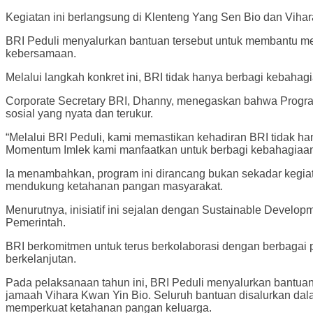
Kegiatan ini berlangsung di Klenteng Yang Sen Bio dan Viha
BRI Peduli menyalurkan bantuan tersebut untuk membantu m
kebersamaan.
Melalui langkah konkret ini, BRI tidak hanya berbagi kebaha
Corporate Secretary BRI, Dhanny, menegaskan bahwa Progr
sosial yang nyata dan terukur.
“Melalui BRI Peduli, kami memastikan kehadiran BRI tidak ha
Momentum Imlek kami manfaatkan untuk berbagi kebahagiaan
Ia menambahkan, program ini dirancang bukan sekadar kegiat
mendukung ketahanan pangan masyarakat.
Menurutnya, inisiatif ini sejalan dengan Sustainable Devel
Pemerintah.
BRI berkomitmen untuk terus berkolaborasi dengan berbaga
berkelanjutan.
Pada pelaksanaan tahun ini, BRI Peduli menyalurkan bantuan
jamaah Vihara Kwan Yin Bio. Seluruh bantuan disalurkan d
memperkuat ketahanan pangan keluarga.