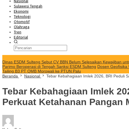
Nasional
Sulawesi Tengah
Ekonomi
Teknologi
Otomotif
Olahraga
Tren
Editorial
KABAR TERKINI
Dinas ESDM Sulteng Sebut CV BBN Belum Selesaikan Kewajiban unt
Parimo Beroperasi di Tengah Sanksi ESDM Sulteng
Dosen Geofisika
Tailing B3 PT QMB Morowali ke PTUN Palu
Beranda
Nasional
Tebar Kebahagiaan Imlek 2026, BRI Peduli 
Tebar Kebahagiaan Imlek 20
Perkuat Ketahanan Pangan 