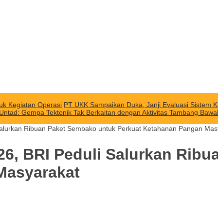
uk Kegiatan Operasi
PT UKK Sampaikan Duka, Janji Evaluasi Sistem K
 Untad: Gempa Tektonik Tak Berkaitan dengan Aktivitas Tambang Baw
Salurkan Ribuan Paket Sembako untuk Perkuat Ketahanan Pangan Mas
26, BRI Peduli Salurkan Rib
Masyarakat