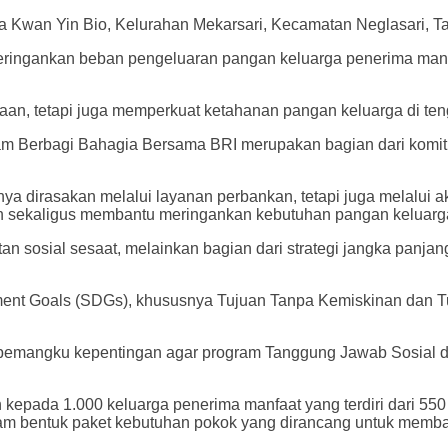
ra Kwan Yin Bio, Kelurahan Mekarsari, Kecamatan Neglasari, T
eringankan beban pengeluaran pangan keluarga penerima man
giaan, tetapi juga memperkuat ketahanan pangan keluarga di t
am Berbagi Bahagia Bersama BRI merupakan bagian dari komi
nya dirasakan melalui layanan perbankan, tetapi juga melalui
 sekaligus membantu meringankan kebutuhan pangan keluarga
an sosial sesaat, melainkan bagian dari strategi jangka panj
opment Goals (SDGs), khususnya Tujuan Tanpa Kemiskinan dan 
i pemangku kepentingan agar program Tanggung Jawab Sosial
 kepada 1.000 keluarga penerima manfaat yang terdiri dari 55
alam bentuk paket kebutuhan pokok yang dirancang untuk mem