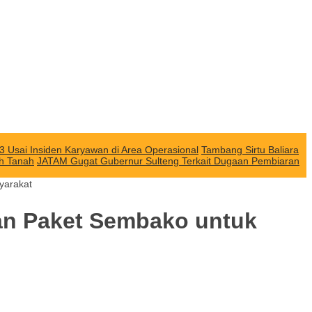
3 Usai Insiden Karyawan di Area Operasional
Tambang Sirtu Baliara
ah Tanah
JATAM Gugat Gubernur Sulteng Terkait Dugaan Pembiaran
yarakat
uan Paket Sembako untuk