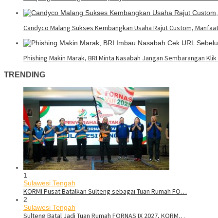
Candyco Malang Sukses Kembangkan Usaha Rajut Custom, Manfaat
Phishing Makin Marak, BRI Minta Nasabah Jangan Sembarangan Klik 
TRENDING
1
Sulawesi Tengah
KORMI Pusat Batalkan Sulteng sebagai Tuan Rumah FO…
2
Sulawesi Tengah
Sulteng Batal Jadi Tuan Rumah FORNAS IX 2027, KORM…