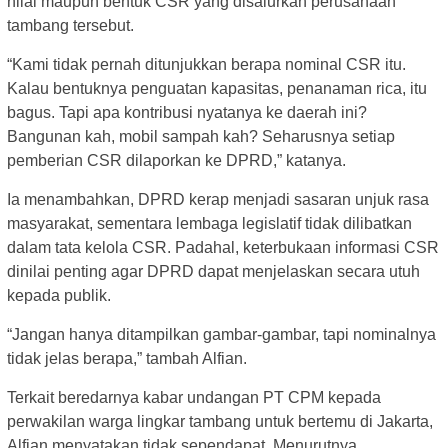
nilai maupun bentuk CSR yang disalurkan perusahaan
tambang tersebut.
“Kami tidak pernah ditunjukkan berapa nominal CSR itu.
Kalau bentuknya penguatan kapasitas, penanaman rica, itu
bagus. Tapi apa kontribusi nyatanya ke daerah ini?
Bangunan kah, mobil sampah kah? Seharusnya setiap
pemberian CSR dilaporkan ke DPRD,” katanya.
Ia menambahkan, DPRD kerap menjadi sasaran unjuk rasa
masyarakat, sementara lembaga legislatif tidak dilibatkan
dalam tata kelola CSR. Padahal, keterbukaan informasi CSR
dinilai penting agar DPRD dapat menjelaskan secara utuh
kepada publik.
“Jangan hanya ditampilkan gambar-gambar, tapi nominalnya
tidak jelas berapa,” tambah Alfian.
Terkait beredarnya kabar undangan PT CPM kepada
perwakilan warga lingkar tambang untuk bertemu di Jakarta,
Alfian menyatakan tidak sependapat. Menurutnya,