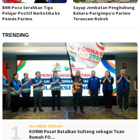
BNN Poso Serahkan Tiga
Sayap Jembatan Penghubung
Pelajar Positif Narkotika ke
Baliara-Parigimpu’u Parimo
Pemda Parimo
Terancam Roboh
TRENDING
1
SULAWESI TENGAH
KORMI Pusat Batalkan Sulteng sebagai Tuan
Rumah FO…