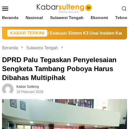
Loncat
Menu
ke
Mobile
konten
Beranda
Nasional
Sulawesi Tengah
Ekonomi
Teknol
n Duka, Janji Evaluasi Sistem K3 Usai Insiden Karyawan di Ar
KABAR TERKINI
Beranda
Sulawesi Tengah
DPRD Palu Tegaskan Penyelesaian
Sengketa Tambang Poboya Harus
Dibahas Multipihak
Kabar Sulteng
18 Februari 2026