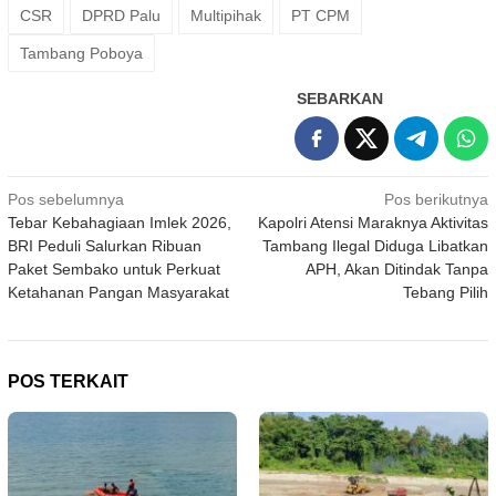
CSR
DPRD Palu
Multipihak
PT CPM
Tambang Poboya
SEBARKAN
Navigasi
Pos sebelumnya
Pos berikutnya
Tebar Kebahagiaan Imlek 2026,
Kapolri Atensi Maraknya Aktivitas
pos
BRI Peduli Salurkan Ribuan
Tambang Ilegal Diduga Libatkan
Paket Sembako untuk Perkuat
APH, Akan Ditindak Tanpa
Ketahanan Pangan Masyarakat
Tebang Pilih
POS TERKAIT