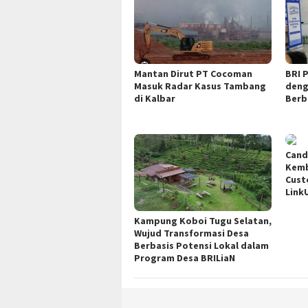
Mantan Dirut PT Cocoman
BRI P
Masuk Radar Kasus Tambang
deng
di Kalbar
Berb
Cand
Kemb
Cust
Link
Kampung Koboi Tugu Selatan,
Wujud Transformasi Desa
Berbasis Potensi Lokal dalam
Program Desa BRILiaN