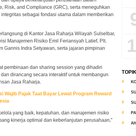
, Risk, and Compliance (GRC), serta meneguhkan
 integritas sebagai fondasi utama dalam memberikan
langsung di Kantor Jasa Raharja Wilayah Sulselbar,
1
si Manajemen Risiko Emil Feriansyah Latief, Plt.
 Gannis Indra Setyawan, serta jajaran pimpinan
at pembinaan dan sharing session yang dihadiri
TOPI
 dan dirancang secara interaktif untuk membangun
insan Jasa Raharja.
KO
S
si Wajib Pajak Taat Bayar Lewat Program Reward
esia
S
 kelola yang baik, kepatuhan, dan manajemen risiko
PA
ang kinerja optimal dan keberlanjutan perusahaan,”
AH