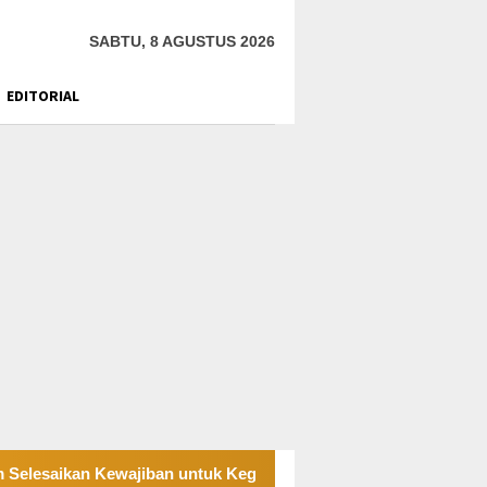
SABTU, 8 AGUSTUS 2026
EDITORIAL
jiban untuk Kegiatan Operasi
PT UKK Sampaikan Duka, 