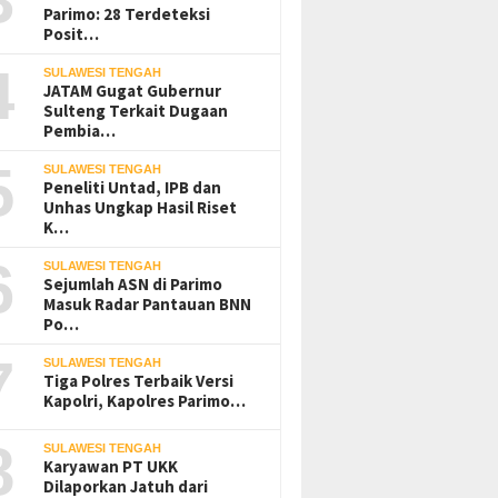
Parimo: 28 Terdeteksi
Posit…
4
SULAWESI TENGAH
JATAM Gugat Gubernur
Sulteng Terkait Dugaan
Pembia…
5
SULAWESI TENGAH
Peneliti Untad, IPB dan
Unhas Ungkap Hasil Riset
K…
6
SULAWESI TENGAH
Sejumlah ASN di Parimo
Masuk Radar Pantauan BNN
Po…
7
SULAWESI TENGAH
Tiga Polres Terbaik Versi
Kapolri, Kapolres Parimo…
8
SULAWESI TENGAH
Karyawan PT UKK
Dilaporkan Jatuh dari