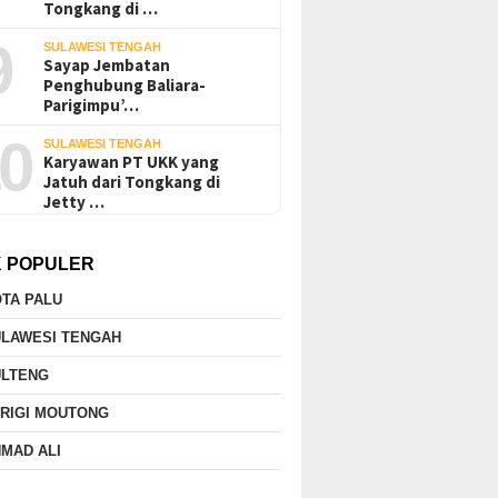
Tongkang di …
9
SULAWESI TENGAH
Sayap Jembatan
Penghubung Baliara-
Parigimpu’…
0
SULAWESI TENGAH
Karyawan PT UKK yang
Jatuh dari Tongkang di
Jetty …
K POPULER
TA PALU
ULAWESI TENGAH
ULTENG
RIGI MOUTONG
MAD ALI