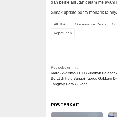
dan berkelanjutan dalam melayani m
Simak update berita menarik lainnya,
AKHLAK
Governance Risk and Co
Kepatuhan
Navigasi
Pos sebelumnya
Marak Aktivitas PETI Gunakan Belasan 
pos
Berat di Hulu Sungai Taopa, Gakkum D
Tangkap Para Cukong
POS TERKAIT