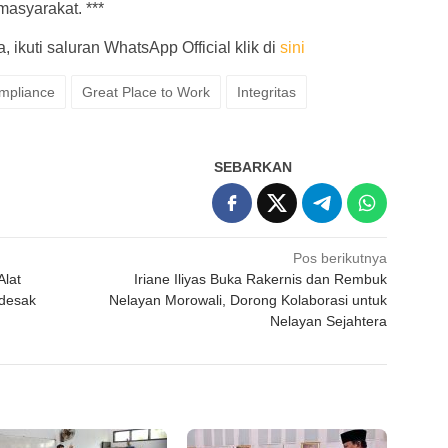
asyarakat. ***
 ikuti saluran WhatsApp Official klik di
sini
mpliance
Great Place to Work
Integritas
SEBARKAN
Pos berikutnya
Alat
Iriane Iliyas Buka Rakernis dan Rembuk
idesak
Nelayan Morowali, Dorong Kolaborasi untuk
Nelayan Sejahtera