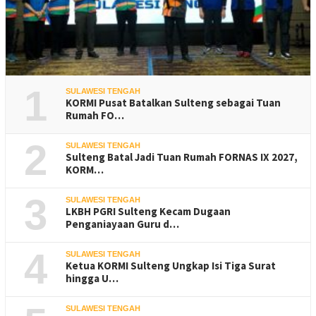
1
SULAWESI TENGAH
KORMI Pusat Batalkan Sulteng sebagai Tuan
Rumah FO…
2
SULAWESI TENGAH
Sulteng Batal Jadi Tuan Rumah FORNAS IX 2027,
KORM…
3
SULAWESI TENGAH
LKBH PGRI Sulteng Kecam Dugaan
Penganiayaan Guru d…
4
SULAWESI TENGAH
Ketua KORMI Sulteng Ungkap Isi Tiga Surat
hingga U…
SULAWESI TENGAH