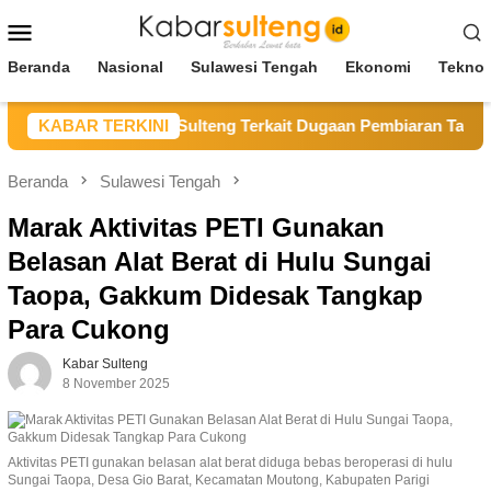
Loncat
Menu
ke
Mobile
konten
Beranda
Nasional
Sulawesi Tengah
Ekonomi
Teknol
ugat Gubernur Sulteng Terkait Dugaan Pembiaran Tailing B3 
KABAR TERKINI
Beranda
Sulawesi Tengah
Marak Aktivitas PETI Gunakan
Belasan Alat Berat di Hulu Sungai
Taopa, Gakkum Didesak Tangkap
Para Cukong
Kabar Sulteng
8 November 2025
Aktivitas PETI gunakan belasan alat berat diduga bebas beroperasi di hulu
Sungai Taopa, Desa Gio Barat, Kecamatan Moutong, Kabupaten Parigi