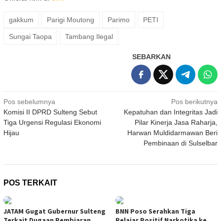
gakkum
Parigi Moutong
Parimo
PETI
Sungai Taopa
Tambang Ilegal
SEBARKAN
Navigasi
Pos sebelumnya
Pos berikutnya
Komisi II DPRD Sulteng Sebut
Kepatuhan dan Integritas Jadi
pos
Tiga Urgensi Regulasi Ekonomi
Pilar Kinerja Jasa Raharja,
Hijau
Harwan Muldidarmawan Beri
Pembinaan di Sulselbar
POS TERKAIT
JATAM Gugat Gubernur Sulteng
BNN Poso Serahkan Tiga
Terkait Dugaan Pembiaran
Pelajar Positif Narkotika ke