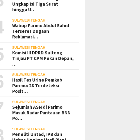
Ungkap Isi Tiga Surat
hingga U…
4
SULAWESI TENGAH
Wabup Parimo Abdul Sahid
Terseret Dugaan
Reklamasi…
5
SULAWESI TENGAH
Komisi III DPRD Sulteng
Tinjau PT CPM Pekan Depan,
…
6
SULAWESI TENGAH
Hasil Tes Urine Pemkab
Parimo: 28 Terdeteksi
Posit…
7
SULAWESI TENGAH
Sejumlah ASN di Parimo
Masuk Radar Pantauan BNN
Po…
8
SULAWESI TENGAH
Peneliti Untad, IPB dan
Unhas Ungkap Hasil Riset