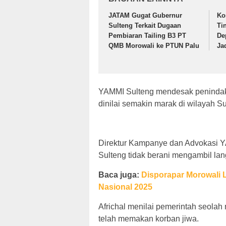
JATAM Gugat Gubernur
Ko
Sulteng Terkait Dugaan
Ti
Pembiaran Tailing B3 PT
De
QMB Morowali ke PTUN Palu
Ja
YAMMI Sulteng mendesak penindak
dinilai semakin marak di wilayah S
Direktur Kampanye dan Advokasi YA
Sulteng tidak berani mengambil lang
Baca juga:
Disporapar Morowali L
Nasional 2025
Africhal menilai pemerintah seola
telah memakan korban jiwa.