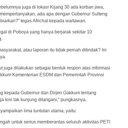
belumnya juga di lokasi Kijang 30 ada korban jiwa,
mi mempertanyakan, ada apa dengan Gubernur Sulteng
ibiarkan?” tegas Africhal kepada wartawan.
egal di Poboya yang hanya berjarak sekitar 10
g.
syarakat, atau laporan itu tidak pernah ditindak? Ini
ya.
t juga dilakukan sebagai bentuk respon atas informasi
Gakkum Kementerian ESDM dan Pemerintah Provinsi
g kepada Gubernur dan Dirjen Gakkum tentang
a kini tak kunjung ditangani,” pungkasnya.
yampaikan lima tuntutan utama, yaitu:
gah untuk serius memberantas seluruh aktivitas PETI