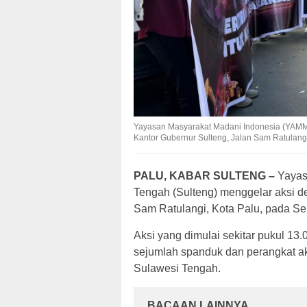
Yayasan Masyarakat Madani Indonesia (YAMMI
Kantor Gubernur Sulteng, Jalan Sam Ratulangi
PALU, KABAR SULTENG –
Yayas
Tengah (Sulteng) menggelar aksi d
Sam Ratulangi, Kota Palu, pada Sen
Aksi yang dimulai sekitar pukul 13
sejumlah spanduk dan perangkat aks
Sulawesi Tengah.
BACAAN LAINNYA