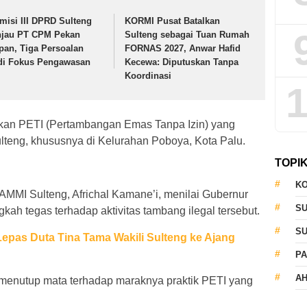
misi III DPRD Sulteng
KORMI Pusat Batalkan
njau PT CPM Pekan
Sulteng sebagai Tuan Rumah
pan, Tiga Persoalan
FORNAS 2027, Anwar Hafid
di Fokus Pengawasan
Kecewa: Diputuskan Tanpa
Koordinasi
1
an PETI (Pertambangan Emas Tanpa Izin) yang
ulteng, khususnya di Kelurahan Poboya, Kota Palu.
TOPI
KO
MMI Sulteng, Africhal Kamane’i, menilai Gubernur
S
kah tegas terhadap aktivitas tambang ilegal tersebut.
S
epas Duta Tina Tama Wakili Sulteng ke Ajang
PA
AH
h menutup mata terhadap maraknya praktik PETI yang