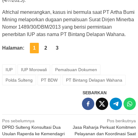
(4/7/2025).
Africhal menerangkan, kasus ini bermula saat PT Artha Bumi
Mining melaporkan dugaan pemalsuan Surat Dirjen Minerba
Nomor 1489/30/DBM/2013 yang berisi permintaan
penerbitan IUP atas nama PT Bintang Delapan Wahana.
Halaman:
1
2
3
IUP
IUP Morowali
Pemalsuan Dokumen
Polda Sulteng
PT BDW
PT Bintang Delapan Wahana
SEBARKAN
Navigasi
Pos sebelumnya
Pos berikutnya
DPRD Sulteng Konsultasi Dua
Jasa Raharja Perkuat Komitmen
pos
Usulan Raperda ke Kemendagri
Pelayanan dan Koordinasi Saat