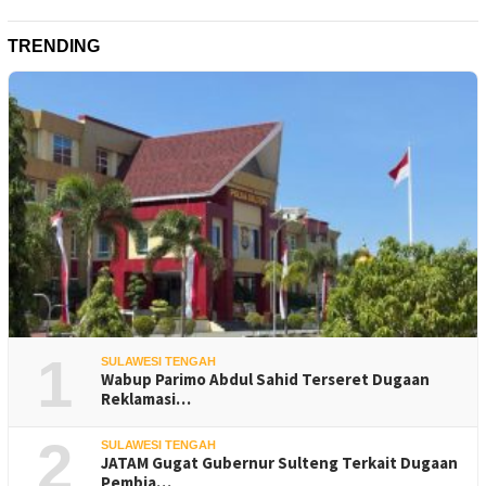
TRENDING
1
SULAWESI TENGAH
Wabup Parimo Abdul Sahid Terseret Dugaan
Reklamasi…
2
SULAWESI TENGAH
JATAM Gugat Gubernur Sulteng Terkait Dugaan
Pembia…