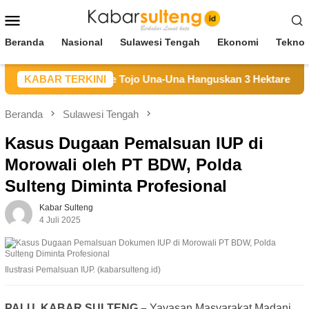
Loncat
Menu
ke
Mobile
konten
Beranda
Nasional
Sulawesi Tengah
Ekonomi
Teknol
an Hutan di Longge Tojo Una-Una Hanguskan 3 Hektare Lahan
KABAR TERKINI
Beranda
Sulawesi Tengah
Kasus Dugaan Pemalsuan IUP di
Morowali oleh PT BDW, Polda
Sulteng Diminta Profesional
Kabar Sulteng
4 Juli 2025
Ilustrasi Pemalsuan IUP. (kabarsulteng.id)
PALU, KABAR SULTENG –
Yayasan Masyarakat Madani