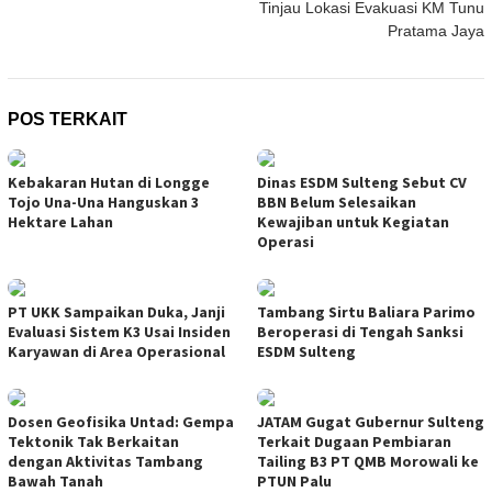
Tinjau Lokasi Evakuasi KM Tunu
Pratama Jaya
POS TERKAIT
Kebakaran Hutan di Longge
Dinas ESDM Sulteng Sebut CV
Tojo Una-Una Hanguskan 3
BBN Belum Selesaikan
Hektare Lahan
Kewajiban untuk Kegiatan
Operasi
PT UKK Sampaikan Duka, Janji
Tambang Sirtu Baliara Parimo
Evaluasi Sistem K3 Usai Insiden
Beroperasi di Tengah Sanksi
Karyawan di Area Operasional
ESDM Sulteng
Dosen Geofisika Untad: Gempa
JATAM Gugat Gubernur Sulteng
Tektonik Tak Berkaitan
Terkait Dugaan Pembiaran
dengan Aktivitas Tambang
Tailing B3 PT QMB Morowali ke
Bawah Tanah
PTUN Palu