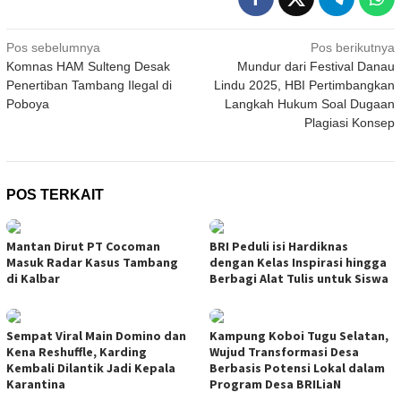
Navigasi
Pos sebelumnya
Pos berikutnya
Komnas HAM Sulteng Desak
Mundur dari Festival Danau
pos
Penertiban Tambang Ilegal di
Lindu 2025, HBI Pertimbangkan
Poboya
Langkah Hukum Soal Dugaan
Plagiasi Konsep
POS TERKAIT
Mantan Dirut PT Cocoman
BRI Peduli isi Hardiknas
Masuk Radar Kasus Tambang
dengan Kelas Inspirasi hingga
di Kalbar
Berbagi Alat Tulis untuk Siswa
Sempat Viral Main Domino dan
Kampung Koboi Tugu Selatan,
Kena Reshuffle, Karding
Wujud Transformasi Desa
Kembali Dilantik Jadi Kepala
Berbasis Potensi Lokal dalam
Karantina
Program Desa BRILiaN