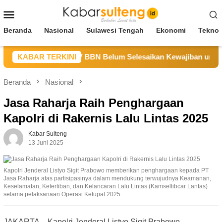
Loncat
Menu
ke
Mobile
konten
Beranda
Nasional
Sulawesi Tengah
Ekonomi
Teknol
Sulteng Sebut CV BBN Belum Selesaikan Kewajiban untuk Kegi
KABAR TERKINI
Beranda
Nasional
Jasa Raharja Raih Penghargaan
Kapolri di Rakernis Lalu Lintas 2025
Kabar Sulteng
13 Juni 2025
Kapolri Jenderal Listyo Sigit Prabowo memberikan penghargaan kepada PT
Jasa Raharja atas partisipasinya dalam mendukung terwujudnya Keamanan,
Keselamatan, Ketertiban, dan Kelancaran Lalu Lintas (Kamseltibcar Lantas)
selama pelaksanaan Operasi Ketupat 2025.
JAKARTA – Kapolri Jenderal Listyo Sigit Prabowo