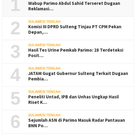
1
Wabup Parimo Abdul Sahid Terseret Dugaan
Reklamasi…
2
SULAWESI TENGAH
Komisi III DPRD Sulteng Tinjau PT CPM Pekan
Depan,…
3
SULAWESI TENGAH
Hasil Tes Urine Pemkab Parimo: 28 Terdeteksi
Posit…
4
SULAWESI TENGAH
JATAM Gugat Gubernur Sulteng Terkait Dugaan
Pembia…
5
SULAWESI TENGAH
Peneliti Untad, IPB dan Unhas Ungkap Hasil
Riset K…
6
SULAWESI TENGAH
Sejumlah ASN di Parimo Masuk Radar Pantauan
BNN Po…