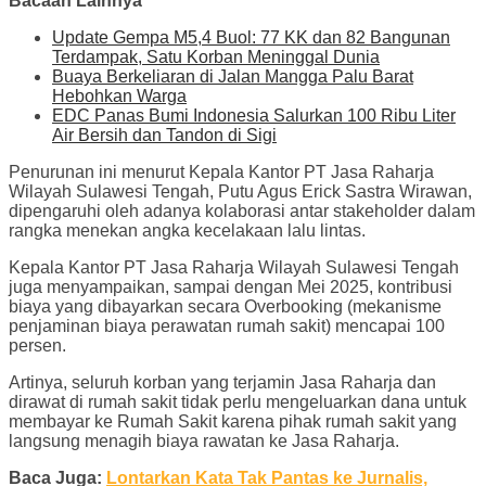
Bacaan Lainnya
Update Gempa M5,4 Buol: 77 KK dan 82 Bangunan
Terdampak, Satu Korban Meninggal Dunia
Buaya Berkeliaran di Jalan Mangga Palu Barat
Hebohkan Warga
EDC Panas Bumi Indonesia Salurkan 100 Ribu Liter
Air Bersih dan Tandon di Sigi
Penurunan ini menurut Kepala Kantor PT Jasa Raharja
Wilayah Sulawesi Tengah, Putu Agus Erick Sastra Wirawan,
dipengaruhi oleh adanya kolaborasi antar stakeholder dalam
rangka menekan angka kecelakaan lalu lintas.
Kepala Kantor PT Jasa Raharja Wilayah Sulawesi Tengah
juga menyampaikan, sampai dengan Mei 2025, kontribusi
biaya yang dibayarkan secara Overbooking (mekanisme
penjaminan biaya perawatan rumah sakit) mencapai 100
persen.
Artinya, seluruh korban yang terjamin Jasa Raharja dan
dirawat di rumah sakit tidak perlu mengeluarkan dana untuk
membayar ke Rumah Sakit karena pihak rumah sakit yang
langsung menagih biaya rawatan ke Jasa Raharja.
Baca Juga:
Lontarkan Kata Tak Pantas ke Jurnalis,