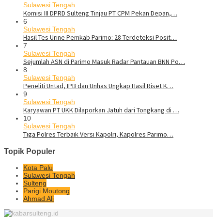
Sulawesi Tengah
Komisi III DPRD Sulteng Tinjau PT CPM Pekan Depan,…
6
Sulawesi Tengah
Hasil Tes Urine Pemkab Parimo: 28 Terdeteksi Posit…
7
Sulawesi Tengah
Sejumlah ASN di Parimo Masuk Radar Pantauan BNN Po…
8
Sulawesi Tengah
Peneliti Untad, IPB dan Unhas Ungkap Hasil Riset K…
9
Sulawesi Tengah
Karyawan PT UKK Dilaporkan Jatuh dari Tongkang di …
10
Sulawesi Tengah
Tiga Polres Terbaik Versi Kapolri, Kapolres Parimo…
Topik Populer
Kota Palu
Sulawesi Tengah
Sulteng
Parigi Moutong
Ahmad Ali