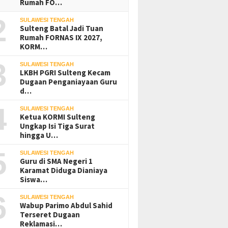
Rumah FO…
2
SULAWESI TENGAH
Sulteng Batal Jadi Tuan
Rumah FORNAS IX 2027,
KORM…
3
SULAWESI TENGAH
LKBH PGRI Sulteng Kecam
Dugaan Penganiayaan Guru
d…
4
SULAWESI TENGAH
Ketua KORMI Sulteng
Ungkap Isi Tiga Surat
hingga U…
5
SULAWESI TENGAH
Guru di SMA Negeri 1
Karamat Diduga Dianiaya
Siswa…
6
SULAWESI TENGAH
Wabup Parimo Abdul Sahid
Terseret Dugaan
Reklamasi…