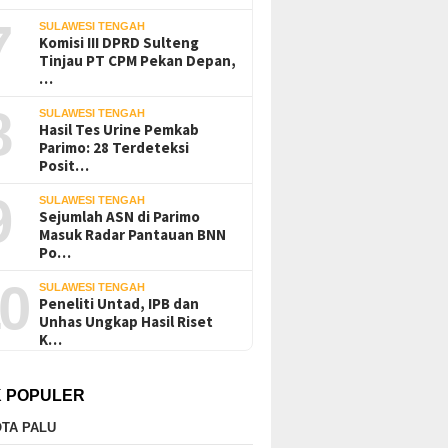
7
SULAWESI TENGAH
Komisi III DPRD Sulteng
Tinjau PT CPM Pekan Depan,
…
8
SULAWESI TENGAH
Hasil Tes Urine Pemkab
Parimo: 28 Terdeteksi
Posit…
9
SULAWESI TENGAH
Sejumlah ASN di Parimo
Masuk Radar Pantauan BNN
Po…
0
SULAWESI TENGAH
Peneliti Untad, IPB dan
Unhas Ungkap Hasil Riset
K…
K POPULER
TA PALU