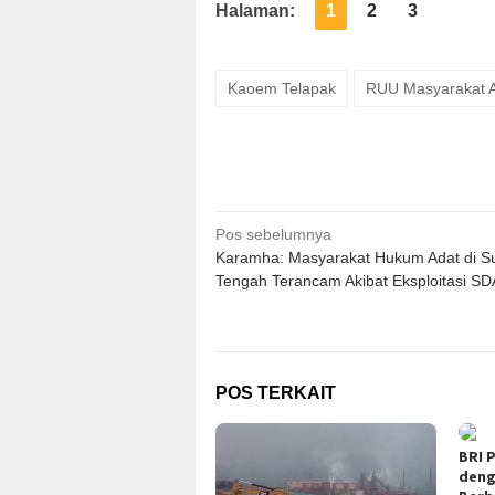
Halaman:
1
2
3
Kaoem Telapak
RUU Masyarakat 
Navigasi
Pos sebelumnya
Karamha: Masyarakat Hukum Adat di S
pos
Tengah Terancam Akibat Eksploitasi SD
POS TERKAIT
BRI P
deng