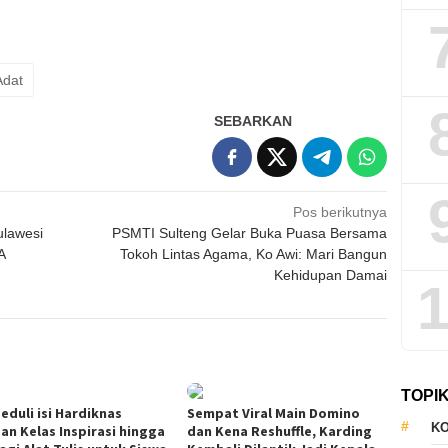
Adat
SEBARKAN
Pos berikutnya
ulawesi
PSMTI Sulteng Gelar Buka Puasa Bersama
A
Tokoh Lintas Agama, Ko Awi: Mari Bangun
Kehidupan Damai
1
TOPI
eduli isi Hardiknas
Sempat Viral Main Domino
KO
an Kelas Inspirasi hingga
dan Kena Reshuffle, Karding