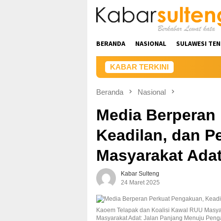
Loncat
ke
konten
BERANDA
NASIONAL
SULAWESI TE
KABAR TERKINI
Beranda
Nasional
Media Berperan
Keadilan, dan 
Masyarakat Ada
Kabar Sulteng
24 Maret 2025
Kaoem Telapak dan Koalisi Kawal RUU Masya
Masyarakat Adat: Jalan Panjang Menuju Peng