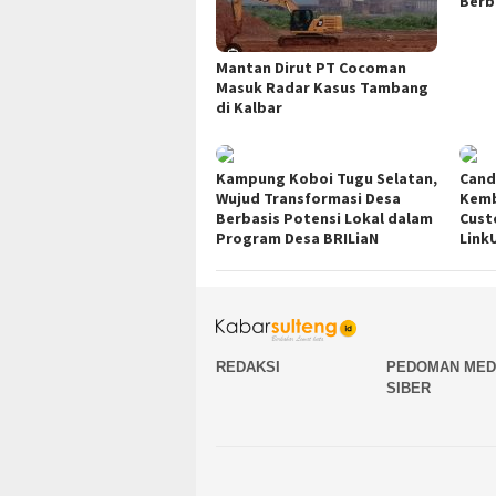
Berb
Mantan Dirut PT Cocoman
Masuk Radar Kasus Tambang
di Kalbar
Kampung Koboi Tugu Selatan,
Cand
Wujud Transformasi Desa
Kemb
Berbasis Potensi Lokal dalam
Cust
Program Desa BRILiaN
Link
REDAKSI
PEDOMAN MED
SIBER