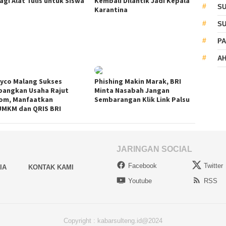
agi Alat Tulis untuk Siswa
Kembali Dilantik Jadi Kepala
S
Karantina
S
PA
AH
yco Malang Sukses
Phishing Makin Marak, BRI
angkan Usaha Rajut
Minta Nasabah Jangan
om, Manfaatkan
Sembarangan Klik Link Palsu
UMKM dan QRIS BRI
JARINGAN SOCIAL
Facebook
Twitter
IA
KONTAK KAMI
Youtube
RSS
Copyright : kabarsulteng.id@2024