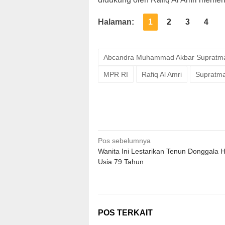
Halaman:
1
2
3
4
Abcandra Muhammad Akbar Supratm
MPR RI
Rafiq Al Amri
Supratma
Navigasi
Pos sebelumnya
Wanita Ini Lestarikan Tenun Donggala 
pos
Usia 79 Tahun
POS TERKAIT