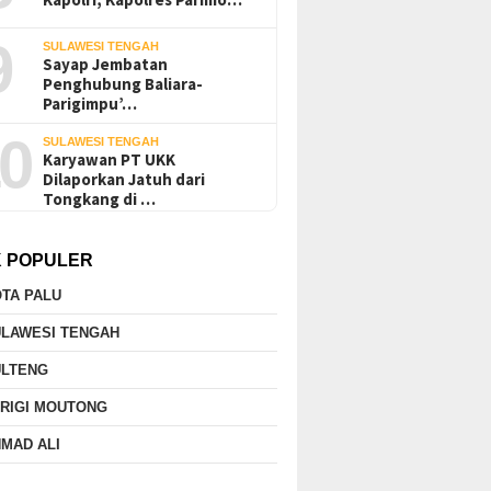
9
SULAWESI TENGAH
Sayap Jembatan
Penghubung Baliara-
Parigimpu’…
0
SULAWESI TENGAH
Karyawan PT UKK
Dilaporkan Jatuh dari
Tongkang di …
K POPULER
TA PALU
ULAWESI TENGAH
ULTENG
RIGI MOUTONG
MAD ALI