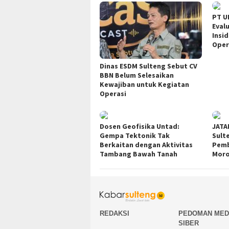
PT U
Eval
Insi
Oper
Dinas ESDM Sulteng Sebut CV
BBN Belum Selesaikan
Kewajiban untuk Kegiatan
Operasi
Dosen Geofisika Untad:
JATA
Gempa Tektonik Tak
Sult
Berkaitan dengan Aktivitas
Pemb
Tambang Bawah Tanah
Moro
REDAKSI
PEDOMAN MED
SIBER