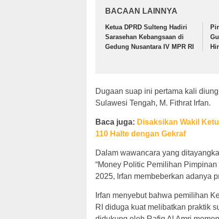
BACAAN LAINNYA
Ketua DPRD Sulteng Hadiri
Pi
Sarasehan Kebangsaan di
Gu
Gedung Nusantara IV MPR RI
Hi
Dugaan suap ini pertama kali diun
Sulawesi Tengah, M. Fithrat Irfan.
Baca juga:
Disaksikan Wakil Ke
110 Halte dengan Gekraf
Dalam wawancara yang ditayangkan
“Money Politic Pemilihan Pimpina
2025, Irfan membeberkan adanya pr
Irfan menyebut bahwa pemilihan K
RI diduga kuat melibatkan praktik
didukung oleh Rafiq Al Amri memen