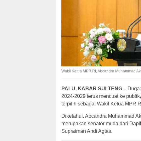
Wakil Ketua MPR RI, Abcandra Muhammad Akb
PALU, KABAR SULTENG –
Dugaa
2024-2029 terus mencuat ke publ
terpilih sebagai Wakil Ketua MPR R
Diketahui, Abcandra Muhammad Akb
merupakan senator muda dari Dapil
Supratman Andi Agtas.