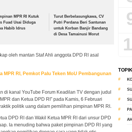
mpinan MPR RI Kutuk
Turut Berbelasungkawa, CV
s Fuad Usai Diduga
Putri Perdana Beri Santunan
na Habib Idrus
untuk Korban Banjir Bandang
di Desa Tamainusi Morut
1
gkap oleh mantan Staf Ahli anggota DPD RI asal
TOPI
tua MPR RI, Pemkot Palu Teken MoU Pembangunan
KO
S
 di kanal YouTube Forum Keadilan TV dengan judul
n MPR dan Ketua DPD RI” pada Kamis, 6 Februari
S
aktik politik uang dalam pemilihan pimpinan MPR RI.
PA
etua DPD RI dan Wakil Ketua MPR RI dari unsur DPD
AH
 suap. Ia menuding bahwa paket pimpinan DPD RI yang
angkan pemilihan dengan cara yang tidak etis.