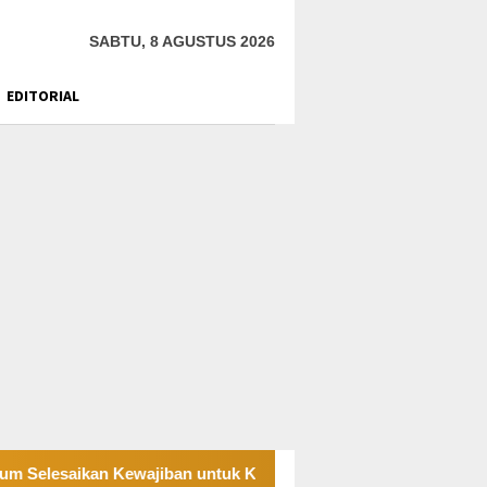
SABTU, 8 AGUSTUS 2026
EDITORIAL
n Kewajiban untuk Kegiatan Operasi
PT UKK Sampaikan 