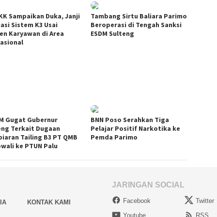
KK Sampaikan Duka, Janji
Tambang Sirtu Baliara Parimo
uasi Sistem K3 Usai
Beroperasi di Tengah Sanksi
den Karyawan di Area
ESDM Sulteng
asional
M Gugat Gubernur
BNN Poso Serahkan Tiga
eng Terkait Dugaan
Pelajar Positif Narkotika ke
iaran Tailing B3 PT QMB
Pemda Parimo
wali ke PTUN Palu
JARINGAN SOCIAL
Facebook
Twitter
IA
KONTAK KAMI
Youtube
RSS