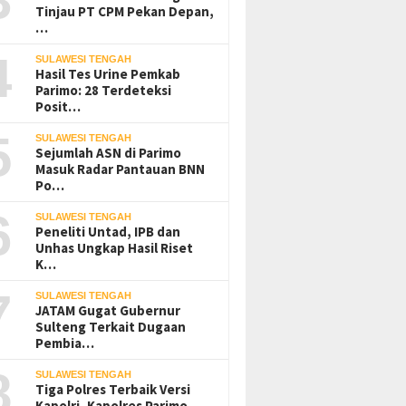
Tinjau PT CPM Pekan Depan,
…
4
SULAWESI TENGAH
Hasil Tes Urine Pemkab
Parimo: 28 Terdeteksi
Posit…
5
SULAWESI TENGAH
Sejumlah ASN di Parimo
Masuk Radar Pantauan BNN
Po…
6
SULAWESI TENGAH
Peneliti Untad, IPB dan
Unhas Ungkap Hasil Riset
K…
7
SULAWESI TENGAH
JATAM Gugat Gubernur
Sulteng Terkait Dugaan
Pembia…
8
SULAWESI TENGAH
Tiga Polres Terbaik Versi
Kapolri, Kapolres Parimo…