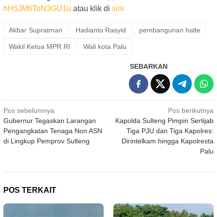
hH5JM6ToN3GU1u
atau klik di
sini
Akbar Supratman
Hadianto Rasyid
pembangunan halte
Wakil Ketua MPR RI
Wali kota Palu
SEBARKAN
Navigasi
Pos sebelumnya
Pos berikutnya
Gubernur Tegaskan Larangan
Kapolda Sulteng Pimpin Sertijab
pos
Pengangkatan Tenaga Non ASN
Tiga PJU dan Tiga Kapolres:
di Lingkup Pemprov Sulteng
Dirintelkam hingga Kapolresta
Palu
POS TERKAIT