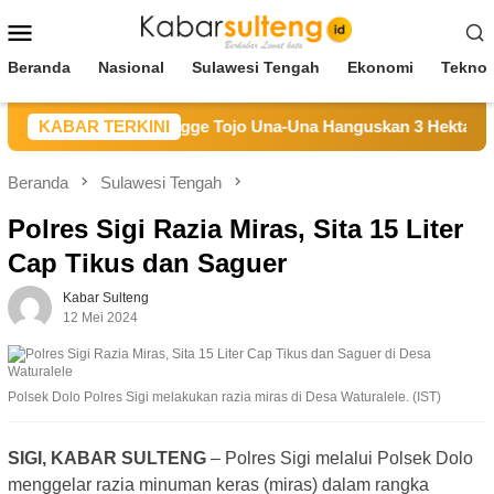
Loncat
Menu
ke
Mobile
konten
Beranda
Nasional
Sulawesi Tengah
Ekonomi
Teknol
aran Hutan di Longge Tojo Una-Una Hanguskan 3 Hektare Laha
KABAR TERKINI
Beranda
Sulawesi Tengah
Polres Sigi Razia Miras, Sita 15 Liter
Cap Tikus dan Saguer
Kabar Sulteng
12 Mei 2024
Polsek Dolo Polres Sigi melakukan razia miras di Desa Waturalele. (IST)
SIGI, KABAR SULTENG
– Polres Sigi melalui Polsek Dolo
menggelar razia minuman keras (miras) dalam rangka