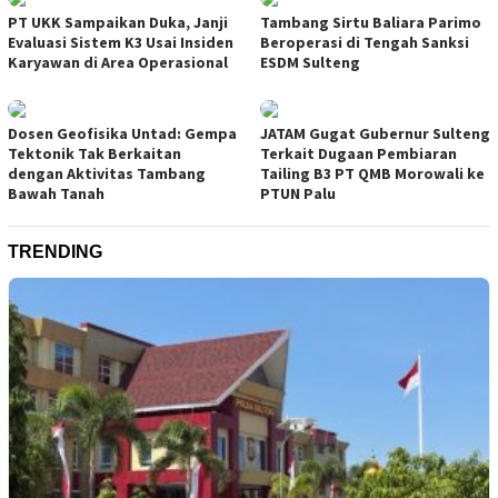
PT UKK Sampaikan Duka, Janji
Tambang Sirtu Baliara Parimo
Evaluasi Sistem K3 Usai Insiden
Beroperasi di Tengah Sanksi
Karyawan di Area Operasional
ESDM Sulteng
Dosen Geofisika Untad: Gempa
JATAM Gugat Gubernur Sulteng
Tektonik Tak Berkaitan
Terkait Dugaan Pembiaran
dengan Aktivitas Tambang
Tailing B3 PT QMB Morowali ke
Bawah Tanah
PTUN Palu
TRENDING