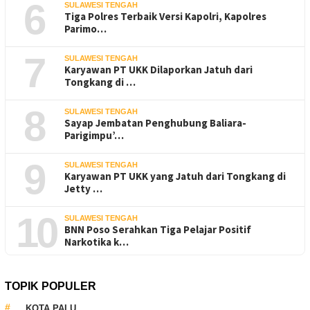
6
SULAWESI TENGAH
Tiga Polres Terbaik Versi Kapolri, Kapolres
Parimo…
7
SULAWESI TENGAH
Karyawan PT UKK Dilaporkan Jatuh dari
Tongkang di …
8
SULAWESI TENGAH
Sayap Jembatan Penghubung Baliara-
Parigimpu’…
9
SULAWESI TENGAH
Karyawan PT UKK yang Jatuh dari Tongkang di
Jetty …
10
SULAWESI TENGAH
BNN Poso Serahkan Tiga Pelajar Positif
Narkotika k…
TOPIK POPULER
KOTA PALU