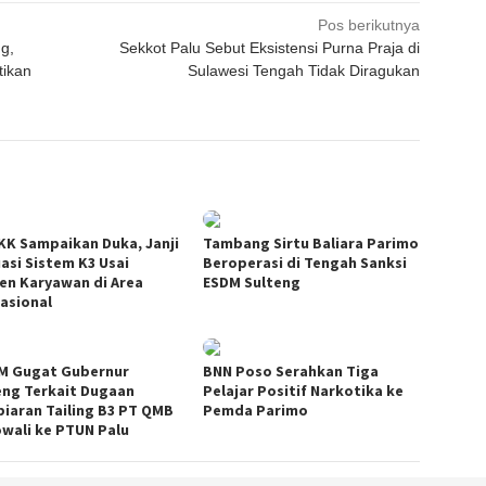
Pos berikutnya
g,
Sekkot Palu Sebut Eksistensi Purna Praja di
ikan
Sulawesi Tengah Tidak Diragukan
KK Sampaikan Duka, Janji
Tambang Sirtu Baliara Parimo
uasi Sistem K3 Usai
Beroperasi di Tengah Sanksi
den Karyawan di Area
ESDM Sulteng
asional
M Gugat Gubernur
BNN Poso Serahkan Tiga
eng Terkait Dugaan
Pelajar Positif Narkotika ke
iaran Tailing B3 PT QMB
Pemda Parimo
wali ke PTUN Palu