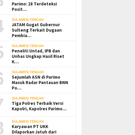
Parimo: 28 Terdeteksi
Posit…
4
SULAWESI TENGAH
JATAM Gugat Gubernur
Sulteng Terkait Dugaan
Pembia…
5
SULAWESI TENGAH
Peneliti Untad, IPB dan
Unhas Ungkap Hasil Riset
K…
6
SULAWESI TENGAH
Sejumlah ASN di Parimo
Masuk Radar Pantauan BNN
Po…
7
SULAWESI TENGAH
Tiga Polres Terbaik Versi
Kapolri, Kapolres Parimo…
8
SULAWESI TENGAH
Karyawan PT UKK
Dilaporkan Jatuh dari