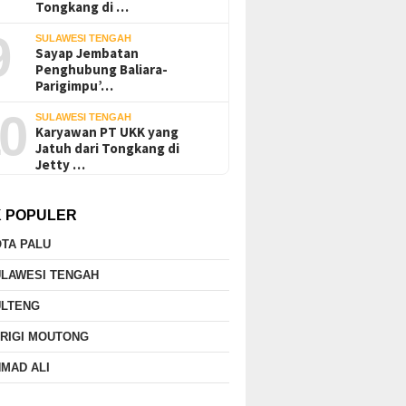
Tongkang di …
9
SULAWESI TENGAH
Sayap Jembatan
Penghubung Baliara-
Parigimpu’…
0
SULAWESI TENGAH
Karyawan PT UKK yang
Jatuh dari Tongkang di
Jetty …
K POPULER
TA PALU
ULAWESI TENGAH
ULTENG
RIGI MOUTONG
MAD ALI