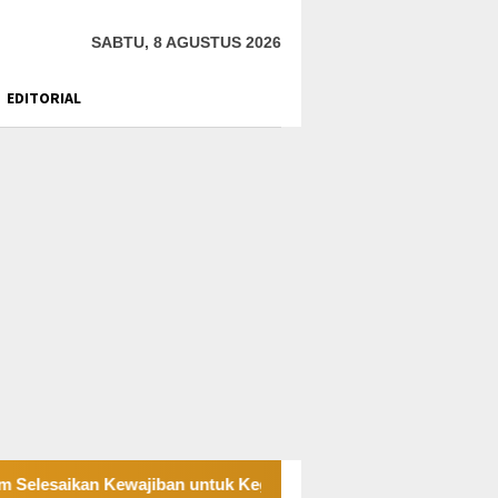
SABTU, 8 AGUSTUS 2026
EDITORIAL
an Kewajiban untuk Kegiatan Operasi
PT UKK Sampaika