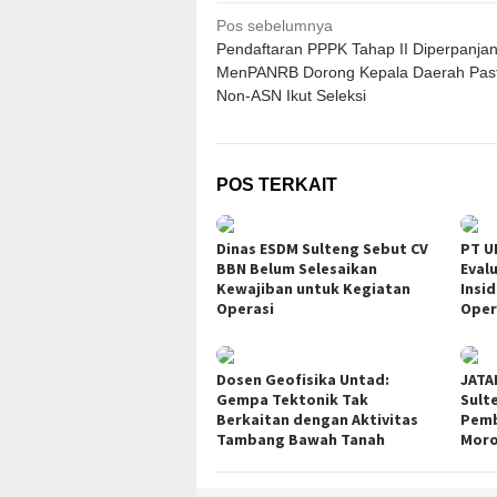
Navigasi
Pos sebelumnya
Pendaftaran PPPK Tahap II Diperpanjan
pos
MenPANRB Dorong Kepala Daerah Past
Non-ASN Ikut Seleksi
POS TERKAIT
Dinas ESDM Sulteng Sebut CV
PT U
BBN Belum Selesaikan
Eval
Kewajiban untuk Kegiatan
Insi
Operasi
Oper
Dosen Geofisika Untad:
JATA
Gempa Tektonik Tak
Sult
Berkaitan dengan Aktivitas
Pemb
Tambang Bawah Tanah
Moro