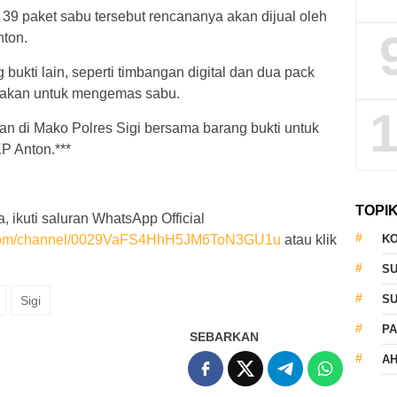
 39 paket sabu tersebut rencananya akan dijual oleh
nton.
 bukti lain, seperti timbangan digital dan dua pack
gunakan untuk mengemas sabu.
1
an di Mako Polres Sigi bersama barang bukti untuk
KP Anton.***
TOPI
, ikuti saluran WhatsApp Official
p.com/channel/0029VaFS4HhH5JM6ToN3GU1u
atau klik
KO
S
S
Sigi
PA
SEBARKAN
AH