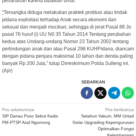
penahanan karena dibawah umur.
“
Tersangka diduga melakukan praktek protitusi atau tindak
pidana exploitasi terhadap Anak secara ekonomi dan
seksual dan menjadi mucikari, sehingga di jerat Pasal 88 Jo
pasal 76 huruf (i) UU N0 35 Tahun 2014 Tentang perubahan
kedua atas Undang-undang Nomor 23 Tahun 2002 tentang
perlindungan anak dan atau Pasal 296 KUHPidana, diancam
dengan pidana penjara maksimal 10 tahun dan denda paling
banyak Rp 200 Juta,” tutup Dirreskrimum Polda Sulteng ini.
(Ajir)
SEBARKAN
Navigasi
Pos sebelumnya
Pos berikutnya
SIP Danau Poso Sebut Kadis
Setahun Vakum, MM Untad
pos
PM-PTSP Asal Ngomong
Gelar Upgrading Kepengurusan
Optimalkan Fungsi
Kelembagaan