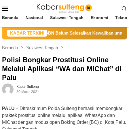
Loncat
Menu
ke
Mobile
konten
Beranda
Nasional
Sulawesi Tengah
Ekonomi
Teknol
eng Sebut CV BBN Belum Selesaikan Kewajiban untuk Kegiatan
KABAR TERKINI
Beranda
Sulawesi Tengah
Polisi Bongkar Prostitusi Online
Melalui Aplikasi “WA dan MiChat” di
Palu
Kabar Sulteng
30 Maret 2021
PALU –
Ditreskrimum Polda Sulteng berhasil membongkar
praktek prostitusi online melalui aplikasi WhatsApp dan
MiChat dengan modus open Boking
Order
(
BO
)
di
Kota
Palu,