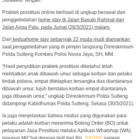
Sulawesi Tengah.
Praktek prostitusi online berhasil di ungkap berawal dari
penggeledahan
home stay di Jalan Basuki Rahmat dan
Jalan Anoa Palu, pada Jumat (26/3/2021) malam.
Dari
keduahome stay sebanyak 22 muda mudi diamankan
saat
penggeledahan yang di pimpin langsung Dirreskrimum
Polda Sulteng Kombes Polisi Novia Jaya, SH, MM.
“
Hasil penyidikan praktek prostitusi diketahui telah
melibatkan anak dibawah umur sebagai korban dan pelaku
tindak pidana, empat ditetapkan tersangka dua diantaranya
dibawah umur, tujuh berstatus korban empat diantaranya
juga dibawah umur,” ungkap Dirreskrimum Polda Sulteng
didampingi Kabidhumas Polda Sulteng, Selasa (30/3/2021).
Ia juga menjelaskan bahwa modus yang digunakan para
pelaku adalah korban menerima Boking Order (BO) untuk
pelayanan Jasa Prostitusi melalui Aplikasi Whatshap (WA)
maupun MiChat dengan tarif dari Rp.
300.000
sampai