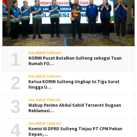
1
SULAWESI TENGAH
KORMI Pusat Batalkan Sulteng sebagai Tuan
Rumah FO…
2
SULAWESI TENGAH
Ketua KORMI Sulteng Ungkap Isi Tiga Surat
hingga U…
3
SULAWESI TENGAH
Wabup Parimo Abdul Sahid Terseret Dugaan
Reklamasi…
4
SULAWESI TENGAH
Komisi III DPRD Sulteng Tinjau PT CPM Pekan
Depan,…