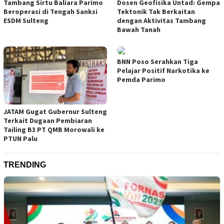
Tambang Sirtu Baliara Parimo
Dosen Geofisika Untad: Gempa
Beroperasi di Tengah Sanksi
Tektonik Tak Berkaitan
ESDM Sulteng
dengan Aktivitas Tambang
Bawah Tanah
BNN Poso Serahkan Tiga
Pelajar Positif Narkotika ke
Pemda Parimo
JATAM Gugat Gubernur Sulteng
Terkait Dugaan Pembiaran
Tailing B3 PT QMB Morowali ke
PTUN Palu
TRENDING