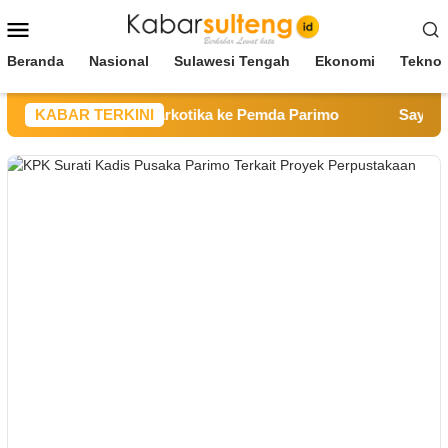
Loncat
Menu
ke
Mobile
konten
Beranda
Nasional
Sulawesi Tengah
Ekonomi
Teknol
 Pelajar Positif Narkotika ke Pemda Parimo
KABAR TERKINI
Sayap Jemb