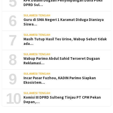
5
KPK Dalami Dugaan Penyimpangan Dana Pokir
DPRD Sul…
6
SULAWESI TENGAH
Guru di SMA Negeri 1 Karamat Diduga Dianiaya
Siswa…
7
SULAWESI TENGAH
Masih Tutup Hasil Tes Urine, Wabup Sebut tidak
ada…
8
SULAWESI TENGAH
Wabup Parimo Abdul Sahid Terseret Dugaan
Reklamasi…
9
SULAWESI TENGAH
Incar Pasar Fuzhou, KADIN Parimo Siapkan
Ekosistem…
10
SULAWESI TENGAH
Komisi III DPRD Sulteng Tinjau PT CPM Pekan
Depan,…