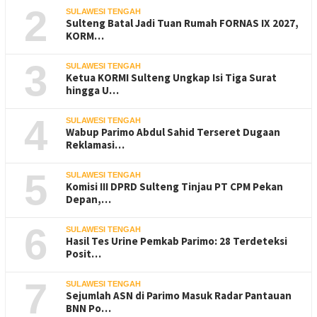
2
SULAWESI TENGAH
Sulteng Batal Jadi Tuan Rumah FORNAS IX 2027,
KORM…
3
SULAWESI TENGAH
Ketua KORMI Sulteng Ungkap Isi Tiga Surat
hingga U…
4
SULAWESI TENGAH
Wabup Parimo Abdul Sahid Terseret Dugaan
Reklamasi…
5
SULAWESI TENGAH
Komisi III DPRD Sulteng Tinjau PT CPM Pekan
Depan,…
6
SULAWESI TENGAH
Hasil Tes Urine Pemkab Parimo: 28 Terdeteksi
Posit…
7
SULAWESI TENGAH
Sejumlah ASN di Parimo Masuk Radar Pantauan
BNN Po…