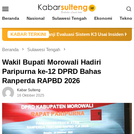
Loncat
Menu
ke
Mobile
konten
Beranda
Nasional
Sulawesi Tengah
Ekonomi
Teknol
ikan Duka, Janji Evaluasi Sistem K3 Usai Insiden Karyawan di
KABAR TERKINI
Beranda
Sulawesi Tengah
Wakil Bupati Morowali Hadiri
Paripurna ke-12 DPRD Bahas
Ranperda RAPBD 2026
Kabar Sulteng
16 Oktober 2025