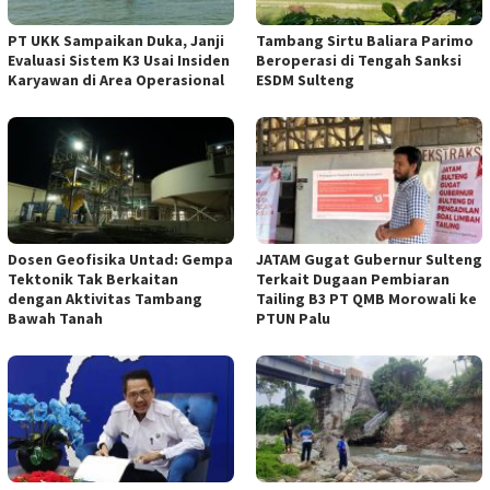
PT UKK Sampaikan Duka, Janji
Tambang Sirtu Baliara Parimo
Evaluasi Sistem K3 Usai Insiden
Beroperasi di Tengah Sanksi
Karyawan di Area Operasional
ESDM Sulteng
Dosen Geofisika Untad: Gempa
JATAM Gugat Gubernur Sulteng
Tektonik Tak Berkaitan
Terkait Dugaan Pembiaran
dengan Aktivitas Tambang
Tailing B3 PT QMB Morowali ke
Bawah Tanah
PTUN Palu