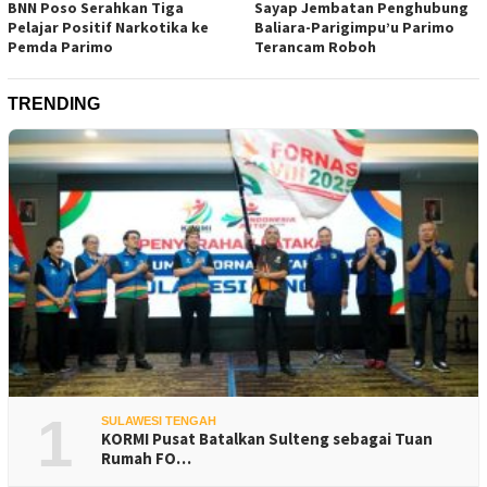
BNN Poso Serahkan Tiga
Sayap Jembatan Penghubung
Pelajar Positif Narkotika ke
Baliara-Parigimpu’u Parimo
Pemda Parimo
Terancam Roboh
TRENDING
1
SULAWESI TENGAH
KORMI Pusat Batalkan Sulteng sebagai Tuan
Rumah FO…