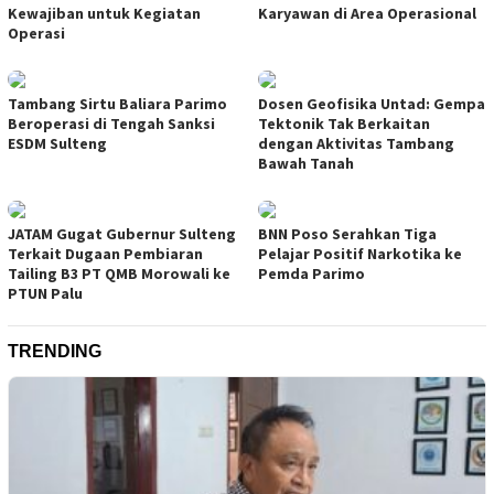
Kewajiban untuk Kegiatan
Karyawan di Area Operasional
Operasi
Tambang Sirtu Baliara Parimo
Dosen Geofisika Untad: Gempa
Beroperasi di Tengah Sanksi
Tektonik Tak Berkaitan
ESDM Sulteng
dengan Aktivitas Tambang
Bawah Tanah
JATAM Gugat Gubernur Sulteng
BNN Poso Serahkan Tiga
Terkait Dugaan Pembiaran
Pelajar Positif Narkotika ke
Tailing B3 PT QMB Morowali ke
Pemda Parimo
PTUN Palu
TRENDING