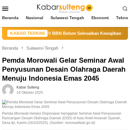
Loncat
Menu
ke
Mobile
konten
Beranda
Nasional
Sulawesi Tengah
Ekonomi
Teknol
 Sulteng Sebut CV BBN Belum Selesaikan Kewajiban untuk Ke
KABAR TERKINI
Beranda
Sulawesi Tengah
Pemda Morowali Gelar Seminar Awal
Penyusunan Desain Olahraga Daerah
Menuju Indonesia Emas 2045
Kabar Sulteng
16 Oktober 2025
Pemda Morowali melalui Disporapar menggelar Seminar Awal Penyusunan
Rancangan Desain Olahraga Daerah (DOD) di Aula Hotel Amanah Syariah,
Desa Ipi, Kamis (16/10/2025). (Sumber: morowalikab.go.id)