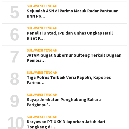
5
SULAWESI TENGAH
Sejumlah ASN di Parimo Masuk Radar Pantauan
BNN Po…
6
SULAWESI TENGAH
Peneliti Untad, IPB dan Unhas Ungkap Hasil
Riset K…
7
SULAWESI TENGAH
JATAM Gugat Gubernur Sulteng Terkait Dugaan
Pembia…
8
SULAWESI TENGAH
Tiga Polres Terbaik Versi Kapolri, Kapolres
Parimo…
9
SULAWESI TENGAH
Sayap Jembatan Penghubung Baliara-
Parigimpu’…
10
SULAWESI TENGAH
Karyawan PT UKK Dilaporkan Jatuh dari
Tongkang di …