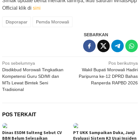
Simak update berita menarik lainnya, ikuti saluran WhatsApp
Official klik di
sini
Disporapar
Pemda Morowali
SEBARKAN
Navigasi
Pos sebelumnya
Pos berikutnya
Disdikbud Morowali Tingkatkan
Wakil Bupati Morowali Hadiri
pos
Kompetensi Guru SD/MI dan
Paripurna ke-12 DPRD Bahas
MTs Lewat Bimtek Seni
Ranperda RAPBD 2026
Tradisional
POS TERKAIT
Dinas ESDM Sulteng Sebut CV
PT UKK Sampaikan Duka, Janji
BBN Belum Selesaikan
Evaluasi Sistem K3 Usai Insiden