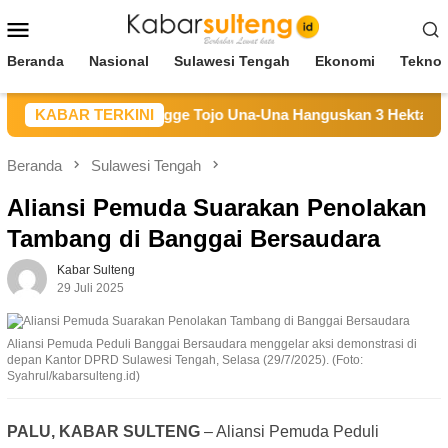
Loncat
Menu
ke
Mobile
konten
Beranda
Nasional
Sulawesi Tengah
Ekonomi
Teknol
karan Hutan di Longge Tojo Una-Una Hanguskan 3 Hektare Lah
KABAR TERKINI
Beranda
Sulawesi Tengah
Aliansi Pemuda Suarakan Penolakan
Tambang di Banggai Bersaudara
Kabar Sulteng
29 Juli 2025
Aliansi Pemuda Peduli Banggai Bersaudara menggelar aksi demonstrasi di
depan Kantor DPRD Sulawesi Tengah, Selasa (29/7/2025). (Foto:
Syahrul/kabarsulteng.id)
PALU, KABAR SULTENG
– Aliansi Pemuda Peduli