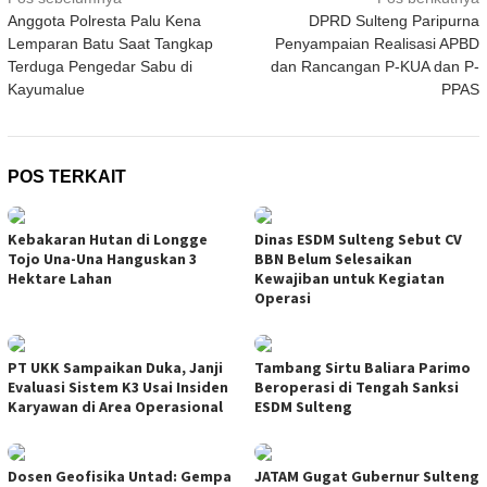
Navigasi
Anggota Polresta Palu Kena
DPRD Sulteng Paripurna
pos
Lemparan Batu Saat Tangkap
Penyampaian Realisasi APBD
Terduga Pengedar Sabu di
dan Rancangan P-KUA dan P-
Kayumalue
PPAS
POS TERKAIT
Kebakaran Hutan di Longge
Dinas ESDM Sulteng Sebut CV
Tojo Una-Una Hanguskan 3
BBN Belum Selesaikan
Hektare Lahan
Kewajiban untuk Kegiatan
Operasi
PT UKK Sampaikan Duka, Janji
Tambang Sirtu Baliara Parimo
Evaluasi Sistem K3 Usai Insiden
Beroperasi di Tengah Sanksi
Karyawan di Area Operasional
ESDM Sulteng
Dosen Geofisika Untad: Gempa
JATAM Gugat Gubernur Sulteng