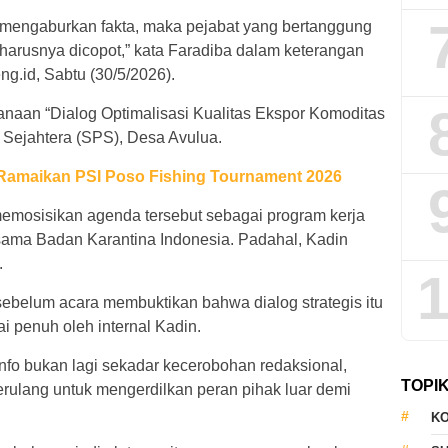
rus mengaburkan fakta, maka pejabat yang bertanggung
seharusnya dicopot,” kata Faradiba dalam keterangan
ng.id, Sabtu (30/5/2026).
naan “Dialog Optimalisasi Kualitas Ekspor Komoditas
 Sejahtera (SPS), Desa Avulua.
amaikan PSI Poso Fishing Tournament 2026
 memosisikan agenda tersebut sebagai program kerja
ama Badan Karantina Indonesia. Padahal, Kadin
.
1
sebelum acara membuktikan bahwa dialog strategis itu
i penuh oleh internal Kadin.
nfo bukan lagi sekadar kecerobohan redaksional,
TOPI
erulang untuk mengerdilkan peran pihak luar demi
KO