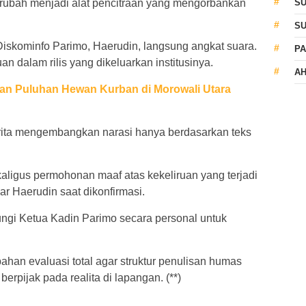
erubah menjadi alat pencitraan yang mengorbankan
S
S
Diskominfo Parimo, Haerudin, langsung angkat suara.
PA
n dalam rilis yang dikeluarkan institusinya.
AH
kan Puluhan Hewan Kurban di Morowali Utara
erita mengembangkan narasi hanya berdasarkan teks
aligus permohonan maaf atas kekeliruan yang terjadi
jar Haerudin saat dikonfirmasi.
gi Ketua Kadin Parimo secara personal untuk
bahan evaluasi total agar struktur penulisan humas
rpijak pada realita di lapangan. (**)