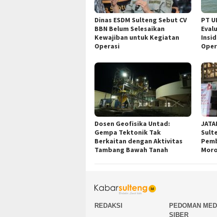
Dinas ESDM Sulteng Sebut CV
PT U
BBN Belum Selesaikan
Eval
Kewajiban untuk Kegiatan
Insi
Operasi
Oper
Dosen Geofisika Untad:
JATA
Gempa Tektonik Tak
Sult
Berkaitan dengan Aktivitas
Pemb
Tambang Bawah Tanah
Moro
REDAKSI
PEDOMAN MED
SIBER