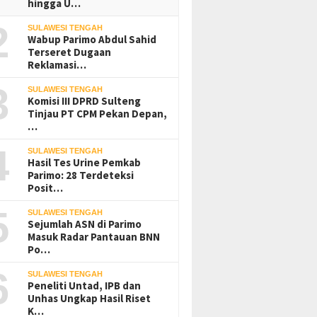
hingga U…
2
SULAWESI TENGAH
Wabup Parimo Abdul Sahid
Terseret Dugaan
Reklamasi…
3
SULAWESI TENGAH
Komisi III DPRD Sulteng
Tinjau PT CPM Pekan Depan,
…
4
SULAWESI TENGAH
Hasil Tes Urine Pemkab
Parimo: 28 Terdeteksi
Posit…
5
SULAWESI TENGAH
Sejumlah ASN di Parimo
Masuk Radar Pantauan BNN
Po…
6
SULAWESI TENGAH
Peneliti Untad, IPB dan
Unhas Ungkap Hasil Riset
K…