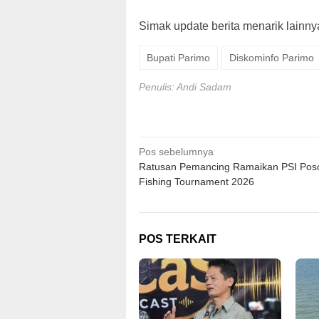
Simak update berita menarik lainnya,
Bupati Parimo
Diskominfo Parimo
Penulis: Andi Sadam
Navigasi
Pos sebelumnya
Ratusan Pemancing Ramaikan PSI Pos
pos
Fishing Tournament 2026
POS TERKAIT