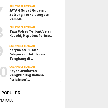
7
SULAWESI TENGAH
JATAM Gugat Gubernur
Sulteng Terkait Dugaan
Pembia…
8
SULAWESI TENGAH
Tiga Polres Terbaik Versi
Kapolri, Kapolres Parimo…
9
SULAWESI TENGAH
Karyawan PT UKK
Dilaporkan Jatuh dari
Tongkang di …
0
SULAWESI TENGAH
Sayap Jembatan
Penghubung Baliara-
Parigimpu’…
K POPULER
TA PALU