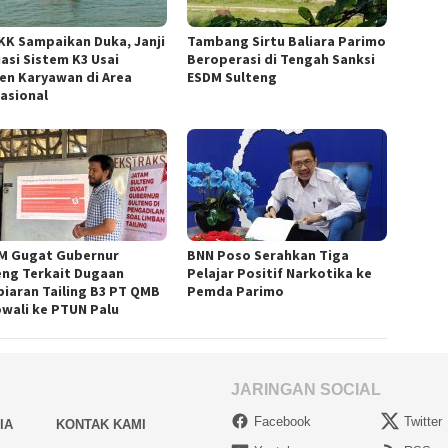
KK Sampaikan Duka, Janji
Tambang Sirtu Baliara Parimo
uasi Sistem K3 Usai
Beroperasi di Tengah Sanksi
den Karyawan di Area
ESDM Sulteng
asional
M Gugat Gubernur
BNN Poso Serahkan Tiga
eng Terkait Dugaan
Pelajar Positif Narkotika ke
iaran Tailing B3 PT QMB
Pemda Parimo
wali ke PTUN Palu
JARINGAN SOCIAL
Facebook
Twitter
IA
KONTAK KAMI