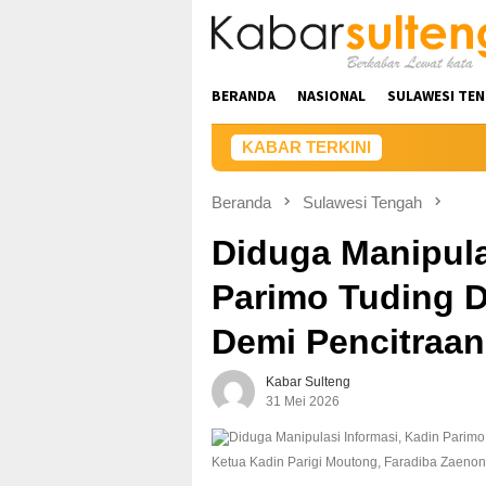
Loncat
ke
konten
BERANDA
NASIONAL
SULAWESI TE
KABAR TERKINI
Beranda
Sulawesi Tengah
Diduga Manipula
Parimo Tuding 
Demi Pencitraan
Kabar Sulteng
31 Mei 2026
Ketua Kadin Parigi Moutong, Faradiba Zaenong.