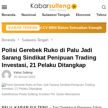
Loncat
Menu
ke
Mobile
konten
Beranda
Nasional
Sulawesi Tengah
Ekonomi
Teknol
SDM Sulteng Sebut CV BBN Belum Selesaikan Kewajiban untuk 
KABAR TERKINI
Beranda
Sulawesi Tengah
Polisi Gerebek Ruko di Palu Jadi
Sarang Sindikat Penipuan Trading
Investasi, 21 Pelaku Ditangkap
Kabar Sulteng
20 Januari 2025
Kabidhumas Polda Sulteng, Kombes Pol. Djoko Wienartono
PALU, KABAR SULTENG
– Tim Direktorat Reserse Siber