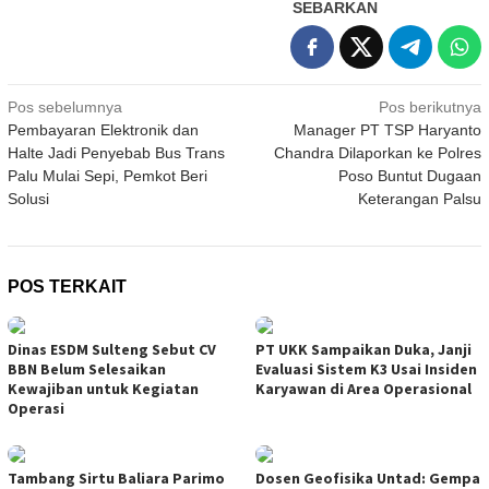
SEBARKAN
Navigasi
Pos sebelumnya
Pos berikutnya
Pembayaran Elektronik dan
Manager PT TSP Haryanto
pos
Halte Jadi Penyebab Bus Trans
Chandra Dilaporkan ke Polres
Palu Mulai Sepi, Pemkot Beri
Poso Buntut Dugaan
Solusi
Keterangan Palsu
POS TERKAIT
Dinas ESDM Sulteng Sebut CV
PT UKK Sampaikan Duka, Janji
BBN Belum Selesaikan
Evaluasi Sistem K3 Usai Insiden
Kewajiban untuk Kegiatan
Karyawan di Area Operasional
Operasi
Tambang Sirtu Baliara Parimo
Dosen Geofisika Untad: Gempa