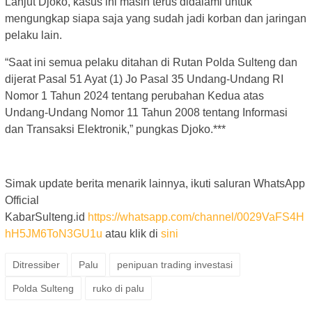
Lanjut Djoko, kasus ini masih terus didalami untuk
mengungkap siapa saja yang sudah jadi korban dan jaringan
pelaku lain.
“Saat ini semua pelaku ditahan di Rutan Polda Sulteng dan
dijerat Pasal 51 Ayat (1) Jo Pasal 35 Undang-Undang RI
Nomor 1 Tahun 2024 tentang perubahan Kedua atas
Undang-Undang Nomor 11 Tahun 2008 tentang Informasi
dan Transaksi Elektronik,” pungkas Djoko.***
Simak update berita menarik lainnya, ikuti saluran WhatsApp
Official
KabarSulteng.id
https://whatsapp.com/channel/0029VaFS4H
hH5JM6ToN3GU1u
atau klik di
sini
Ditressiber
Palu
penipuan trading investasi
Polda Sulteng
ruko di palu