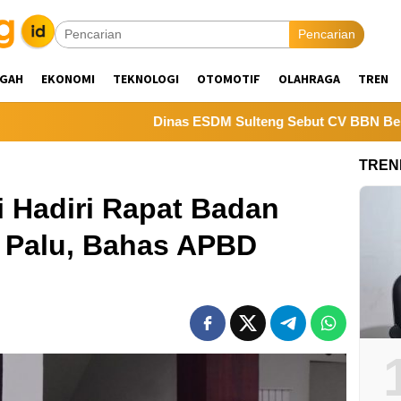
Pencarian
NGAH
EKONOMI
TEKNOLOGI
OTOMOTIF
OLAHRAGA
TREN
Dinas ESDM Sulteng Sebut CV BBN Belum Selesaikan
TREN
i Hadiri Rapat Badan
Palu, Bahas APBD