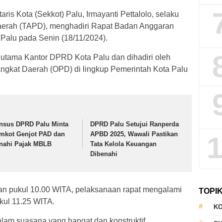
aris Kota (Sekkot) Palu, Irmayanti Pettalolo, selaku
aerah (TAPD), menghadiri Rapat Badan Anggaran
alu pada Senin (18/11/2024).
 utama Kantor DPRD Kota Palu dan dihadiri oleh
ngkat Daerah (OPD) di lingkup Pemerintah Kota Palu
nsus DPRD Palu Minta
DPRD Palu Setujui Ranperda
mkot Genjot PAD dan
APBD 2025, Wawali Pastikan
1
nahi Pajak MBLB
Tata Kelola Keuangan
Dibenahi
kan pukul 10.00 WITA, pelaksanaan rapat mengalami
TOPI
kul 11.25 WITA.
KO
lam suasana yang hangat dan konstruktif.