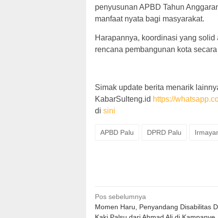
penyusunan APBD Tahun Anggaran 
manfaat nyata bagi masyarakat.
Harapannya, koordinasi yang solid
rencana pembangunan kota secara o
Simak update berita menarik lainnya
KabarSulteng.id
https://whatsap
di
sini
APBD Palu
DPRD Palu
Irmayan
Navigasi
Pos sebelumnya
Momen Haru, Penyandang Disabilitas D
pos
Kaki Palsu dari Ahmad Ali di Kampanye