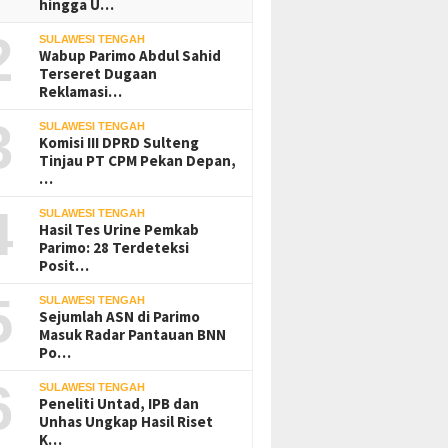
hingga U…
2
SULAWESI TENGAH
Wabup Parimo Abdul Sahid
Terseret Dugaan
Reklamasi…
3
SULAWESI TENGAH
Komisi III DPRD Sulteng
Tinjau PT CPM Pekan Depan,
…
4
SULAWESI TENGAH
Hasil Tes Urine Pemkab
Parimo: 28 Terdeteksi
Posit…
5
SULAWESI TENGAH
Sejumlah ASN di Parimo
Masuk Radar Pantauan BNN
Po…
6
SULAWESI TENGAH
Peneliti Untad, IPB dan
Unhas Ungkap Hasil Riset
K…