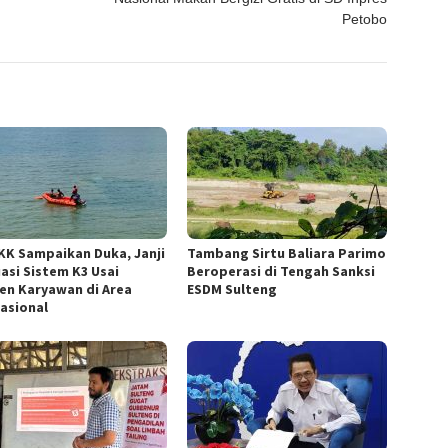
Petobo
KK Sampaikan Duka, Janji
Tambang Sirtu Baliara Parimo
uasi Sistem K3 Usai
Beroperasi di Tengah Sanksi
den Karyawan di Area
ESDM Sulteng
asional