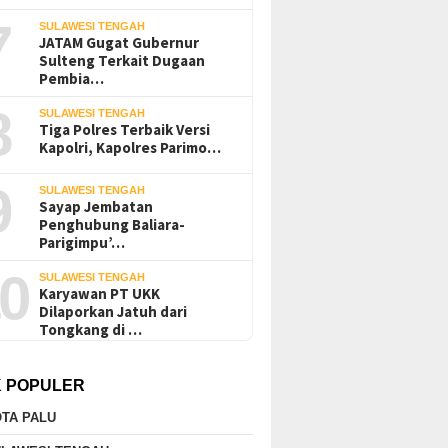
7
SULAWESI TENGAH
JATAM Gugat Gubernur
Sulteng Terkait Dugaan
Pembia…
8
SULAWESI TENGAH
Tiga Polres Terbaik Versi
Kapolri, Kapolres Parimo…
9
SULAWESI TENGAH
Sayap Jembatan
Penghubung Baliara-
Parigimpu’…
0
SULAWESI TENGAH
Karyawan PT UKK
Dilaporkan Jatuh dari
Tongkang di …
K POPULER
TA PALU