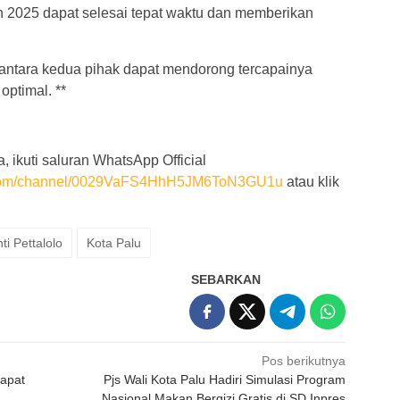
2025 dapat selesai tepat waktu dan memberikan
 antara kedua pihak dapat mendorong tercapainya
ptimal. **
, ikuti saluran WhatsApp Official
p.com/channel/0029VaFS4HhH5JM6ToN3GU1u
atau klik
ti Pettalolo
Kota Palu
SEBARKAN
Pos berikutnya
apat
Pjs Wali Kota Palu Hadiri Simulasi Program
Nasional Makan Bergizi Gratis di SD Inpres