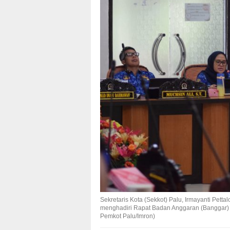
Sekretaris Kota (Sekkot) Palu, Irmayanti Pett
menghadiri Rapat Badan Anggaran (Banggar)
Pemkot Palu/Imron)