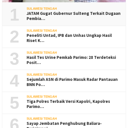
1
SULAWESI TENGAH
JATAM Gugat Gubernur Sulteng Terkait Dugaan
Pembia…
2
SULAWESI TENGAH
Peneliti Untad, IPB dan Unhas Ungkap Hasil
Riset K…
3
SULAWESI TENGAH
Hasil Tes Urine Pemkab Parimo: 28 Terdeteksi
Posit…
4
SULAWESI TENGAH
Sejumlah ASN di Parimo Masuk Radar Pantauan
BNN Po…
5
SULAWESI TENGAH
Tiga Polres Terbaik Versi Kapolri, Kapolres
Parimo…
6
SULAWESI TENGAH
Sayap Jembatan Penghubung Baliara-