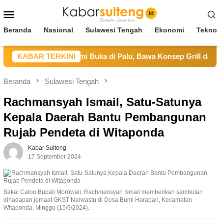
Loncat
Menu
ke
Mobile
konten
Beranda
Nasional
Sulawesi Tengah
Ekonomi
Teknol
i Restaurant Resmi Buka di Palu, Bawa Konsep Grill dan Hotpot
KABAR TERKINI
Beranda
Sulawesi Tengah
Rachmansyah Ismail, Satu-Satunya
Kepala Daerah Bantu Pembangunan
Rujab Pendeta di Witaponda
Kabar Sulteng
17 September 2024
Bakal Calon Bupati Morowali, Rachmansyah Ismail memberikan sambutan
dihadapan jemaat GKST Narwastu di Desa Bumi Harapan, Kecamatan
Witaponda, Minggu (15/9/2024).