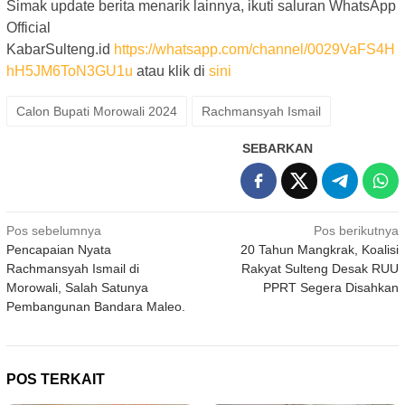
Simak update berita menarik lainnya, ikuti saluran WhatsApp
Official
KabarSulteng.id
https://whatsapp.com/channel/0029VaFS4H
hH5JM6ToN3GU1u
atau klik di
sini
Calon Bupati Morowali 2024
Rachmansyah Ismail
SEBARKAN
Navigasi
Pos sebelumnya
Pos berikutnya
Pencapaian Nyata
20 Tahun Mangkrak, Koalisi
pos
Rachmansyah Ismail di
Rakyat Sulteng Desak RUU
Morowali, Salah Satunya
PPRT Segera Disahkan
Pembangunan Bandara Maleo.
POS TERKAIT