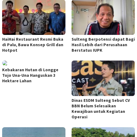
HaiHai Restaurant Resmi Buka
Sulteng Berpotensi dapat Bagi
di Palu, Bawa Konsep Grill dan
Hasil Lebih dari Perusahaan
Hotpot
Berstatus IUPK
Kebakaran Hutan di Longge
Tojo Una-Una Hanguskan 3
Hektare Lahan
Dinas ESDM Sulteng Sebut CV
BBN Belum Selesaikan
Kewajiban untuk Kegiatan
Operasi