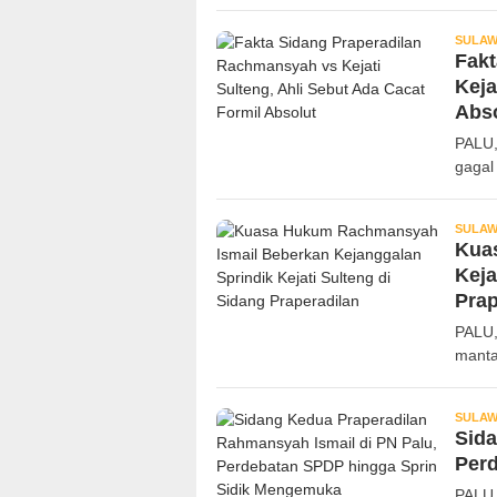
SULAW
Fakt
Keja
Abs
PALU,
gagal
SULAW
Kua
Keja
Prap
PALU,
manta
SULAW
Sida
Per
PALU,