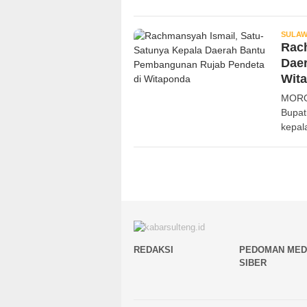
SULAW
Rach
Dae
Wit
MORO
Bupat
kepal
REDAKSI
PEDOMAN MED
SIBER