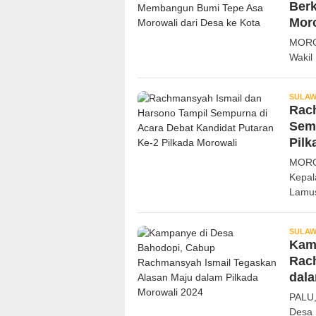
Ber
Moro
MORO
Wakil
SULAW
Rac
Semp
Pilk
MOROW
Kepal
Lamus
SULAW
Kam
Rac
dala
PALU
Desa 