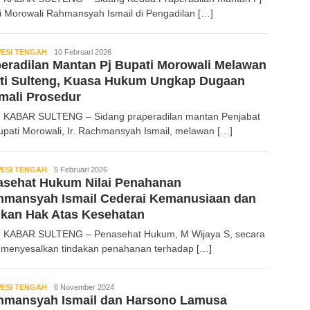
i Morowali Rahmansyah Ismail di Pengadilan […]
ESI TENGAH
Kabar
10 Februari 2026
eradilan Mantan Pj Bupati Morowali Melawan
Sulteng
ati Sulteng, Kuasa Hukum Ungkap Dugaan
mali Prosedur
 KABAR SULTENG – Sidang praperadilan mantan Penjabat
Bupati Morowali, Ir. Rachmansyah Ismail, melawan […]
ESI TENGAH
Kabar
5 Februari 2026
asehat Hukum Nilai Penahanan
Sulteng
hmansyah Ismail Cederai Kemanusiaan dan
kan Hak Atas Kesehatan
 KABAR SULTENG – Penasehat Hukum, M Wijaya S, secara
 menyesalkan tindakan penahanan terhadap […]
ESI TENGAH
Kabar
6 November 2024
hmansyah Ismail dan Harsono Lamusa
Sulteng