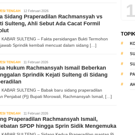
1
ESI TENGAH
Kabar
12 Februari 2026
a Sidang Praperadilan Rachmansyah vs
Sulteng
ti Sulteng, Ahli Sebut Ada Cacat Formil
olut
TOPI
 KABAR SULTENG – Fakta persidangan Bukti Termohon
KO
 jawab Sprindik kembali mencuat dalam sidang […]
S
ESI TENGAH
Kabar
11 Februari 2026
S
sa Hukum Rachmansyah Ismail Beberkan
Sulteng
nggalan Sprindik Kejati Sulteng di Sidang
PA
eradilan
AH
 KABAR SULTENG – Babak baru sidang praperadilan
n Penjabat (Pj) Bupati Morowali, Rachmansyah Ismail, […]
ESI TENGAH
Kabar
11 Februari 2026
ng Praperadilan Rachmansyah Ismail,
Sulteng
debatan SPDP hingga Sprin Sidik Mengemuka
 KABAR SULTENG – Sidang Kedua Praperadilan mantan Pj