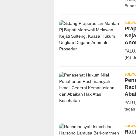
Bupat
SULAW
Prap
Kej
Ano
PALU,
(Pj) 
SULAW
Pen
Rac
Abai
PALU,
tegas
SULAW
Rac