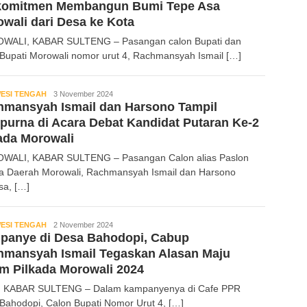
komitmen Membangun Bumi Tepe Asa
wali dari Desa ke Kota
WALI, KABAR SULTENG – Pasangan calon Bupati dan
 Bupati Morowali nomor urut 4, Rachmansyah Ismail […]
ESI TENGAH
Kabar
3 November 2024
hmansyah Ismail dan Harsono Tampil
Sulteng
urna di Acara Debat Kandidat Putaran Ke-2
ada Morowali
ALI, KABAR SULTENG – Pasangan Calon alias Paslon
a Daerah Morowali, Rachmansyah Ismail dan Harsono
a, […]
ESI TENGAH
Kabar
2 November 2024
panye di Desa Bahodopi, Cabup
Sulteng
hmansyah Ismail Tegaskan Alasan Maju
m Pilkada Morowali 2024
, KABAR SULTENG – Dalam kampanyenya di Cafe PPR
Bahodopi, Calon Bupati Nomor Urut 4, […]