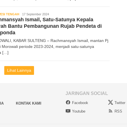
ESI TENGAH
Kabar
17 September 2024
mansyah Ismail, Satu-Satunya Kepala
Sulteng
rah Bantu Pembangunan Rujab Pendeta di
aponda
WALI, KABAR SULTENG – Rachmansyah Ismail, mantan Pj
i Morowali periode 2023-2024, menjadi satu-satunya
a […]
Lihat Lainnya
JARINGAN SOCIAL
Facebook
Twitter
IA
KONTAK KAMI
Youtube
RSS