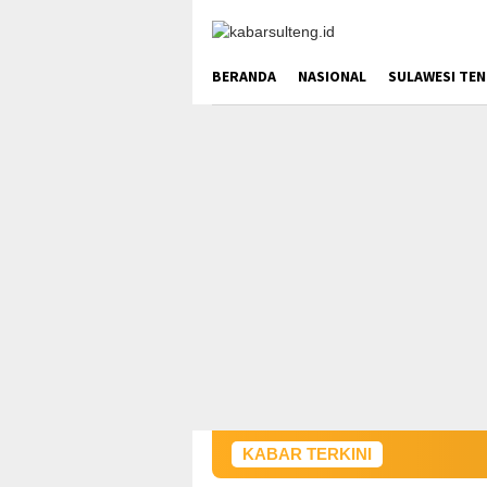
Loncat
ke
konten
BERANDA
NASIONAL
SULAWESI TE
KABAR TERKINI