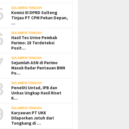
5
SULAWESI TENGAH
Komisi III DPRD Sulteng
Tinjau PT CPM Pekan Depan,
…
6
SULAWESI TENGAH
Hasil Tes Urine Pemkab
Parimo: 28 Terdeteksi
Posit…
7
SULAWESI TENGAH
Sejumlah ASN di Parimo
Masuk Radar Pantauan BNN
Po…
8
SULAWESI TENGAH
Peneliti Untad, IPB dan
Unhas Ungkap Hasil Riset
K…
9
SULAWESI TENGAH
Karyawan PT UKK
Dilaporkan Jatuh dari
Tongkang di …