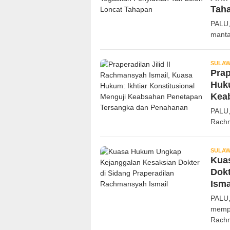
Tah
PALU,
manta
SULAW
Prap
Huku
Kea
PALU,
Rachm
SULAW
Kua
Dokt
Isma
PALU,
mempe
Rachm