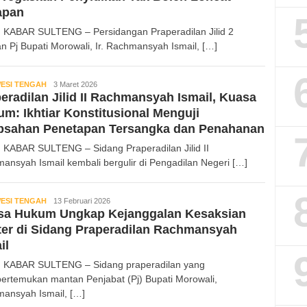
apan
 KABAR SULTENG – Persidangan Praperadilan Jilid 2
n Pj Bupati Morowali, Ir. Rachmansyah Ismail, […]
ESI TENGAH
Kabar
3 Maret 2026
eradilan Jilid II Rachmansyah Ismail, Kuasa
Sulteng
m: Ikhtiar Konstitusional Menguji
bsahan Penetapan Tersangka dan Penahanan
 KABAR SULTENG – Sidang Praperadilan Jilid II
ansyah Ismail kembali bergulir di Pengadilan Negeri […]
ESI TENGAH
Kabar
13 Februari 2026
sa Hukum Ungkap Kejanggalan Kesaksian
Sulteng
er di Sidang Praperadilan Rachmansyah
il
 KABAR SULTENG – Sidang praperadilan yang
rtemukan mantan Penjabat (Pj) Bupati Morowali,
ansyah Ismail, […]