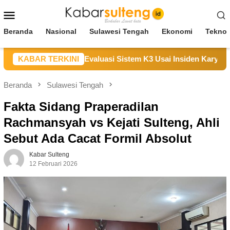
Loncat
Menu
ke
Mobile
konten
Beranda
Nasional
Sulawesi Tengah
Ekonomi
Teknol
n Duka, Janji Evaluasi Sistem K3 Usai Insiden Karyawan di Ar
KABAR TERKINI
Beranda
Sulawesi Tengah
Fakta Sidang Praperadilan
Rachmansyah vs Kejati Sulteng, Ahli
Sebut Ada Cacat Formil Absolut
Kabar Sulteng
12 Februari 2026