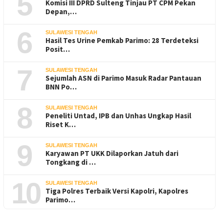
5
Komisi III DPRD Sulteng Tinjau PT CPM Pekan
Depan,…
6
SULAWESI TENGAH
Hasil Tes Urine Pemkab Parimo: 28 Terdeteksi
Posit…
7
SULAWESI TENGAH
Sejumlah ASN di Parimo Masuk Radar Pantauan
BNN Po…
8
SULAWESI TENGAH
Peneliti Untad, IPB dan Unhas Ungkap Hasil
Riset K…
9
SULAWESI TENGAH
Karyawan PT UKK Dilaporkan Jatuh dari
Tongkang di …
10
SULAWESI TENGAH
Tiga Polres Terbaik Versi Kapolri, Kapolres
Parimo…