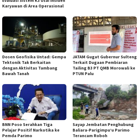
Evaluasi Sistem K3 Usai Insiden
Karyawan di Area Operasional
Dosen Geofisika Untad: Gempa
JATAM Gugat Gubernur Sulteng
Tektonik Tak Berkaitan
Terkait Dugaan Pembiaran
dengan Aktivitas Tambang
Tailing B3 PT QMB Morowali ke
Bawah Tanah
PTUN Palu
BNN Poso Serahkan Tiga
Sayap Jembatan Penghubung
Pelajar Positif Narkotika ke
Baliara-Parigimpu’u Parimo
Pemda Parimo
Terancam Roboh