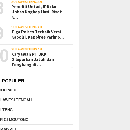
8
SULAWESI TENGAH
Peneliti Untad, IPB dan
Unhas Ungkap Hasil Riset
K…
9
SULAWESI TENGAH
Tiga Polres Terbaik Versi
Kapolri, Kapolres Parimo…
0
SULAWESI TENGAH
Karyawan PT UKK
Dilaporkan Jatuh dari
Tongkang di …
K POPULER
TA PALU
ULAWESI TENGAH
ULTENG
RIGI MOUTONG
MAD ALI