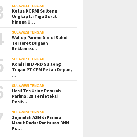
3
SULAWESI TENGAH
Ketua KORMI Sulteng
Ungkap Isi Tiga Surat
hingga U…
4
SULAWESI TENGAH
Wabup Parimo Abdul Sahid
Terseret Dugaan
Reklamasi…
5
SULAWESI TENGAH
Komisi III DPRD Sulteng
Tinjau PT CPM Pekan Depan,
…
6
SULAWESI TENGAH
Hasil Tes Urine Pemkab
Parimo: 28 Terdeteksi
Posit…
7
SULAWESI TENGAH
Sejumlah ASN di Parimo
Masuk Radar Pantauan BNN
Po…