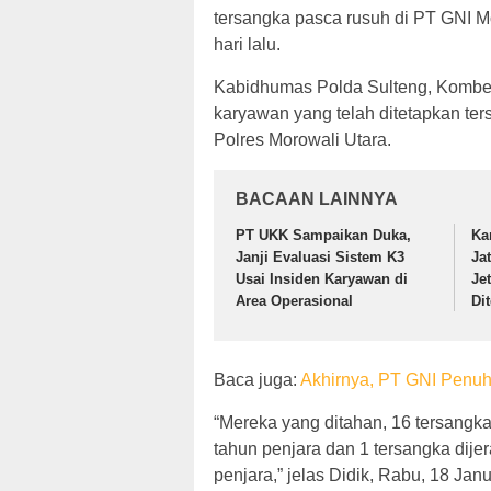
tersangka pasca rusuh di PT GNI M
hari lalu.
Kabidhumas Polda Sulteng, Kombes
karyawan yang telah ditetapkan ter
Polres Morowali Utara.
BACAAN LAINNYA
PT UKK Sampaikan Duka,
Ka
Janji Evaluasi Sistem K3
Ja
Usai Insiden Karyawan di
Je
Area Operasional
Di
Baca juga:
Akhirnya, PT GNI Penuh
“Mereka yang ditahan, 16 tersangk
tahun penjara dan 1 tersangka dij
penjara,” jelas Didik, Rabu, 18 Janu