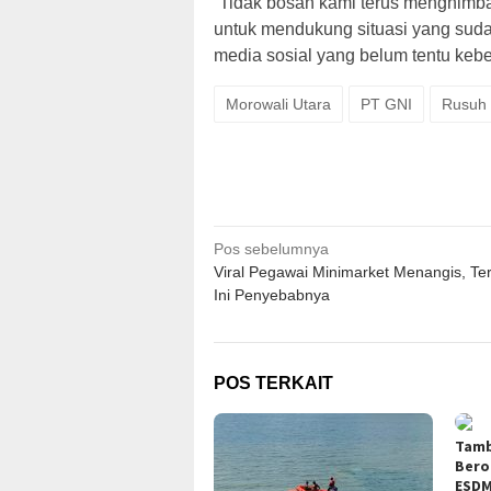
“Tidak bosan kami terus menghim
untuk mendukung situasi yang suda
media sosial yang belum tentu keb
Morowali Utara
PT GNI
Rusuh 
Navigasi
Pos sebelumnya
Viral Pegawai Minimarket Menangis, Te
pos
Ini Penyebabnya
POS TERKAIT
Tamb
Bero
ESDM