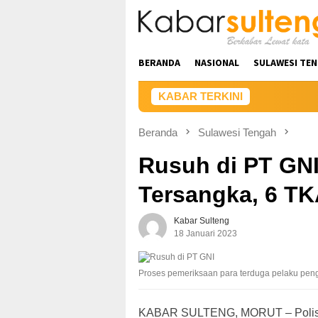
Loncat
ke
konten
BERANDA
NASIONAL
SULAWESI TE
KABAR TERKINI
Beranda
Sulawesi Tengah
Rusuh di PT GNI
Tersangka, 6 T
Kabar Sulteng
18 Januari 2023
Proses pemeriksaan para terduga pelaku peng
KABAR SULTENG, MORUT – Polisi t