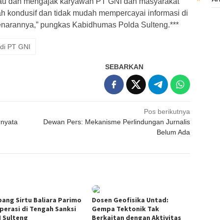
bau dan mengajak karyawan PT GNI dan masyarakat
h kondusif dan tidak mudah mempercayai informasi di
enarannya,” pungkas Kabidhumas Polda Sulteng.***
di PT GNI
SEBARKAN
Pos berikutnya
rnyata
Dewan Pers: Mekanisme Perlindungan Jurnalis
Belum Ada
ang Sirtu Baliara Parimo
Dosen Geofisika Untad:
perasi di Tengah Sanksi
Gempa Tektonik Tak
 Sulteng
Berkaitan dengan Aktivitas