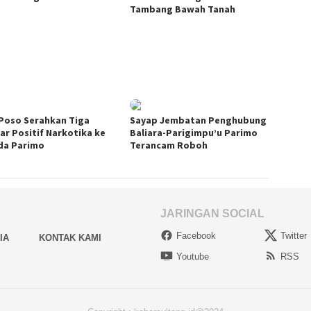
Tambang Bawah Tanah
Poso Serahkan Tiga
Sayap Jembatan Penghubung
jar Positif Narkotika ke
Baliara-Parigimpu’u Parimo
a Parimo
Terancam Roboh
JARINGAN SOCIAL
Facebook
Twitter
IA
KONTAK KAMI
Youtube
RSS