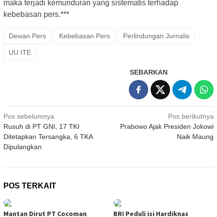
maka terjadi kemunduran yang sistematis terhadap
kebebasan pers.***
Dewan Pers
Kebebasan Pers
Perlindungan Jurnalis
UU ITE
SEBARKAN
Navigasi
Pos sebelumnya
Pos berikutnya
Rusuh di PT GNI, 17 TKI
Prabowo Ajak Presiden Jokowi
pos
Ditetapkan Tersangka, 6 TKA
Naik Maung
Dipulangkan
POS TERKAIT
Mantan Dirut PT Cocoman
BRI Peduli isi Hardiknas