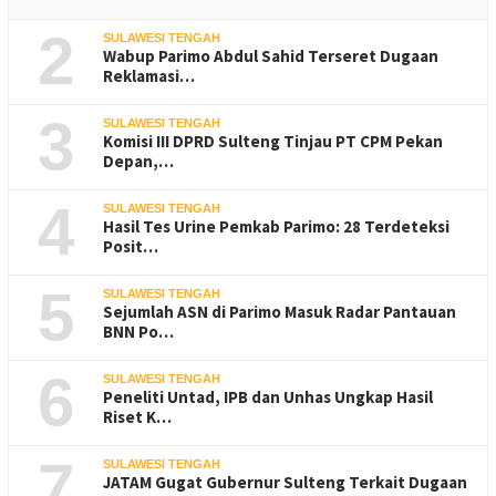
2
SULAWESI TENGAH
Wabup Parimo Abdul Sahid Terseret Dugaan
Reklamasi…
3
SULAWESI TENGAH
Komisi III DPRD Sulteng Tinjau PT CPM Pekan
Depan,…
4
SULAWESI TENGAH
Hasil Tes Urine Pemkab Parimo: 28 Terdeteksi
Posit…
5
SULAWESI TENGAH
Sejumlah ASN di Parimo Masuk Radar Pantauan
BNN Po…
6
SULAWESI TENGAH
Peneliti Untad, IPB dan Unhas Ungkap Hasil
Riset K…
7
SULAWESI TENGAH
JATAM Gugat Gubernur Sulteng Terkait Dugaan