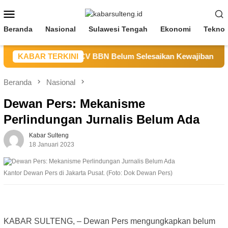
Loncat
Menu
ke
Mobile
konten
Beranda
Nasional
Sulawesi Tengah
Ekonomi
Teknol
DM Sulteng Sebut CV BBN Belum Selesaikan Kewajiban untuk 
KABAR TERKINI
Beranda
Nasional
Dewan Pers: Mekanisme
Perlindungan Jurnalis Belum Ada
Kabar Sulteng
18 Januari 2023
Kantor Dewan Pers di Jakarta Pusat. (Foto: Dok Dewan Pers)
KABAR SULTENG, – Dewan Pers mengungkapkan belum